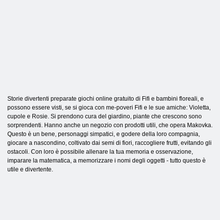
Storie divertenti preparate giochi online gratuito di Fifi e bambini floreali, e
possono essere visti, se si gioca con me-poveri Fifi e le sue amiche: Violetta,
cupole e Rosie. Si prendono cura del giardino, piante che crescono sono
sorprendenti. Hanno anche un negozio con prodotti utili, che opera Makovka.
Questo è un bene, personaggi simpatici, e godere della loro compagnia,
giocare a nascondino, coltivato dai semi di fiori, raccogliere frutti, evitando gli
ostacoli. Con loro è possibile allenare la tua memoria e osservazione,
imparare la matematica, a memorizzare i nomi degli oggetti - tutto questo è
utile e divertente.