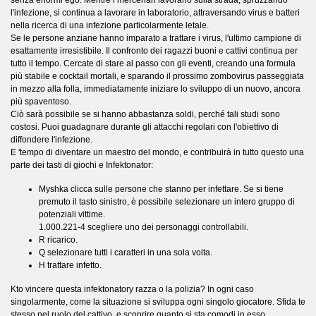
senza enormi ego. Mentre i mercenari lavorano sulla strada, spruzzando
l'infezione, si continua a lavorare in laboratorio, attraversando virus e batteri
nella ricerca di una infezione particolarmente letale.
Se le persone anziane hanno imparato a trattare i virus, l'ultimo campione di
esattamente irresistibile. Il confronto dei ragazzi buoni e cattivi continua per
tutto il tempo. Cercate di stare al passo con gli eventi, creando una formula
più stabile e cocktail mortali, e sparando il prossimo zombovirus passeggiata
in mezzo alla folla, immediatamente iniziare lo sviluppo di un nuovo, ancora
più spaventoso.
Ciò sarà possibile se si hanno abbastanza soldi, perché tali studi sono
costosi. Puoi guadagnare durante gli attacchi regolari con l'obiettivo di
diffondere l'infezione.
E 'tempo di diventare un maestro del mondo, e contribuirà in tutto questo una
parte dei tasti di giochi e Infektonator:
Myshka clicca sulle persone che stanno per infettare. Se si tiene
premuto il tasto sinistro, è possibile selezionare un intero gruppo di
potenziali vittime.
1.000.221-4 scegliere uno dei personaggi controllabili.
R ricarico.
Q selezionare tutti i caratteri in una sola volta.
H trattare infetto.
Kto vincere questa infektonatory razza o la polizia? In ogni caso
singolarmente, come la situazione si sviluppa ogni singolo giocatore. Sfida te
stesso nel ruolo del cattivo, e scoprire quanto si sta comodi in esso.