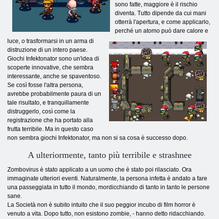
sono fatte, maggiore è il rischio
diventa. Tutto dipende da cui mani
otterrà l'apertura, e come applicarlo,
perché un atomo può dare calore e
luce, o trasformarsi in un arma di
distruzione di un intero paese.
Giochi Infektonator sono un'idea di
scoperte innovative, che sembra
interessante, anche se spaventoso.
Se così fosse l'altra persona,
avrebbe probabilmente paura di un
tale risultato, e tranquillamente
distruggerlo, così come la
registrazione che ha portato alla
frutta terribile. Ma in questo caso
non sembra giochi Infektonator, ma non si sa cosa è successo dopo.
A ulteriormente, tanto più terribile e strashnee
Zombovirus è stato applicato a un uomo che è stato poi rilasciato. Ora
immaginate ulteriori eventi. Naturalmente, la persona infetta è andato a fare
una passeggiata in tutto il mondo, mordicchiando di tanto in tanto le persone
sane.
La Società non è subito intuito che il suo peggior incubo di film horror è
venuto a vita. Dopo tutto, non esistono zombie, - hanno detto ridacchiando.