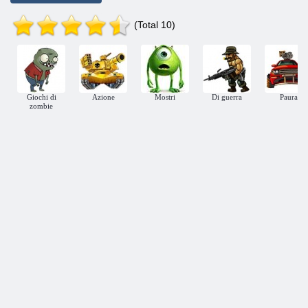
(Total 10)
Giochi di
Azione
Mostri
Di guerra
Paura
zombie