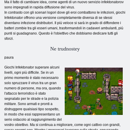
Ma il fatto di cambiare idea, come agenti di un nuovo servizio infektonatorov
sono impegnati in rapida diffusione del virus.
In contrasto con gli scenari logori dove gli eroi combattono le infezioni, giochi
Infektonator offrono una versione completamente diversa di se stessi
diventano infezione distributori. Il più veloce si sarà in grado di diffondere i
batteri zombie tra gli esseri umani, trasformandoli in cadaveri ambulanti, più
punti si guadagnano. Questo è l'obiettivo che dobbiamo dedicare tutti gli
sforzi.
Ne trudnostey
paura
Giochi Infektonator superare alcuni
livelli, ogni più difficile. Se in un
primo momento è stato necessario
solo spruzzare il virus tra un gran
numero di persone, ma ora, quando
l'attacco terroristico è stato
segnalato per le strade e la polizia
militare. Sono armati e pronti a
distruggere qualsiasi tipo sospetto,
in modo che essi rappresentano un
serio ostacolo al raggiungimento del
vostro obiettivo. Ma si continua a migliorare, come ogni cattivo con grandi,