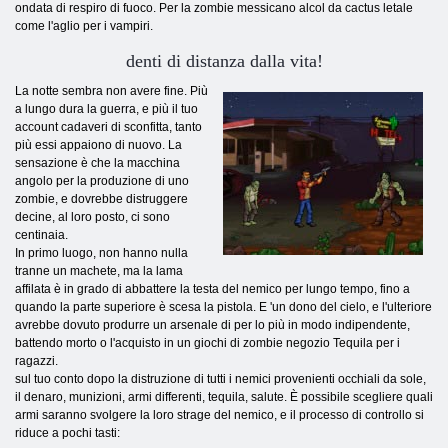
ondata di respiro di fuoco. Per la zombie messicano alcol da cactus letale
come l'aglio per i vampiri.
denti di distanza dalla vita!
La notte sembra non avere fine. Più
a lungo dura la guerra, e più il tuo
account cadaveri di sconfitta, tanto
più essi appaiono di nuovo. La
sensazione è che la macchina
angolo per la produzione di uno
zombie, e dovrebbe distruggere
decine, al loro posto, ci sono
centinaia.
In primo luogo, non hanno nulla
tranne un machete, ma la lama
affilata è in grado di abbattere la testa del nemico per lungo tempo, fino a
quando la parte superiore è scesa la pistola. E 'un dono del cielo, e l'ulteriore
avrebbe dovuto produrre un arsenale di per lo più in modo indipendente,
battendo morto o l'acquisto in un giochi di zombie negozio Tequila per i
ragazzi.
sul tuo conto dopo la distruzione di tutti i nemici provenienti occhiali da sole,
il denaro, munizioni, armi differenti, tequila, salute. È possibile scegliere quali
armi saranno svolgere la loro strage del nemico, e il processo di controllo si
riduce a pochi tasti: