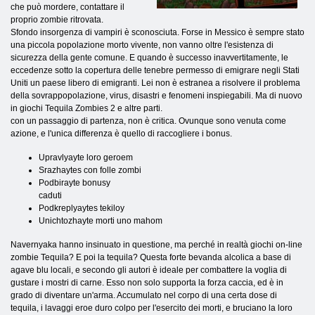
che può mordere, contattare il
proprio zombie ritrovata.
Sfondo insorgenza di vampiri è sconosciuta. Forse in Messico è sempre stato
una piccola popolazione morto vivente, non vanno oltre l'esistenza di
sicurezza della gente comune. E quando è successo inavvertitamente, le
eccedenze sotto la copertura delle tenebre permesso di emigrare negli Stati
Uniti un paese libero di emigranti. Lei non è estranea a risolvere il problema
della sovrappopolazione, virus, disastri e fenomeni inspiegabili. Ma di nuovo
in giochi Tequila Zombies 2 e altre parti.
con un passaggio di partenza, non è critica. Ovunque sono venuta come
azione, e l'unica differenza è quello di raccogliere i bonus.
Upravlyayte loro geroem
Srazhaytes con folle zombi
Podbirayte bonusy
caduti
Podkreplyaytes tekiloy
Unichtozhayte morti uno mahom
Navernyaka hanno insinuato in questione, ma perché in realtà giochi on-line
zombie Tequila? E poi la tequila? Questa forte bevanda alcolica a base di
agave blu locali, e secondo gli autori è ideale per combattere la voglia di
gustare i mostri di carne. Esso non solo supporta la forza caccia, ed è in
grado di diventare un'arma. Accumulato nel corpo di una certa dose di
tequila, i lavaggi eroe duro colpo per l'esercito dei morti, e bruciano la loro