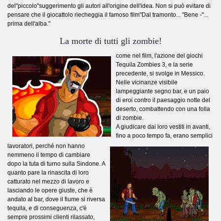
del"piccolo"suggerimento gli autori all'origine dell'idea. Non si può evitare di
pensare che il giocattolo riecheggia il famoso film"Dal tramonto... "Bene -"...
prima dell'alba."
La morte di tutti gli zombie!
come nel film, l'azione del giochi
Tequila Zombies 3, e la serie
precedente, si svolge in Messico.
Nelle vicinanze visibile
lampeggiante segno bar, e un paio
di eroi contro il paesaggio notte del
deserto, combattendo con una folla
di zombie.
A giudicare dai loro vestiti in avanti,
fino a poco tempo fa, erano semplici
lavoratori, perché non hanno
nemmeno il tempo di cambiare
dopo la tuta di turno sulla Sindone. A
quanto pare la rinascita di loro
catturato nel mezzo di lavoro e
lasciando le opere giuste, che è
andato al bar, dove il fiume si riversa
tequila, e di conseguenza, c'è
sempre prossimi clienti rilassato,