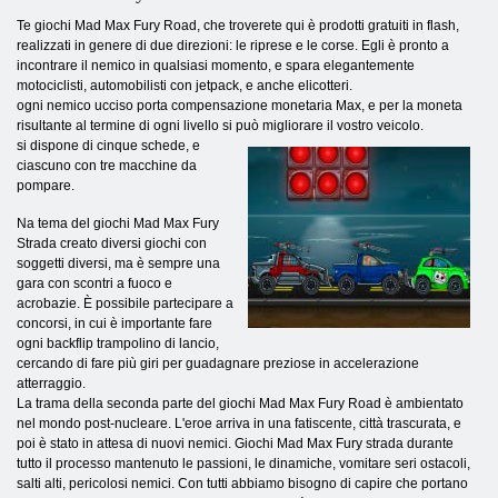
Te giochi Mad Max Fury Road, che troverete qui è prodotti gratuiti in flash,
realizzati in genere di due direzioni: le riprese e le corse. Egli è pronto a
incontrare il nemico in qualsiasi momento, e spara elegantemente
motociclisti, automobilisti con jetpack, e anche elicotteri.
ogni nemico ucciso porta compensazione monetaria Max, e per la moneta
risultante al termine di ogni livello si può migliorare il vostro veicolo.
si dispone di cinque schede, e
ciascuno con tre macchine da
pompare.
Na tema del giochi Mad Max Fury
Strada creato diversi giochi con
soggetti diversi, ma è sempre una
gara con scontri a fuoco e
acrobazie. È possibile partecipare a
concorsi, in cui è importante fare
ogni backflip trampolino di lancio,
cercando di fare più giri per guadagnare preziose in accelerazione
atterraggio.
La trama della seconda parte del giochi Mad Max Fury Road è ambientato
nel mondo post-nucleare. L'eroe arriva in una fatiscente, città trascurata, e
poi è stato in attesa di nuovi nemici. Giochi Mad Max Fury strada durante
tutto il processo mantenuto le passioni, le dinamiche, vomitare seri ostacoli,
salti alti, pericolosi nemici. Con tutti abbiamo bisogno di capire che portano