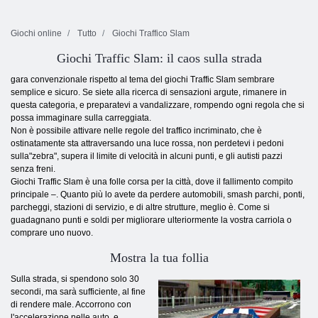
Giochi online
Tutto
Giochi Traffico Slam
Giochi Traffic Slam: il caos sulla strada
gara convenzionale rispetto al tema del giochi Traffic Slam sembrare
semplice e sicuro. Se siete alla ricerca di sensazioni argute, rimanere in
questa categoria, e preparatevi a vandalizzare, rompendo ogni regola che si
possa immaginare sulla carreggiata.
Non è possibile attivare nelle regole del traffico incriminato, che è
ostinatamente sta attraversando una luce rossa, non perdetevi i pedoni
sulla"zebra", supera il limite di velocità in alcuni punti, e gli autisti pazzi
senza freni.
Giochi Traffic Slam è una folle corsa per la città, dove il fallimento compito
principale –. Quanto più lo avete da perdere automobili, smash parchi, ponti,
parcheggi, stazioni di servizio, e di altre strutture, meglio è. Come si
guadagnano punti e soldi per migliorare ulteriormente la vostra carriola o
comprare uno nuovo.
Mostra la tua follia
Sulla strada, si spendono solo 30
secondi, ma sarà sufficiente, al fine
di rendere male. Accorrono con
l'accelerazione nelle auto, e