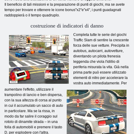
Il beneficio di tali missioni e la preparazione di punti di giochi, ma se avete
tempo per trovare e ottenere le icone bonus"x2"e"x4", i punti guadagnati
raddoppierà o il tempo quadruplo.
costruzione di indicatori di danno
Completa tutte le serie del giochi
Traffic Slam di sentire la crescente
forza delle sue vetture. Precipita in
autobus, autocarri, autovetture,
diventando un pilota frenesia
leggenda che viola l'idillio di
periferia misurata la vita. Già nella
prima parte può essere utilizzato
elementi di nitro per accelerare la
vostra auto immediatamente. Per
aumentare l'effetto, utilizzare il
trampolino di lancio e ben dispersa,
con la sua altezza di corsa al punto
in cui il accumulato un sacco di auto
in particolare. Ma se la rissa, in
modo da far salire il coraggio sul
rotolo di dinamite strada – in una
folla di automobili e premere il tasto
D, per esplodere con l'altra.