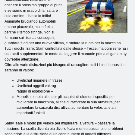
ottenere il prossimo gruppo di punti,
e se siamo in grado di far saltare il
culo camion – basta la follia!
Ammirate bruciando automobili
rimane piacevole, ma in fretta,
perché il tempo stringe. Non si
fermano sui risultati conseguiti,
guardare fuori per una nuova vittima, e ruotare la ruota per la macchina.
Tutti i giochi Traffic Slam controllata dalle stesse – frecce, ma ogni serie ha i
suoi tasti supplementari, in modo da leggere il manuale prima di gameplay
dovrebbe attenzione.
Oltre alle varie distruzioni più bisogno di raccogliere tutti i tipi di bonus che
saranno di valore:
Uvelichat rimanere in trasse
Uvelichat oggetti vokrug
raggio di esplosione –
Monetki moneta utile per gli acquisti di elementi specifici per
migliorare la macchina, al fine di rafforzare la sua armatura, per
aumentare la capacità distruttiva, aumentare la velocità, e altri
importanti funktsii
Samy leale e modo più veloce per migliorare la vettura – passare la
missione. La scelta diventa più diversificata mentre passano, ei problemi
sono ridotti alla distruzione di un certo numero di oggetti differenti.