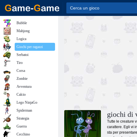
Bubble
Mahjong
Logica
Giochi per ragazzi
Serbatoi
Tiro
Corsa
Zombie
Avventura
Calcio
Lego NinjaGo
Spiderman
giochi di 
Strategia
Tutte le creature v
Guerra
carattere. Egli vi
sta per presentare 
Cecchino