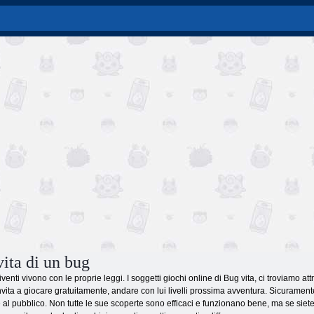
vita di un bug
iventi vivono con le proprie leggi. I soggetti giochi online di Bug vita, ci troviamo att
 invita a giocare gratuitamente, andare con lui livelli prossima avventura. Sicurament
al pubblico. Non tutte le sue scoperte sono efficaci e funzionano bene, ma se siete vicin