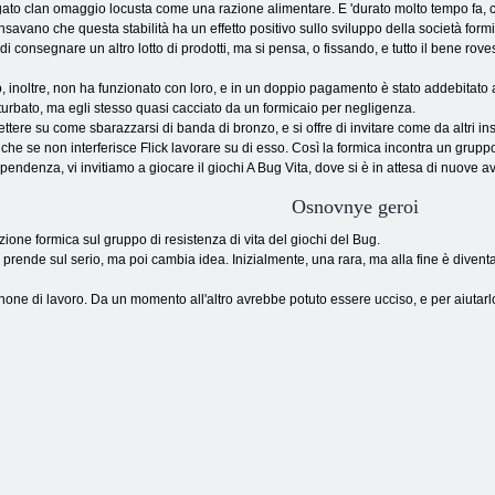
ato clan omaggio locusta come una razione alimentare. E 'durato molto tempo fa, c
savano che questa stabilità ha un effetto positivo sullo sviluppo della società formi
di consegnare un altro lotto di prodotti, ma si pensa, o fissando, e tutto il bene roves
, inoltre, non ha funzionato con loro, e in un doppio pagamento è stato addebitato a
a turbato, ma egli stesso quasi cacciato da un formicaio per negligenza.
ettere su come sbarazzarsi di banda di bronzo, e si offre di invitare come da altri ins
he se non interferisce Flick lavorare su di esso. Così la formica incontra un gruppo
ipendenza, vi invitiamo a giocare il giochi A Bug Vita, dove si è in attesa di nuove 
Osnovnye geroi
tazione formica sul gruppo di resistenza di vita del giochi del Bug.
 prende sul serio, ma poi cambia idea. Inizialmente, una rara, ma alla fine è diventat
nnone di lavoro. Da un momento all'altro avrebbe potuto essere ucciso, e per aiutarl