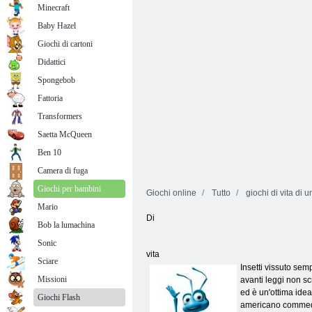
Minecraft
Baby Hazel
Giochi di cartoni
Didattici
Spongebob
Fattoria
Transformers
Saetta McQueen
Ben 10
Camera di fuga
Giochi per bambini
Giochi online
Tutto
giochi di vita di 
Mario
Di
Bob la lumachina
Sonic
vita
Sciare
Insetti vissuto sem
Missioni
avanti leggi non scr
ed è un'ottima idea
Giochi Flash
americano commedia 