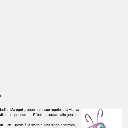
h
tudini. Ma ogni gruppo ha le sue regole, e la vita va
ti e altre professioni. E 'bello ricordare alla gente,
 Flick. Questa è la storia di una singola formica,