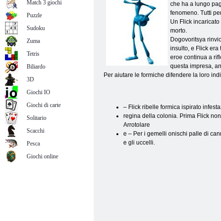
Match 3 giochi
che ha a lungo pag
fenomeno. Tutti pen
Puzzle
Un Flick incaricato 
Sudoku
morto.
Dogovoritsya rinvio
Zuma
insulto, e Flick er
Tetris
eroe continua a rifl
questa impresa, anc
Biliardo
Per aiutare le formiche difendere la loro ind
3D
Giochi IO
Giochi di carte
– Flick ribelle formica ispirato infes
regina della colonia. Prima Flick non
Solitario
Arrotolare
Scacchi
e – Per i gemelli onischi palle di ca
e gli uccelli.
Pesca
Giochi online