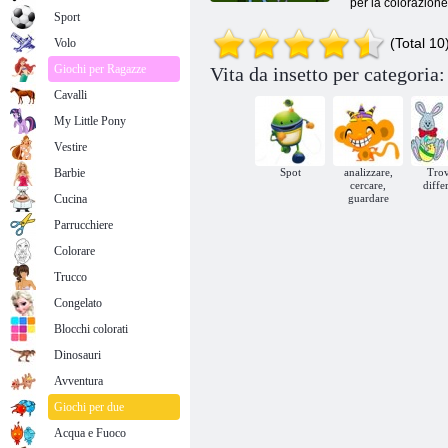
per la colorazione 
Sport
(Total 10
Volo
Giochi per Ragazze
Vita da insetto per categoria:
Cavalli
My Little Pony
Vestire
Barbie
Spot
analizzare,
Trov
cercare,
diffe
Cucina
guardare
Parrucchiere
Colorare
Trucco
Congelato
Blocchi colorati
Dinosauri
Avventura
Giochi per due
Acqua e Fuoco