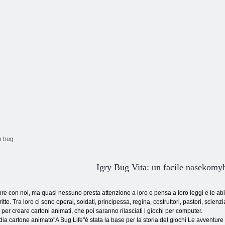
un bug
Igry Bug Vita: un facile nasekomy
pre con noi, ma quasi nessuno presta attenzione a loro e pensa a loro leggi e le abi
itte. Tra loro ci sono operai, soldati, principessa, regina, costruttori, pastori, scienzia
 per creare cartoni animati, che poi saranno rilasciati i giochi per computer.
cartone animato"A Bug Life"è stata la base per la storia del giochi Le avventure di