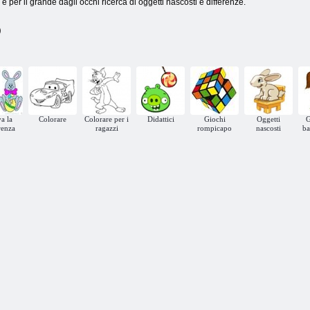
e per il grande dagli occhi ricerca di oggetti nascosti e differenze.
)
a la
Colorare
Colorare per i
Didattici
Giochi
Oggetti
G
renza
ragazzi
rompicapo
nascosti
ba