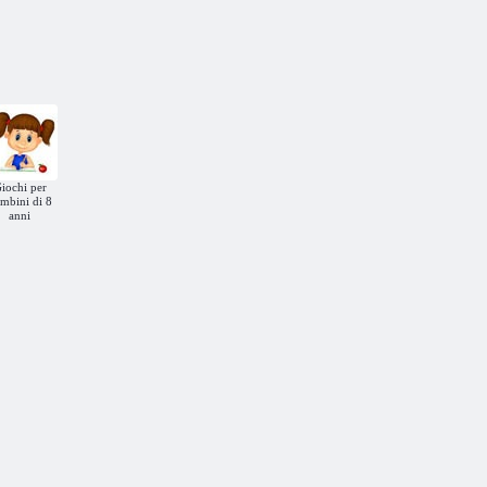
iochi per
mbini di 8
anni