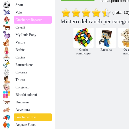
suo aspetto ben cur
Sport
(Total 10
Volo
Giochi per Ragazze
Mistero del ranch per categor
Cavalli
My Little Pony
Vestire
Barbie
Giochi
Raccolta
Ogg
rompicapo
nasc
Cucina
Parrucchiere
Colorare
Trucco
Congelato
Blocchi colorati
Dinosauri
Avventura
Giochi per due
Acqua e Fuoco