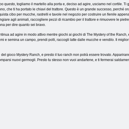
o questo, togliamo il martello alla porta e, deciso ad agire, usciamo nel cortile. Ti 
no, che ti ha portato le chiavi del trattore. Questo è un grande successo, perché o
uista cibo per mucche, rastrelli e tavole nel negozio per costruire un fienile appena d
giare agli animali, raccogliere pezzi di ricambio per il trattore e rimuovere le pietr
na per dire quanto sei bravo.
tinua ad agire in modo attivo mentre giochi ai giochi di The Mystery of the Ranch,
 e semina un campo, prendi polli, raccogli latte dalle mucche e vendilo. Il miglior
del gioco Mystery Ranch, e presto il tuo ranch non potrà essere trovato. Appariranno n
parsi nuovi germogli. Presto tu stesso non vuoi andartene, e ti fermerai saldamen