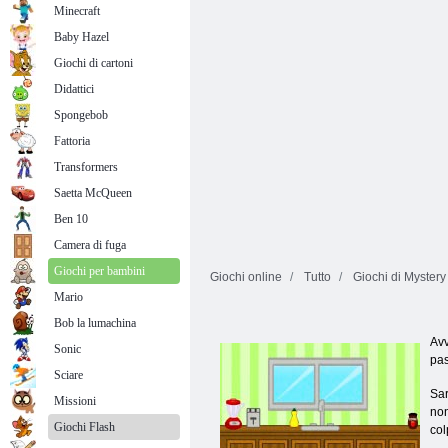
Minecraft
Baby Hazel
Giochi di cartoni
Didattici
Spongebob
Fattoria
Transformers
Saetta McQueen
Ben 10
Camera di fuga
Giochi per bambini
Giochi online
Tutto
Giochi di Myster
Mario
Bob la lumachina
Avv
Sonic
pas
Sciare
Sar
Missioni
non
Giochi Flash
col