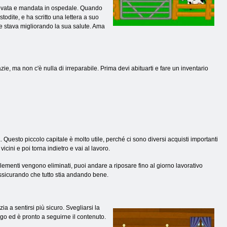
rovata e mandata in ospedale. Quando
odite, e ha scritto una lettera a suo
re stava migliorando la sua salute. Ama
, ma non c'è nulla di irreparabile. Prima devi abituarti e fare un inventario
. Questo piccolo capitale è molto utile, perché ci sono diversi acquisti importanti
 vicini e poi torna indietro e vai al lavoro.
 elementi vengono eliminati, puoi andare a riposare fino al giorno lavorativo
assicurando che tutto stia andando bene.
a a sentirsi più sicuro. Svegliarsi la
igo ed è pronto a seguirne il contenuto.