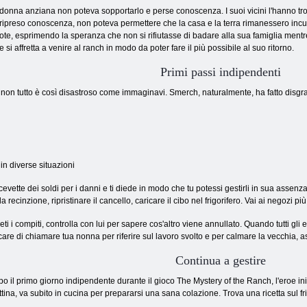
donna anziana non poteva sopportarlo e perse conoscenza. I suoi vicini l'hanno t
ripreso conoscenza, non poteva permettere che la casa e la terra rimanessero incust
ote, esprimendo la speranza che non si rifiutasse di badare alla sua famiglia ment
 si affretta a venire al ranch in modo da poter fare il più possibile al suo ritorno.
Primi passi indipendenti
on tutto è così disastroso come immaginavi. Smerch, naturalmente, ha fatto disgrazie
in diverse situazioni
cevette dei soldi per i danni e ti diede in modo che tu potessi gestirli in sua assenza
a recinzione, ripristinare il cancello, caricare il cibo nel frigorifero. Vai ai negozi più
ti i compiti, controlla con lui per sapere cos'altro viene annullato. Quando tutti gli
are di chiamare tua nonna per riferire sul lavoro svolto e per calmare la vecchia, 
Continua a gestire
o il primo giorno indipendente durante il gioco The Mystery of the Ranch, l'eroe inizi
tina, va subito in cucina per prepararsi una sana colazione. Trova una ricetta sul fr