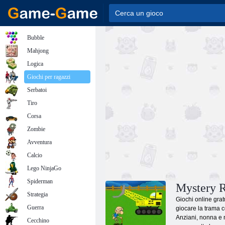
Bubble
Mahjong
Logica
Giochi per ragazzi
Serbatoi
Tiro
Corsa
Zombie
Avventura
Calcio
Lego NinjaGo
Spiderman
Mystery 
Strategia
Giochi online grat
Guerra
giocare la trama c
Anziani, nonna e n
Cecchino