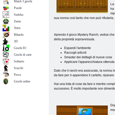
Match 3 giochi
La 
Puzzle
ha 
nip
Sudoku
sua nonna così tanto che non può rifiutarla, e
Zuma
Tetris
Biliardo
Aprendo il gioco Mystery Ranch, vedrai che n
della proprietà sopravvissuta.
3D
Giochi IO
Espandi l'ambiente
Raccogli articoli
Giochi di carte
Smaster dei dettagli di nuove cose
Solitario
Applicare l'apparecchiatura ottenuta 
Scacchi
Dato che il ranch era assicurato, la nonna ri
Pesca
da fare per ri-appendere il cartello, riparare l
Giochi online
Hai una lista di cose da fare e mentre comple
successivo. È molto importante non dimentic
Dop
mat