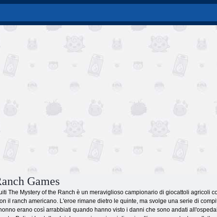
Ranch Games
uiti The Mystery of the Ranch è un meraviglioso campionario di giocattoli agricoli 
on il ranch americano. L'eroe rimane dietro le quinte, ma svolge una serie di compi
onno erano così arrabbiati quando hanno visto i danni che sono andati all'ospedale. 