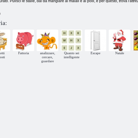
ato. Pulisci le stalle, dai da mangiare ai maiali e ai polli, e per questo, trova l'att
)
ia:
etti
Fattoria
analizzare,
Quanto sei
Escape
Natale
osti
cercare,
intelligente
guardare