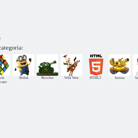
)
categoria:
chi
Abilità
Ricochet
Wild West
HTML5
Azione
In
icapo