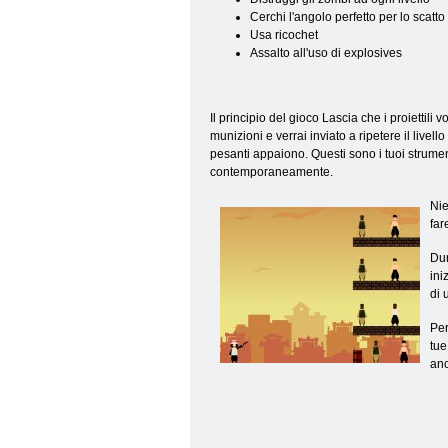
Cerchi l'angolo perfetto per lo scatto
Usa ricochet
Assalto all'uso di explosives
Il principio del gioco Lascia che i proiettili 
munizioni e verrai inviato a ripetere il livel
pesanti appaiono. Questi sono i tuoi strument
contemporaneamente.
Nie
far
Dur
ini
di 
Per
tue
anc