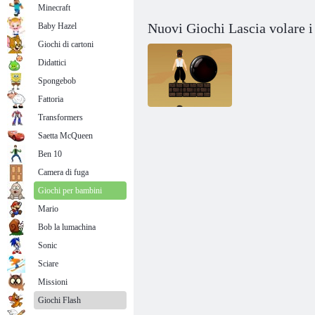
Minecraft
Nuovi Giochi Lascia volare i 
Baby Hazel
Giochi di cartoni
Didattici
Spongebob
Fattoria
Transformers
Saetta McQueen
Lasciate che i
Ben 10
proiettili volano
Camera di fuga
Giochi per bambini
Mario
Bob la lumachina
Sonic
Sciare
Missioni
Giochi Flash