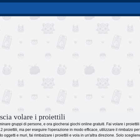
cia volare i proiettili
inare gruppi di persone, e ora giocherai giochi online gratuiti. Fai volare i proietti
proiettili, ma per eseguire l'operazione in modo efficace, utilizzare il rimbalzo pe
 oggetti e muri, fai rimbalzare i proiettili e vola in un'altra direzione. Solo sceglien