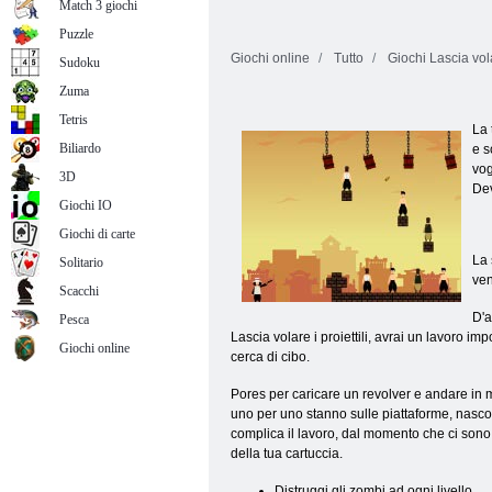
Match 3 giochi
Puzzle
Giochi online
Tutto
Giochi Lascia volar
Sudoku
Zuma
Tetris
La 
Biliardo
e s
vog
3D
Dev
Giochi IO
Giochi di carte
La 
Solitario
ven
Scacchi
D'a
Pesca
Lascia volare i proiettili, avrai un lavoro 
Giochi online
cerca di cibo.
Pores per caricare un revolver e andare in mi
uno per uno stanno sulle piattaforme, nasco
complica il lavoro, dal momento che ci sono 
della tua cartuccia.
Distruggi gli zombi ad ogni livello