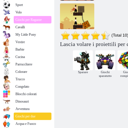
Sport
Volo
Giochi per Ragazze
Cavalli
My Little Pony
(Total 10
Vestire
Lascia volare i proiettili per 
Lasciate che i
Barbie
proiettili volano
Cucina
Parrucchiere
Colorare
Sparare
Giochi
Gio
sparatutto
romp
Trucco
Congelato
Blocchi colorati
Dinosauri
Avventura
Giochi per due
Acqua e Fuoco