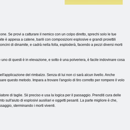
azione. Se provi a catturare il nemico con un colpo diretto, sprechi solo le tue
amite è appesa a catene, barili con composizioni esplosive e grandi proiettili
toncini di dinamite, e cadrà nella folla, esploderà, facendo a pezzi diversi morti
uno di questi è in elevazione, e sotto è una polveriera, è facile indovinare cosa
ell'applicazione del rimbalzo. Senza di lui non ci sarà alcun livello. Anche
 usare questo metodo. Impara a trovare l'angolo di tiro corretto per rompere il volo
iatore di taglie. Sii preciso e usa la logica per il passaggio. Prenditi cura delle
o sull'aiuto di esplosivi ausiliari e oggetti pesanti. La parte migliore è che,
passaggio, sterminando i morti viventi.