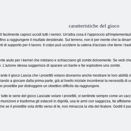
caratteristiche del gioco
voli facilmente capisci uccidi tutti i nemici. Un'altra cosa è l'approccio all'implement
lo fino a raggiungere il risultato desiderato. Sul terreno, non è per niente che la din
i di supporto per il lavoro. Il colpo può uccidere la catena d'acciaio che tiene i bas
nte aiuto per i kernel che rotolano e schiacciano gli zombi dolcemente. Se vedi che 
e. L'azione stessa suggerisce di sparare un barile e far esplodere uno zombi.
ante il gioco Lascia che i proiettili volano dovranno anche mostrare le loro abilità n
ziando a giocare dalla prima parte, già al livello iniziale incontrerai la necessità di
un proiettile per distruggere un obiettivo difficile da raggiungere.
 tutte le serie del gioco Lasciate volare i proiettili, vi sentirete sempre come un cacc
 munizioni e trasforma gli ostacoli in dignità, usa le armi con saggezza, fai affidament
he se il proiettile vola dritto verso di te, non minaccia la vita del tiratore. Goditi il ​​