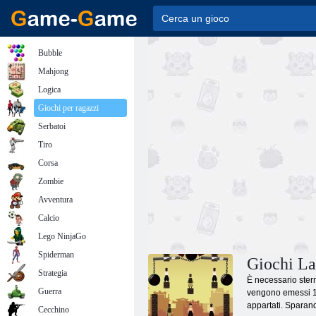
Bubble
Mahjong
Logica
Giochi per ragazzi
Serbatoi
Tiro
Corsa
Zombie
Avventura
Calcio
Lego NinjaGo
Spiderman
Giochi Las
Strategia
È necessario sterm
Guerra
vengono emessi 12 
appartati. Sparando
Cecchino