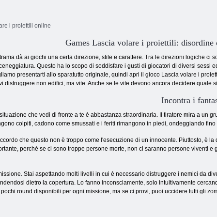
e i proiettili online
Games Lascia volare i proiettili: disordine
trama dà ai giochi una certa direzione, stile e carattere. Tra le direzioni logiche ci 
ceneggiatura. Questo ha lo scopo di soddisfare i gusti di giocatori di diversi sessi 
liamo presentarti allo sparatutto originale, quindi apri il gioco Lascia volare i proietti
i distruggere non edifici, ma vite. Anche se le vite devono ancora decidere quale sia
Incontra i fanta
situazione che vedi di fronte a te è abbastanza straordinaria. Il tiratore mira a un 
gono colpiti, cadono come smussati e i feriti rimangono in piedi, ondeggiando fino 
ccordo che questo non è troppo come l'esecuzione di un innocente. Piuttosto, è la 
importante, perché se ci sono troppe persone morte, non ci saranno persone viventi e 
ssione. Stai aspettando molti livelli in cui è necessario distruggere i nemici da div
ndendosi dietro la copertura. Lo fanno inconsciamente, solo intuitivamente cercand
pochi round disponibili per ogni missione, ma se ci provi, puoi uccidere tutti gli