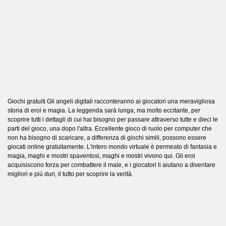
Giochi gratuiti Gli angeli digitali racconteranno ai giocatori una meravigliosa
storia di eroi e magia. La leggenda sarà lunga, ma molto eccitante, per
scoprire tutti i dettagli di cui hai bisogno per passare attraverso tutte e dieci le
parti del gioco, una dopo l'altra. Eccellente gioco di ruolo per computer che
non ha bisogno di scaricare, a differenza di giochi simili, possono essere
giocati online gratuitamente. L'intero mondo virtuale è permeato di fantasia e
magia, maghi e mostri spaventosi, maghi e mostri vivono qui. Gli eroi
acquisiscono forza per combattere il male, e i giocatori li aiutano a diventare
migliori e più duri, il tutto per scoprire la verità.