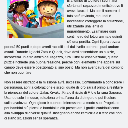
Era tempo di togliere i segni, ma
sfortuna il ragazzo dimenticò dove li
aveva lasciati. Ma con il numero di
foto sarà rovinato, e quindi è
necessario correggere la situazione,
utilizzando una lente di
ingrandimento. Esaminare ogni
centimetro del fotogramma e quindi
c'è una perdita. Ogni figura trovata
porterà 50 punti e, dopo averli raccolti tutti dal livello corrente, puoi andare
avanti. Durante i giochi Zack e Quack, dove devi assemblare un puzzle,
incontrerai un altro amico del ragazzo, Kira. Oltre all'osservazione, questo
puzzle richiede una buona reazione, perché ogni elemento che appare sul
campo deve essere posizionato al suo posto. Ma non aver paura del compito
che non puoi fare.
Non essere distratto e la missione avrà successo. Continuando a conoscere i
personaggi, apri la colorazione e scegli quale di loro sarà il primo a restituire
la pienezza del colore: Zaku, Kryaku, Kira o il riccio di Fifo e la rana Sapona.
Usando solo il mouse, seleziona prima l'area da dipingere e poi il colore
sulla tavolozza. Ogni gioco è buono e interessante a modo suo. Progettato
per bambini più piccoli e bambini in età prescolare, i grafici contribuiscono
allo sviluppo di diverse qualità. Insegnano anche l'amicizia e il fatto che non
ci siano situazioni senza speranza.