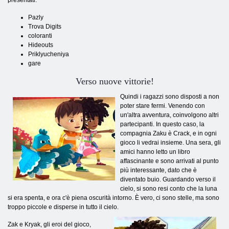
presentati:
Pazly
Trova Digits
coloranti
Hideouts
Priklyucheniya
gare
Verso nuove vittorie!
Quindi i ragazzi sono disposti a non
poter stare fermi. Venendo con
un'altra avventura, coinvolgono altri
partecipanti. In questo caso, la
compagnia Zaku è Crack, e in ogni
gioco li vedrai insieme. Una sera, gli
amici hanno letto un libro
affascinante e sono arrivati ​​al punto
più interessante, dato che è
diventato buio. Guardando verso il
cielo, si sono resi conto che la luna
si era spenta, e ora c'è piena oscurità intorno. È vero, ci sono stelle, ma sono
troppo piccole e disperse in tutto il cielo.
Zak e Kryak, gli eroi del gioco,