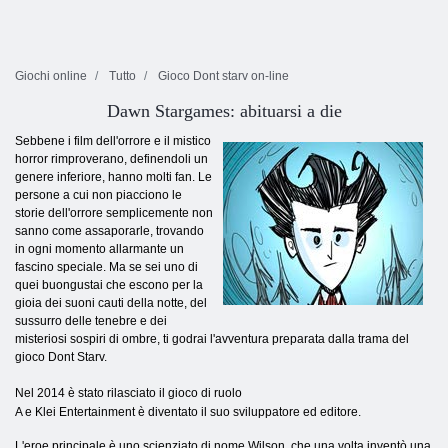
Giochi online
Tutto
Gioco Dont starv on-line
Dawn Stargames: abituarsi a die
Sebbene i film dell'orrore e il mistico
horror rimproverano, definendoli un
genere inferiore, hanno molti fan. Le
persone a cui non piacciono le
storie dell'orrore semplicemente non
sanno come assaporarle, trovando
in ogni momento allarmante un
fascino speciale. Ma se sei uno di
quei buongustai che escono per la
gioia dei suoni cauti della notte, del
sussurro delle tenebre e dei
misteriosi sospiri di ombre, ti godrai l'avventura preparata dalla trama del
gioco Dont Starv.
Nel 2014 è stato rilasciato il gioco di ruolo
A e Klei Entertainment è diventato il suo sviluppatore ed editore.
L'eroe principale è uno scienziato di nome Wilson, che una volta inventò una