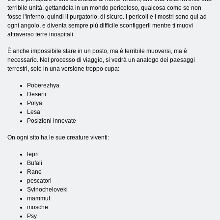
terribile unità, gettandola in un mondo pericoloso, qualcosa come se non
fosse l'inferno, quindi il purgatorio, di sicuro. I pericoli e i mostri sono qui ad
ogni angolo, e diventa sempre più difficile sconfiggerli mentre ti muovi
attraverso terre inospitali.
È anche impossibile stare in un posto, ma è terribile muoversi, ma è
necessario. Nel processo di viaggio, si vedrà un analogo dei paesaggi
terrestri, solo in una versione troppo cupa:
Poberezhya
Deserti
Polya
Lesa
Posizioni innevate
On ogni sito ha le sue creature viventi:
lepri
Bufali
Rane
pescatori
Svinocheloveki
mammut
mosche
Psy