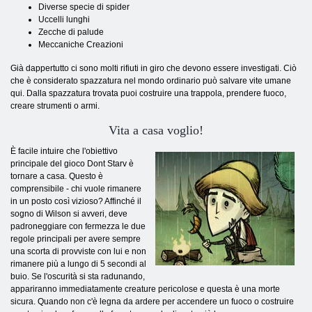
Diverse specie di spider
Uccelli lunghi
Zecche di palude
Meccaniche Creazioni
Già dappertutto ci sono molti rifiuti in giro che devono essere investigati. Ciò
che è considerato spazzatura nel mondo ordinario può salvare vite umane
qui. Dalla spazzatura trovata puoi costruire una trappola, prendere fuoco,
creare strumenti o armi.
Vita a casa voglio!
È facile intuire che l'obiettivo
principale del gioco Dont Starv è
tornare a casa. Questo è
comprensibile - chi vuole rimanere
in un posto così vizioso? Affinché il
sogno di Wilson si avveri, deve
padroneggiare con fermezza le due
regole principali per avere sempre
una scorta di provviste con lui e non
rimanere più a lungo di 5 secondi al
buio. Se l'oscurità si sta radunando,
appariranno immediatamente creature pericolose e questa è una morte
sicura. Quando non c'è legna da ardere per accendere un fuoco o costruire