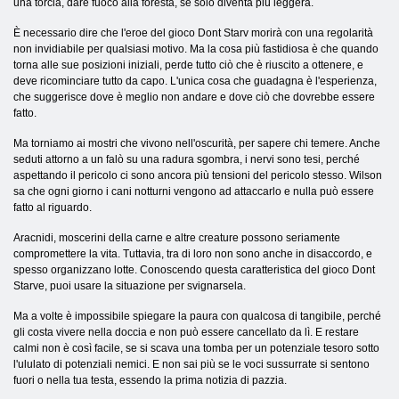
una torcia, dare fuoco alla foresta, se solo diventa più leggera.
È necessario dire che l'eroe del gioco Dont Starv morirà con una regolarità
non invidiabile per qualsiasi motivo. Ma la cosa più fastidiosa è che quando
torna alle sue posizioni iniziali, perde tutto ciò che è riuscito a ottenere, e
deve ricominciare tutto da capo. L'unica cosa che guadagna è l'esperienza,
che suggerisce dove è meglio non andare e dove ciò che dovrebbe essere
fatto.
Ma torniamo ai mostri che vivono nell'oscurità, per sapere chi temere. Anche
seduti attorno a un falò su una radura sgombra, i nervi sono tesi, perché
aspettando il pericolo ci sono ancora più tensioni del pericolo stesso. Wilson
sa che ogni giorno i cani notturni vengono ad attaccarlo e nulla può essere
fatto al riguardo.
Aracnidi, moscerini della carne e altre creature possono seriamente
compromettere la vita. Tuttavia, tra di loro non sono anche in disaccordo, e
spesso organizzano lotte. Conoscendo questa caratteristica del gioco Dont
Starve, puoi usare la situazione per svignarsela.
Ma a volte è impossibile spiegare la paura con qualcosa di tangibile, perché
gli costa vivere nella doccia e non può essere cancellato da lì. E restare
calmi non è così facile, se si scava una tomba per un potenziale tesoro sotto
l'ululato di potenziali nemici. E non sai più se le voci sussurrate si sentono
fuori o nella tua testa, essendo la prima notizia di pazzia.