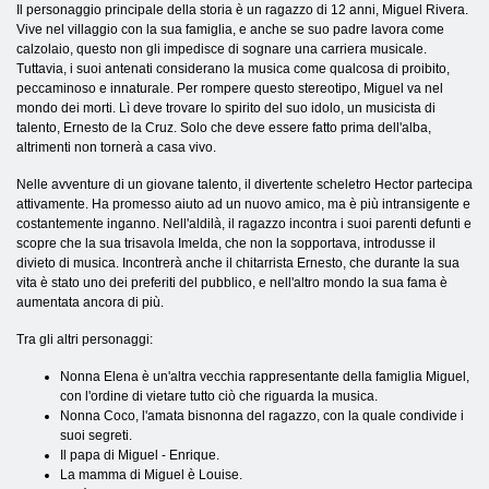
Il personaggio principale della storia è un ragazzo di 12 anni, Miguel Rivera.
Vive nel villaggio con la sua famiglia, e anche se suo padre lavora come
calzolaio, questo non gli impedisce di sognare una carriera musicale.
Tuttavia, i suoi antenati considerano la musica come qualcosa di proibito,
peccaminoso e innaturale. Per rompere questo stereotipo, Miguel va nel
mondo dei morti. Lì deve trovare lo spirito del suo idolo, un musicista di
talento, Ernesto de la Cruz. Solo che deve essere fatto prima dell'alba,
altrimenti non tornerà a casa vivo.
Nelle avventure di un giovane talento, il divertente scheletro Hector partecipa
attivamente. Ha promesso aiuto ad un nuovo amico, ma è più intransigente e
costantemente inganno. Nell'aldilà, il ragazzo incontra i suoi parenti defunti e
scopre che la sua trisavola Imelda, che non la sopportava, introdusse il
divieto di musica. Incontrerà anche il chitarrista Ernesto, che durante la sua
vita è stato uno dei preferiti del pubblico, e nell'altro mondo la sua fama è
aumentata ancora di più.
Tra gli altri personaggi:
Nonna
Elena è un'altra vecchia rappresentante della famiglia Miguel,
con l'ordine di vietare tutto ciò che riguarda la musica.
Nonna
Coco, l'amata bisnonna del ragazzo, con la quale condivide i
suoi segreti.
Il papa di Miguel - Enrique
.
La mamma di Miguel è Louise.