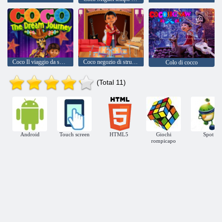
Coco Il viaggio da sogno
Coco negozio di strumenti musicali
Colo di cocco
(Total 11)
Android
Touch screen
HTML5
Giochi
Spot
rompicapo