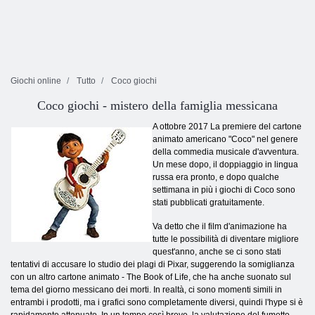
Giochi online
Tutto
Coco giochi
Coco giochi -
mistero della famiglia messicana
A ottobre 2017 La premiere del cartone
animato americano "Coco" nel genere
della commedia musicale d'avventura.
Un mese dopo, il doppiaggio in lingua
russa era pronto, e dopo qualche
settimana in più i giochi di Coco sono
stati pubblicati gratuitamente.
Va detto che il film d'animazione ha
tutte le possibilità di diventare migliore
quest'anno, anche se ci sono stati
tentativi di accusare lo studio dei plagi di Pixar, suggerendo la somiglianza
con un altro cartone animato - The Book of Life, che ha anche suonato sul
tema del giorno messicano dei morti. In realtà, ci sono momenti simili in
entrambi i prodotti, ma i grafici sono completamente diversi, quindi l'hype si è
rapidamente attenuato. In un tempo così breve, la valutazione del fumetto