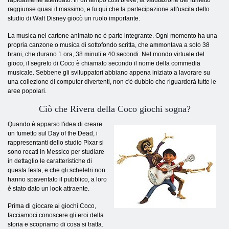
raggiunse quasi il massimo, e fu qui che la partecipazione all'uscita dello
studio di Walt Disney giocò un ruolo importante.
La musica nel cartone animato ne è parte integrante. Ogni momento ha una
propria canzone o musica di sottofondo scritta, che ammontava a solo 38
brani, che durano 1 ora, 38 minuti e 40 secondi. Nel mondo virtuale del
gioco, il segreto di Coco è chiamato secondo il nome della commedia
musicale. Sebbene gli sviluppatori abbiano appena iniziato a lavorare su
una collezione di computer divertenti, non c'è dubbio che riguarderà tutte le
aree popolari.
Ciò che Rivera della
Coco giochi
sogna
?
Quando è apparso l'idea di creare
un fumetto sul Day of the Dead, i
rappresentanti dello studio Pixar si
sono recati in Messico per studiare
in dettaglio le caratteristiche di
questa festa, e che gli scheletri non
hanno spaventato il pubblico, a loro
è stato dato un look attraente.
Prima di giocare ai giochi Coco,
facciamoci conoscere gli eroi della
storia e scopriamo di cosa si tratta.