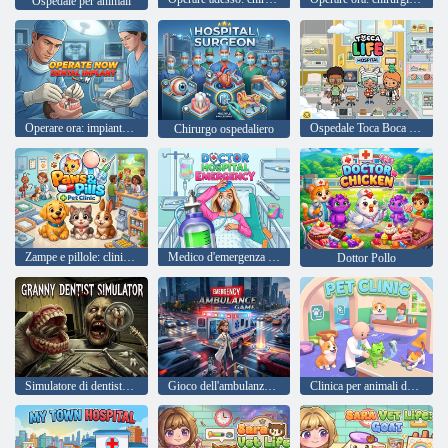
Ospedale per animali
Operare ora: impianto dentale
Ospedale Toca Boca Life
Chirurgo ospedaliero
Zampe e pillole: clinica per animali domestici
Medico d'emergenza ospedaliera
Dottor Pollo
Simulatore di dentista della nonna
Gioco dell'ambulanza di emergenza
Clinica per animali domestici