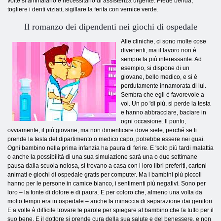
volte si ammalano e necessitano di assistenza urgente. Piede benda,
togliere i denti viziati, sigillare la ferita con vernice verde.
Il romanzo dei dipendenti nei giochi di ospedale
Alle cliniche, ci sono molte cose
divertenti, ma il lavoro non è
sempre la più interessante. Ad
esempio, si dispone di un
giovane, bello medico, e si è
perdutamente innamorata di lui.
Sembra che egli è favorevole a
voi. Un po 'di più, si perde la testa
e hanno abbracciare, baciare in
ogni occasione. Il punto,
ovviamente, il più giovane, ma non dimenticare dove siete, perché se ti
prende la testa del dipartimento o medico capo, potrebbe essere nei guai.
Ogni bambino nella prima infanzia ha paura di ferire. E 'solo più tardi malattia
o anche la possibilità di una sua simulazione sarà una o due settimane
pausa dalla scuola noiosa, si trovano a casa con i loro libri preferiti, cartoni
animati e giochi di ospedale gratis per computer. Ma i bambini più piccoli
hanno per le persone in camice bianco, i sentimenti più negativi. Sono per
loro – la fonte di dolore e di paura. E per coloro che, almeno una volta da
molto tempo era in ospedale – anche la minaccia di separazione dai genitori.
E a volte è difficile trovare le parole per spiegare al bambino che fa tutto per il
suo bene. E il dottore si prende cura della sua salute e del benessere, e non