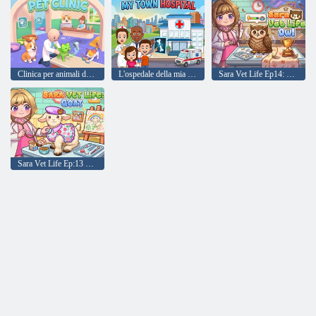
Clinica per animali domestici
L'ospedale della mia città
Sara Vet Life Ep14: Gufo
Sara Vet Life Ep:13 Capra