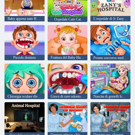
Baby appena nato Hazel vaccinazione
L'ospedale di Jr Zany, stupido per i modi
Ospedale Cute Cat
Piccolo dentista
Frattura del Baby Hazel mano
Pronto soccorso medico ospedaliero
Chirurgia oculare divertente
Gioco di cure odontoiatriche
Nascita di gemelli Ice Queen
Operare adesso: chirurgia oculare
Operare ora: chirurgia del ginocchio