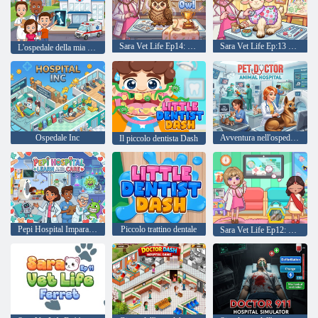
Sara Vet Life Ep14: Gufo
Sara Vet Life Ep:13 Capra
L'ospedale della mia città
Ospedale Inc
Avventura nell'ospedale degli animali del dottore degli animali domestici
Il piccolo dentista Dash
Pepi Hospital Impara e cura
Piccolo trattino dentale
Sara Vet Life Ep12: Camaleonte