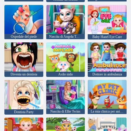
Ospedale del piede
Nascita di Angela Twins
Baby Hazel Eye Care
Diventa un dentista
Asilo nido
Dottore in ambulanza
Nascita di Ellie Twins
La mia clinica per animali domestici
Dentista Party