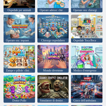
Ospedale per animali
Operare adesso: chirurgia oculare
Operare ora: chirurgia del ginocchio
Operare ora: impianto dentale
Chirurgo ospedaliero
Ospedale Toca Boca Life
Zampe e pillole: clinica per animali domestici
Mondo divertente
Medico d'emergenza ospedaliera
Dottor Pollo
Simulatore di dentista della nonna
Gioco dell'ambulanza di emergenza