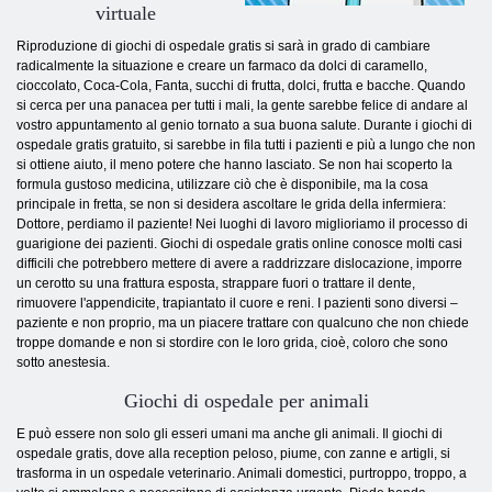
virtuale
Riproduzione di giochi di ospedale gratis si sarà in grado di cambiare
radicalmente la situazione e creare un farmaco da dolci di caramello,
cioccolato, Coca-Cola, Fanta, succhi di frutta, dolci, frutta e bacche. Quando
si cerca per una panacea per tutti i mali, la gente sarebbe felice di andare al
vostro appuntamento al genio tornato a sua buona salute. Durante i giochi di
ospedale gratis gratuito, si sarebbe in fila tutti i pazienti e più a lungo che non
si ottiene aiuto, il meno potere che hanno lasciato. Se non hai scoperto la
formula gustoso medicina, utilizzare ciò che è disponibile, ma la cosa
principale in fretta, se non si desidera ascoltare le grida della infermiera:
Dottore, perdiamo il paziente! Nei luoghi di lavoro miglioriamo il processo di
guarigione dei pazienti. Giochi di ospedale gratis online conosce molti casi
difficili che potrebbero mettere di avere a raddrizzare dislocazione, imporre
un cerotto su una frattura esposta, strappare fuori o trattare il dente,
rimuovere l'appendicite, trapiantato il cuore e reni. I pazienti sono diversi –
paziente e non proprio, ma un piacere trattare con qualcuno che non chiede
troppe domande e non si stordire con le loro grida, cioè, coloro che sono
sotto anestesia.
Giochi di ospedale per animali
E può essere non solo gli esseri umani ma anche gli animali. Il giochi di
ospedale gratis, dove alla reception peloso, piume, con zanne e artigli, si
trasforma in un ospedale veterinario. Animali domestici, purtroppo, troppo, a