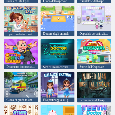
Sara Vet Life Ep11: Furetto
Gioco dell'ospedale Doctor Dash
Simulatore dell'ospedale del Dottor 911
Dottore degli animali Simpatici animali
Ospedale per animali domestici Yasa
Il piccolo dottore gatto 2026
Divertente dottoressa emergenza
Storie dell'Ospedale Centrale
Sim di lavoro virtuale del medico chirurgo
Gioco di guida in ambulanza di emergenza
Ella pattinaggio sul ghiaccio
Ferito uomo dell'ospedale fuga