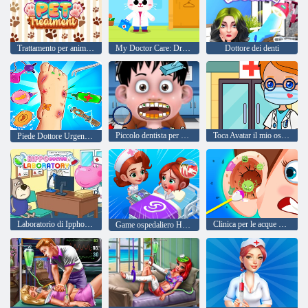
Trattamento per animali domestici ASMR
My Doctor Care: Dream Hospital
Dottore dei denti
Piccolo dentista per bambini 2
Toca Avatar il mio ospedale
Piede Dottore Urgent Care
Laboratorio di Ippho Doctor
Clinica per le acque per cerimonie
Game ospedaliero Happy Clinic