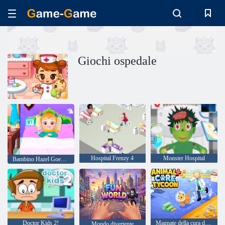
Giochi ospedale
Hospital Frenzy 4
Monster Hospital
Bambino Hazel Goes Malato
Doctor Kids 2!
Magnate della cura degli animali
Mondo divertente