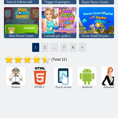
Salva la bellezza addormentata
Viaggio di guarigione della principessa del mare
Hyper Nurse: Giochi ospedalieri
Mini Doctor Games
Custodia per spalla del medico osseo
Ocean Small Hospital Doctor
1
2
...
7
8
>
(Total 11)
Dottori
HTML5
Touch screen
Android
Simulazioni