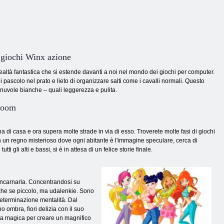
 giochi Winx azione
ealtà fantastica che si estende davanti a noi nel mondo dei giochi per computer.
scolo nel prato e lieto di organizzare salti come i cavalli normali. Questo
 nuvole bianche – quali leggerezza e pulita.
loom
ona di casa e ora supera molte strade in via di esso. Troverete molte fasi di giochi
n un regno misterioso dove ogni abitante è l'immagine speculare, cerca di
i gli alti e bassi, si è in attesa di un felice storie finale.
, incarnarla. Concentrandosi su
nche se piccolo, ma udalenkie. Sono
determinazione mentalità. Dal
o ombra, fiori delizia con il suo
etta magica per creare un magnifico