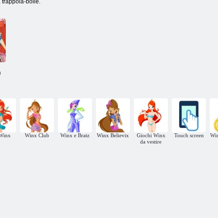
a trappola-bolle.
)
 Winx
Winx Club
Winx e Bratz
Winx Believix
Giochi Winx
Touch screen
Win
da vestire