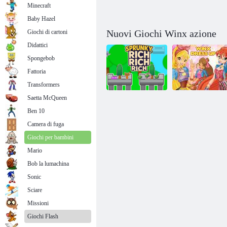
Minecraft
Baby Hazel
Nuovi Giochi Winx azione
Giochi di cartoni
Didattici
Spongebob
Fattoria
Transformers
Saetta McQueen
Ben 10
Ricco ricco ricco
Winx Club:
Camera di fuga
abile ricco ricco
travestiti
Giochi per bambini
Mario
Bob la lumachina
Sonic
Sciare
Missioni
Giochi Flash