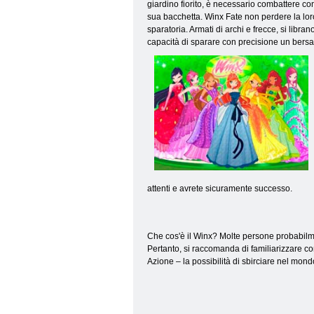
giardino fiorito, è necessario combattere con 
sua bacchetta. Winx Fate non perdere la lor
sparatoria. Armati di archi e frecce, si libra
capacità di sparare con precisione un bersag
attenti e avrete sicuramente successo.
Che cos'è il Winx? Molte persone probabilmen
Pertanto, si raccomanda di familiarizzare con
Azione – la possibilità di sbirciare nel mond