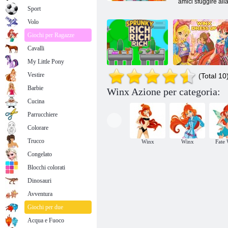
amici sfuggire all
Sport
Volo
Giochi per Ragazze
Cavalli
My Little Pony
Vestire
(Total 10
Barbie
Winx Azione per categoria:
Ricco ricco ricco
Winx Club:
Cucina
abile ricco ricco
travestiti
Parrucchiere
Colorare
Trucco
Winx
Winx
Fate
Congelato
Blocchi colorati
Dinosauri
Avventura
Giochi per due
Acqua e Fuoco