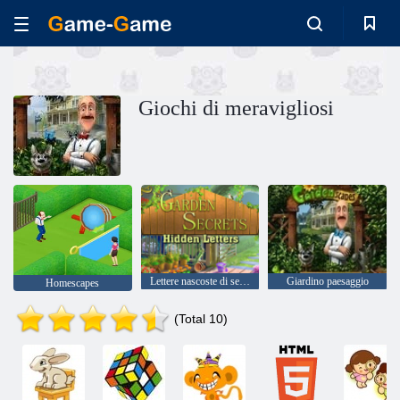
Giochi di meravigliosi
Lettere nascoste di segreti del giardino
Giardino paesaggio
Homescapes
(Total 10)