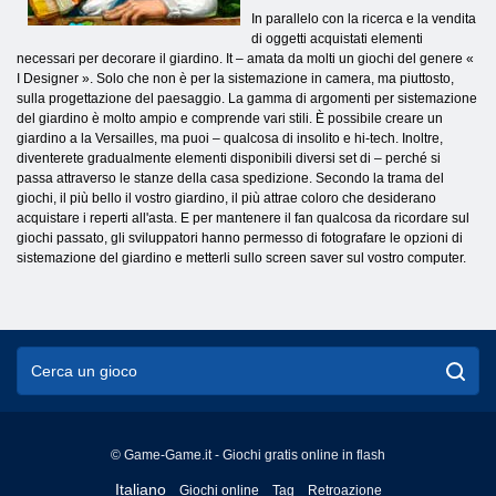
In parallelo con la ricerca e la vendita
di oggetti acquistati elementi
necessari per decorare il giardino. It – amata da molti un giochi del genere «
I Designer ». Solo che non è per la sistemazione in camera, ma piuttosto,
sulla progettazione del paesaggio. La gamma di argomenti per sistemazione
del giardino è molto ampio e comprende vari stili. È possibile creare un
giardino a la Versailles, ma puoi – qualcosa di insolito e hi-tech. Inoltre,
diventerete gradualmente elementi disponibili diversi set di – perché si
passa attraverso le stanze della casa spedizione. Secondo la trama del
giochi, il più bello il vostro giardino, il più attrae coloro che desiderano
acquistare i reperti all'asta. E per mantenere il fan qualcosa da ricordare sul
giochi passato, gli sviluppatori hanno permesso di fotografare le opzioni di
sistemazione del giardino e metterli sullo screen saver sul vostro computer.
© Game-Game.it - Giochi gratis online in flash
English
Italiano
Giochi online
Tag
Retroazione