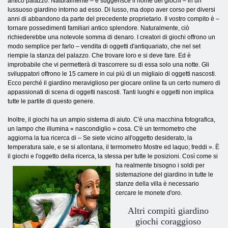
antico palazzo. Naturalmente – e suggerisce il nome del giochi – in un
lussuoso giardino intorno ad esso. Di lusso, ma dopo aver corso per diversi
anni di abbandono da parte del precedente proprietario. Il vostro compito è –
tornare possedimenti familiari antico splendore. Naturalmente, ciò
richiederebbe una notevole somma di denaro. I creatori di giochi offrono un
modo semplice per farlo – vendita di oggetti d'antiquariato, che nel set
riempie la stanza del palazzo. Che trovare loro e si deve fare. Ed è
improbabile che vi permetterà di trascorrere su di essa solo una notte. Gli
sviluppatori offrono le 15 camere in cui più di un migliaio di oggetti nascosti.
Ecco perché il giardino meraviglioso per giocare online fa un certo numero di
appassionati di scena di oggetti nascosti. Tanti luoghi e oggetti non implica
tutte le partite di questo genere.
Inoltre, il giochi ha un ampio sistema di aiuto. C'è una macchina fotografica,
un lampo che illumina « nascondiglio » cosa. C'è un termometro che
aggiorna la tua ricerca di – Se siete vicino all'oggetto desiderato, la
temperatura sale, e se si allontana, il termometro Mostre ed laquo; freddi ». È
il giochi e l'oggetto della ricerca, la stessa per tutte le posizioni. Così come si
ha realmente bisogno i soldi per
sistemazione del giardino in tutte le
stanze della villa è necessario
cercare le monete d'oro.
Altri compiti giardino
giochi coraggioso