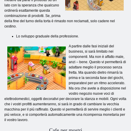
mettere da parte il prodotto su un
lato con la speranza che qualcuno
ordinerà esattamente questa
combinazione di prodotti. Se, prima
della fine del turno della torta è rimasto non reclamati, solo cadere nel
cestino.
Lo sviluppo graduale della professione.
A partire dalle fasi iniziali del
business, si sarà limitato nei
componenti. Ma non è affatto male,
anzi – bene. Questo vi permetterà di
adattare meglio il processo senza
fretta. Ma quando dietro rimarrà la
prima e la seconda fase del giochi,
preparatevi per un ritmo accelerato.
Ma ora che avete a disposizione nel
vostro negozio nuove voci di
elettrodomestici, oggetti decorativi per decorare la stanza e mobili. Ogni volta
che i vostri profitti aumenteranno, si sarà in grado di cambiare la vecchia
macchina per il più raffinato. Questo vi permetterà di servire meglio i clienti e
più veloce, e si comporterà automaticamente una ricompensa monetaria per
il vostro lavoro.
Cafe per mostri