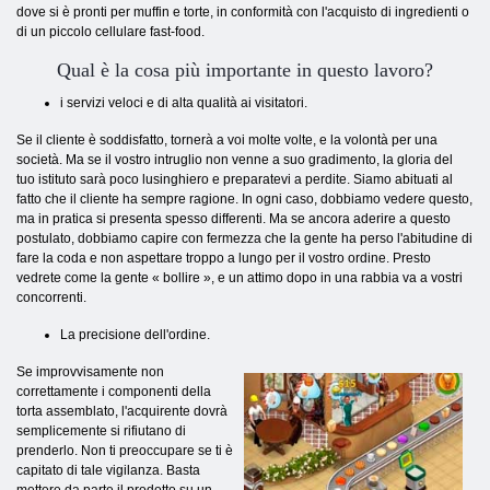
dove si è pronti per muffin e torte, in conformità con l'acquisto di ingredienti o
di un piccolo cellulare fast-food.
Qual è la cosa più importante in questo lavoro?
i servizi veloci e di alta qualità ai visitatori.
Se il cliente è soddisfatto, tornerà a voi molte volte, e la volontà per una
società. Ma se il vostro intruglio non venne a suo gradimento, la gloria del
tuo istituto sarà poco lusinghiero e preparatevi a perdite. Siamo abituati al
fatto che il cliente ha sempre ragione. In ogni caso, dobbiamo vedere questo,
ma in pratica si presenta spesso differenti. Ma se ancora aderire a questo
postulato, dobbiamo capire con fermezza che la gente ha perso l'abitudine di
fare la coda e non aspettare troppo a lungo per il vostro ordine. Presto
vedrete come la gente « bollire », e un attimo dopo in una rabbia va a vostri
concorrenti.
La precisione dell'ordine.
Se improvvisamente non
correttamente i componenti della
torta assemblato, l'acquirente dovrà
semplicemente si rifiutano di
prenderlo. Non ti preoccupare se ti è
capitato di tale vigilanza. Basta