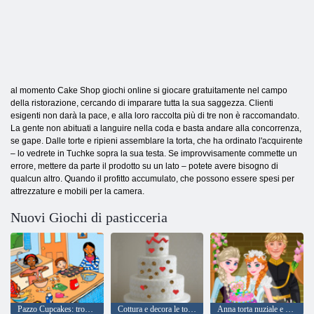
al momento Cake Shop giochi online si giocare gratuitamente nel campo
della ristorazione, cercando di imparare tutta la sua saggezza. Clienti
esigenti non darà la pace, e alla loro raccolta più di tre non è raccomandato.
La gente non abituati a languire nella coda e basta andare alla concorrenza,
se gape. Dalle torte e ripieni assemblare la torta, che ha ordinato l'acquirente
– lo vedrete in Tuchke sopra la sua testa. Se improvvisamente commette un
errore, mettere da parte il prodotto su un lato – potete avere bisogno di
qualcun altro. Quando il profitto accumulato, che possono essere spesi per
attrezzature e mobili per la camera.
Nuovi Giochi di pasticceria
Pazzo Cupcakes: trovare gli oggetti
Cottura e decora le torte: colorare per bambini
Anna torta nuziale e Decor