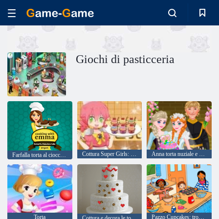
Giochi di pasticceria
Cottura Super Girls: Cupcakes
Anna torta nuziale e Decor
Farfalla torta al cioccolato: Cucinare con Emma
Torta
Pazzo Cupcakes: trovare gli oggetti
Cottura e decora le torte: colorare per bambini