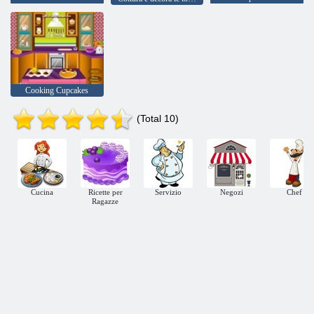
Cooking Cupcakes
(Total 10)
Cucina
Ricette per
Servizio
Negozi
Chef
Ragazze