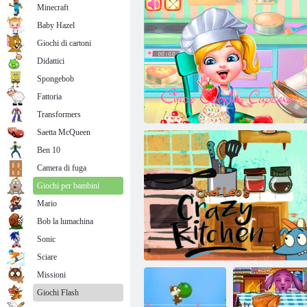
Minecraft
Baby Hazel
Giochi di cartoni
Didattici
Spongebob
Fattoria
Sushi bar
Transformers
Saetta McQueen
Ben 10
Camera di fuga
Giochi per bambini
Mario
Bob la lumachina
Sonic
Cappelli di cottura di Cindy
Sciare
Missioni
Giochi Flash