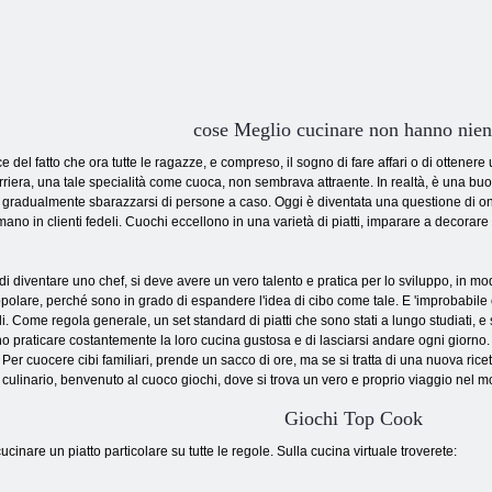
cose Meglio cucinare non hanno nien
ce del fatto che ora tutte le ragazze, e compreso, il sogno di fare affari o di ottene
riera, una tale specialità come cuoca, non sembrava attraente. In realtà, è una buo
gradualmente sbarazzarsi di persone a caso. Oggi è diventata una questione di onore 
mano in clienti fedeli. Cuochi eccellono in una varietà di piatti, imparare a decorar
 di diventare uno chef, si deve avere un vero talento e pratica per lo sviluppo, in 
opolare, perché sono in grado di espandere l'idea di cibo come tale. E 'improbabil
i. Come regola generale, un set standard di piatti che sono stati a lungo studiati, e si
o praticare costantemente la loro cucina gustosa e di lasciarsi andare ogni giorn
Per cuocere cibi familiari, prende un sacco di ore, ma se si tratta di una nuova ricet
ulinario, benvenuto al cuoco giochi, dove si trova un vero e proprio viaggio nel mo
Giochi Top Cook
cinare un piatto particolare su tutte le regole. Sulla cucina virtuale troverete: