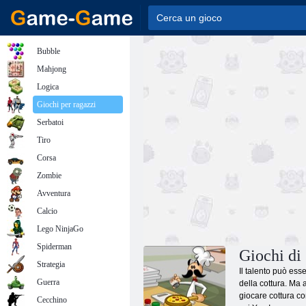
Bubble
Mahjong
Logica
Giochi per ragazzi
Serbatoi
Tiro
Corsa
Zombie
Avventura
Calcio
Lego NinjaGo
Spiderman
Giochi di
Strategia
Il talento può ess
Guerra
della cottura. Ma 
giocare cottura co
Cecchino