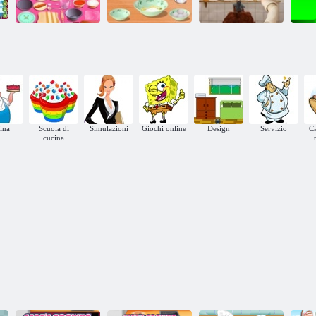
famiglie a casa
)
Corso di cucina di Sara: Fettuccine di pollo
Torta al
Pepperoni Pizza
cioccolato
Alfredo
Ratatouille
ina
Scuola di
Simulazioni
Giochi online
Design
Servizio
Ca
cucina