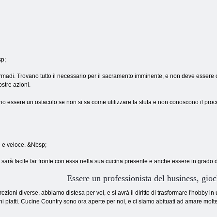
sp;
 e armadi. Trovano tutto il necessario per il sacramento imminente, e non deve essere
ostre azioni.
essere un ostacolo se non si sa come utilizzare la stufa e non conoscono il proce
e e veloce. &Nbsp;
 vi sarà facile far fronte con essa nella sua cucina presente e anche essere in grad
Essere un professionista del business, gio
zioni diverse, abbiamo distesa per voi, e si avrà il diritto di trasformare l'hobby i
cuni piatti. Cucine Country sono ora aperte per noi, e ci siamo abituati ad amare molte