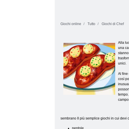
Giochi online
Tutto
Giochi di Chef
Alla lu
una car
stanno 
trasfor
unici.
Al fine
così p
inusual
posson
tempo. 
campo c
sembrano Il più semplice giochi in cui devi cu
pentole,