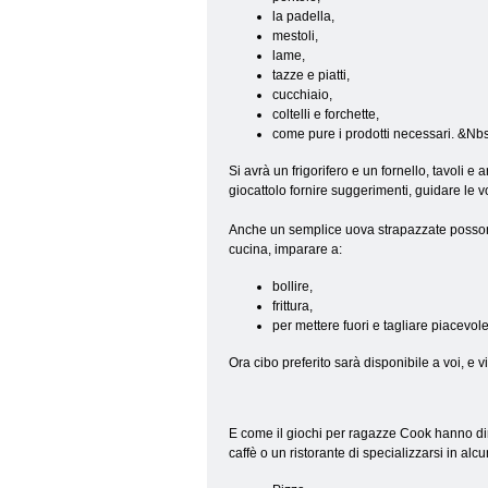
la padella,
mestoli,
lame,
tazze e piatti,
cucchiaio,
coltelli e forchette,
come pure i prodotti necessari. &Nb
Si avrà un frigorifero e un fornello, tavoli
giocattolo fornire suggerimenti, guidare le v
Anche un semplice uova strapazzate possono 
cucina, imparare a:
bollire,
frittura,
per mettere fuori e tagliare piacevol
Ora cibo preferito sarà disponibile a voi, e
E come il giochi per ragazze Cook hanno dire
caffè o un ristorante di specializzarsi in al