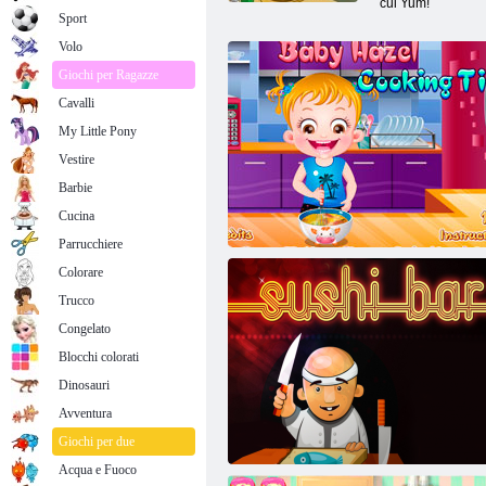
cui Yum!
Sport
Volo
Giochi per Ragazze
Cavalli
My Little Pony
Vestire
Barbie
Cucina
Parrucchiere
Colorare
Trucco
Congelato
Blocchi colorati
Dinosauri
Avventura
Baby Nocciola: Tempo per la cena
Giochi per due
Acqua e Fuoco