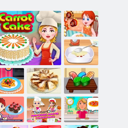
Turchia Cake
Pops
Pollo in salsa di
Buffalo
ina con Sara:
rench Toast
Cialde
Torta di carote
Strudel bavarese
Set di sushi