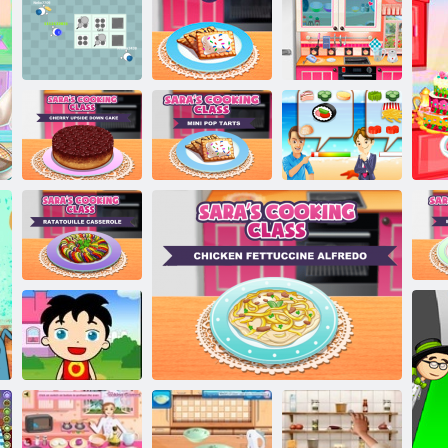
Cuc
Cheesecake in
marmo
Cucina con Sara:
Cioccolato
Cucina con Sara:
Cheesecake
Troppi cuochi
Mini Pop Tarts
Cucina con Sara: Cup Tiramisu
Blackberry
Cucina con Sara:
Torta della
Corso di cucina
ciliegia Upside
di Sara: Mini
Cucina chef
Down
Pop-Tarts
beach bistro
Cuc
Cucina con Sara:
Ratatouille
Aiutare le