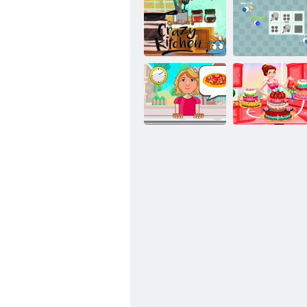
Crazy Kitchen
dello chef Leo
Troppi cuochi
Principessa
Cuocere Tempo
Dede dolce torta
Pizze
Decor