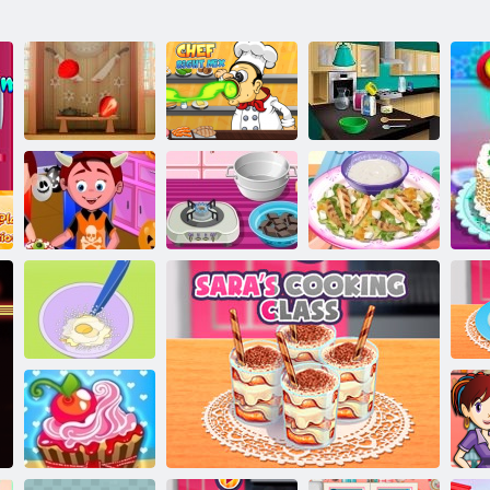
Farfalla torta al
cioccolato:
Mix di Chef
Cucinare con
Frutta Chef
Right
Emma
Cupcakes
Insalata alla
Spooky
Buche de Noel
Cesare
Cuc
Muffins ai
F
mirtilli