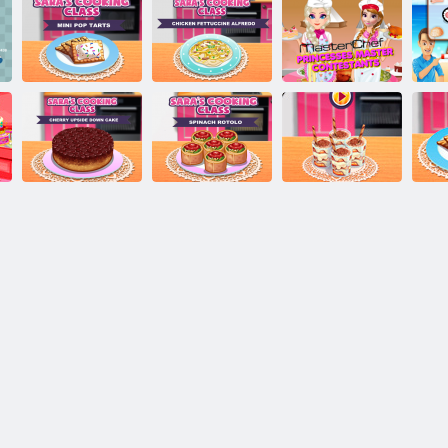
Corso di cucina
Corso di cucina
di Sara:
Principesse
di Sara: Mini
Fettuccine di
Masterchef
Pop-Tarts
pollo Alfredo
concorrenti
Cucina con Sara:
Torta della
ciliegia Upside
Cucina con Sara:
Cucina con Sara:
Cuc
Down
Spinaci Rotolo
Cup Tiramisu
Mi