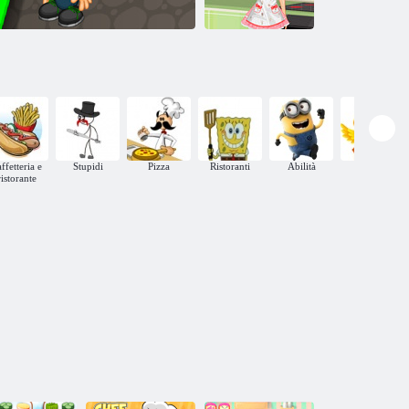
SpongeBob
Cuocere in rosa
ffetteria e
Stupidi
Pizza
Ristoranti
Abilità
Pollo
ristorante
Papas Pastaria