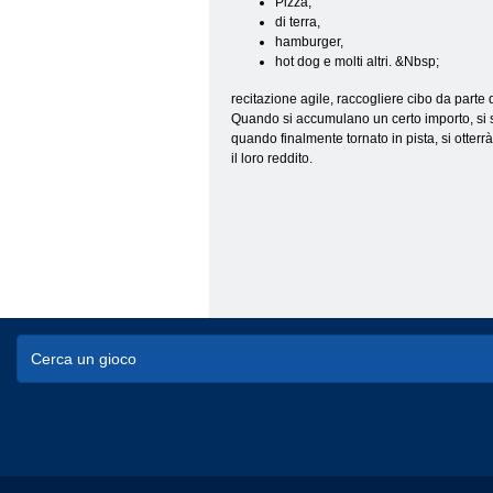
Pizza,
di terra,
hamburger,
hot dog e molti altri. &Nbsp;
recitazione agile, raccogliere cibo da parte 
Quando si accumulano un certo importo, si sar
quando finalmente tornato in pista, si otterr
il loro reddito.