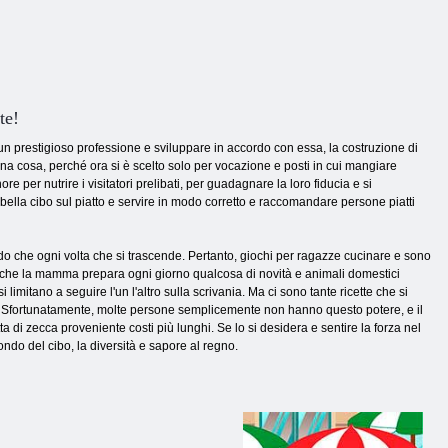
te!
re un prestigioso professione e sviluppare in accordo con essa, la costruzione di
na cosa, perché ora si è scelto solo per vocazione e posti in cui mangiare
per nutrire i visitatori prelibati, per guadagnare la loro fiducia e si
e bella cibo sul piatto e servire in modo corretto e raccomandare persone piatti
modo che ogni volta che si trascende. Pertanto, giochi per ragazze cucinare e sono
e che la mamma prepara ogni giorno qualcosa di novità e animali domestici
 limitano a seguire l'un l'altro sulla scrivania. Ma ci sono tante ricette che si
o. Sfortunatamente, molte persone semplicemente non hanno questo potere, e il
ta di zecca proveniente costi più lunghi. Se lo si desidera e sentire la forza nel
ndo del cibo, la diversità e sapore al regno.