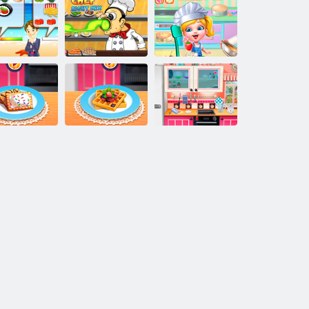
Cucina chef
Mix di Chef
Cappelli di
beach bistro
Right
cottura di Cindy
Cucina con Sara:
Cucina con Sara:
Cioccolato
ina con Sara:
French Toast
Cheesecake
ni Pop Tarts
Cialde
Blackberry