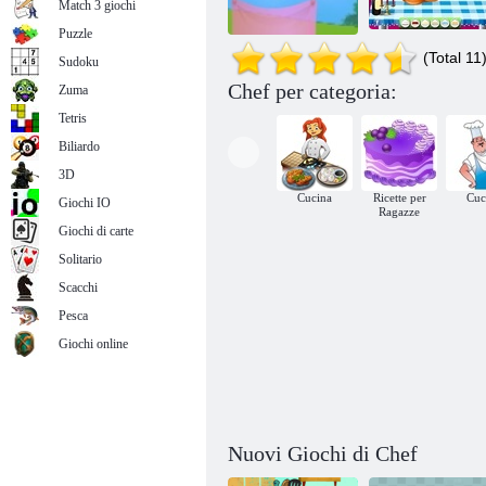
Match 3 giochi
Puzzle
(Total 11
Sudoku
Chef per categoria:
Zuma
Cip e Ciop: In lo
chef giardino
Crazy Kitchen dello chef Leo
Cook Toto
Tetris
Biliardo
3D
Cucina
Ricette per
Cuc
Giochi IO
Ragazze
Giochi di carte
Solitario
Scacchi
Pesca
Giochi online
Nuovi Giochi di Chef