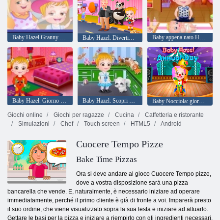
Baby Hazel Granny Casa
Baby appena nato Hazel vaccinazione
Baby Hazel. Divertimento Ringraziamento
Baby Hazel. Giorno dello Sport
Baby Hazel: Scopri gli animali
Baby Nocciola: giornata annuale della scuola
Giochi online
Giochi per ragazze
Cucina
Caffetteria e ristorante
Simulazioni
Chef
Touch screen
HTML5
Android
Cuocere Tempo Pizze
Bake Time Pizzas
Ora si deve andare al gioco Cuocere Tempo pizze,
dove a vostra disposizione sarà una pizza
bancarella che vende. E, naturalmente, è necessario iniziare ad operare
immediatamente, perché il primo cliente è già di fronte a voi. Imparerà presto
il suo ordine, che viene visualizzato sopra la sua testa e iniziare ad attuarlo.
Gettare le basi per la pizza e iniziare a riempirlo con gli ingredienti necessari.