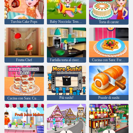
Turchia Cake Pops
Baby Nocciola: Tempo per la cena
Torta di carote
Frutta Chef
Farfalla torta al cioccolato: Cucinare con Emma
Cucina con Sara: French Toast Cialde
Più sushi!
Puzzle di sushi
Cucina con Sara: Cup Tiramisu