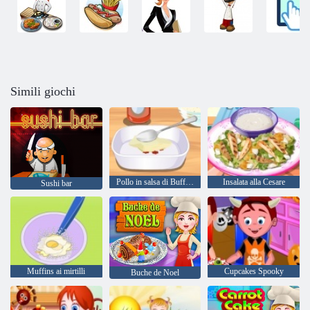
Simili giochi
Pollo in salsa di Buffalo
Insalata alla Cesare
Sushi bar
Muffins ai mirtilli
Cupcakes Spooky
Buche de Noel