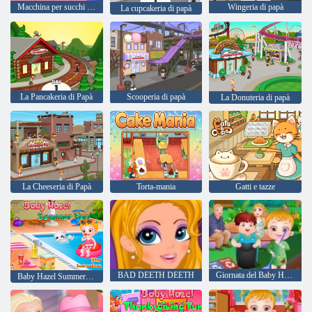
Macchina per succhi di frutta
Wingeria di papà
La cupcakeria di papà
La Pancakeria di Papà
Scooperia di papà
La Donuteria di papà
La Cheeseria di Papà
Torta-mania
Gatti e tazze
BAD DEETH DEETH
Giornata del Baby Hazel Terra
Baby Hazel Summer Fun