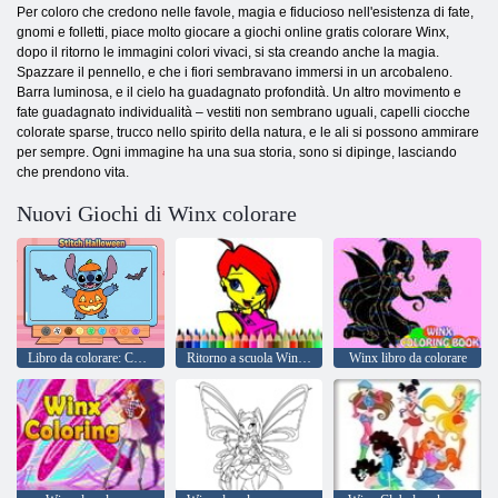
Per coloro che credono nelle favole, magia e fiducioso nell'esistenza di fate,
gnomi e folletti, piace molto giocare a giochi online gratis colorare Winx,
dopo il ritorno le immagini colori vivaci, si sta creando anche la magia.
Spazzare il pennello, e che i fiori sembravano immersi in un arcobaleno.
Barra luminosa, e il cielo ha guadagnato profondità. Un altro movimento e
fate guadagnato individualità – vestiti non sembrano uguali, capelli ciocche
colorate sparse, trucco nello spirito della natura, e le ali si possono ammirare
per sempre. Ogni immagine ha una sua storia, sono si dipinge, lasciando
che prendono vita.
Nuovi Giochi di Winx colorare
Libro da colorare: Cuci Halloween
Ritorno a scuola Winks libro da colorare
Winx libro da colorare