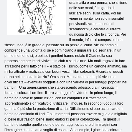
una matita o una penna, che si tiene
nelle sue mani, è in grado di
lasciare segni sulla carta. Poi mi
viene in mente non solo insensibili
per visualizzare una serie di
scarabocchi, e cercare di ritrarre
qualcosa di ciò che lo circonda. Per
il mondo, infatti, è composto dalle
stesse linee, è in grado di passare su un pezzo di carta. Alcuni bambini
comprende una volontà di sé e cominciano a imparare a disegnare. In un
primo momento si, e poi, se i genitori hanno notato il Ciad nella sua
propensione per le arti visive – in club o studi d'arte. Ma molti ragazzi la loro
attrazione per il fatto che il « è stato bellissimo, come un cartone animato, ma
mi ha attirato » realizzato con buoni vecchi libri coloranti. Ricordate, questi
erano nella nostra infanzia? Ora sono. Ma, naturalmente, più vivace e
diversificata – eventuali soggetti e con una varietà di personaggi popolari nei
bambini. Una generazione che sta crescendo adesso, già in crescita in
formato coloranti on-line. Il loro vantaggio è evidente. In primo luogo, il
bambino riceve le prime lezioni con un computer e il trattamento
apprendimento significativo di utilizzare il mouse. In secondo luogo, la loro
gamma è più che la produzione di carta. Difficilmente si può acquistare un
bambino centinaia di libri. E su Internet si possono trovare migliaia e migliaia
di belle illustrazioni bene siano elaborati per la colorazione. Tra questi, il
bambino sceglie quelle storie e personaggi, co-autore di immagini con
l'immagine che ha tanta voglia di essere. Ad esempio, i giochi da colorare