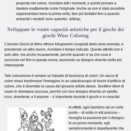
proposta nel colore, ricordare tutti i momenti, e quindi provare a
ripetere esattamente come l'originale. Anche se non è stato possibile
rappresentare bene la prima volta, fare più tentativi fino a quando
entrambi i modelli sono autentici. &Nbsp;
Sviluppate le vostre capacità artistiche per il giochi dei
giochi Winx Coloring
Colorare Giochi di Winx offrono fotogrammi congelati della serie animata, e
prendendo un altro lavoro, ricordare il tempo indicato. Questa attività non è
solo utile, ma anche incautamente, perché quando si sa che cosa è
successo nel film in questa scena, lavorando su disegno diventa molto più
interessante.
Tale colorazione è sempre un tripudio di tavolozza di colori. Un sacco di
colori vivaci trasformare l'immagine in un caleidoscopio di fuochi d'artificio di
colore, che è diventato la causa del giovane artista stesso. Sentitevi liberi di
usare le sfumature succosa, perché con loro disegno diventa un salotto,
ricco, divertente, e il piacere – è importante durante il giochi e in crescita!
In effetti, ogni bambino ad un certo
punto – di solito in età precoce –
risveglia la passione per il disegno.
In un primo momento, egli
semplicemente è stupefacente che