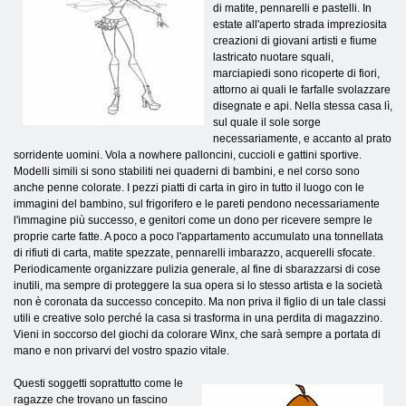
di matite, pennarelli e pastelli. In
estate all'aperto strada impreziosita
creazioni di giovani artisti e fiume
lastricato nuotare squali,
marciapiedi sono ricoperte di fiori,
attorno ai quali le farfalle svolazzare
disegnate e api. Nella stessa casa lì,
sul quale il sole sorge
necessariamente, e accanto al prato
sorridente uomini. Vola a nowhere palloncini, cuccioli e gattini sportive.
Modelli simili si sono stabiliti nei quaderni di bambini, e nel corso sono
anche penne colorate. I pezzi piatti di carta in giro in tutto il luogo con le
immagini del bambino, sul frigorifero e le pareti pendono necessariamente
l'immagine più successo, e genitori come un dono per ricevere sempre le
proprie carte fatte. A poco a poco l'appartamento accumulato una tonnellata
di rifiuti di carta, matite spezzate, pennarelli imbarazzo, acquerelli sfocate.
Periodicamente organizzare pulizia generale, al fine di sbarazzarsi di cose
inutili, ma sempre di proteggere la sua opera si lo stesso artista e la società
non è coronata da successo concepito. Ma non priva il figlio di un tale classi
utili e creative solo perché la casa si trasforma in una perdita di magazzino.
Vieni in soccorso del giochi da colorare Winx, che sarà sempre a portata di
mano e non privarvi del vostro spazio vitale.
Questi soggetti soprattutto come le
ragazze che trovano un fascino