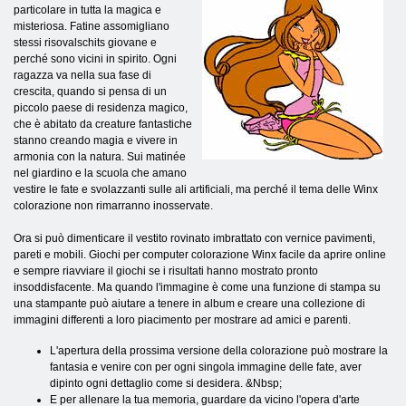
particolare in tutta la magica e
misteriosa. Fatine assomigliano
stessi risovalschits giovane e
perché sono vicini in spirito. Ogni
ragazza va nella sua fase di
crescita, quando si pensa di un
piccolo paese di residenza magico,
che è abitato da creature fantastiche
stanno creando magia e vivere in
armonia con la natura. Sui matinée
nel giardino e la scuola che amano
vestire le fate e svolazzanti sulle ali artificiali, ma perché il tema delle Winx
colorazione non rimarranno inosservate.
Ora si può dimenticare il vestito rovinato imbrattato con vernice pavimenti,
pareti e mobili. Giochi per computer colorazione Winx facile da aprire online
e sempre riavviare il giochi se i risultati hanno mostrato pronto
insoddisfacente. Ma quando l'immagine è come una funzione di stampa su
una stampante può aiutare a tenere in album e creare una collezione di
immagini differenti a loro piacimento per mostrare ad amici e parenti.
L'apertura della prossima versione della colorazione può mostrare la
fantasia e venire con per ogni singola immagine delle fate, aver
dipinto ogni dettaglio come si desidera. &Nbsp;
E per allenare la tua memoria, guardare da vicino l'opera d'arte