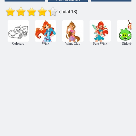
(Total 13)
Colorare
Winx
Winx Club
Fate Winx
Didattici