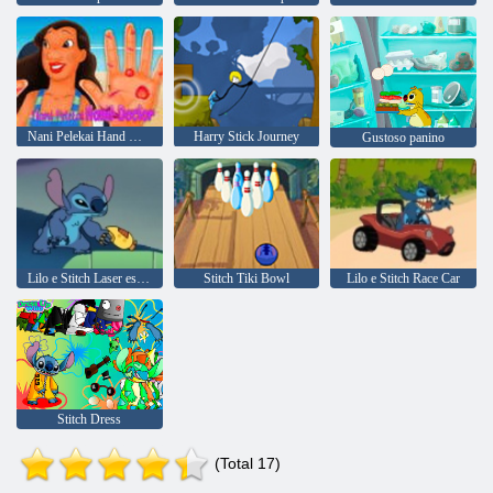
Nani Pelekai Hand Doctor
Harry Stick Journey
Gustoso panino
Lilo e Stitch Laser esplosione
Stitch Tiki Bowl
Lilo e Stitch Race Car
Stitch Dress
(Total 17)