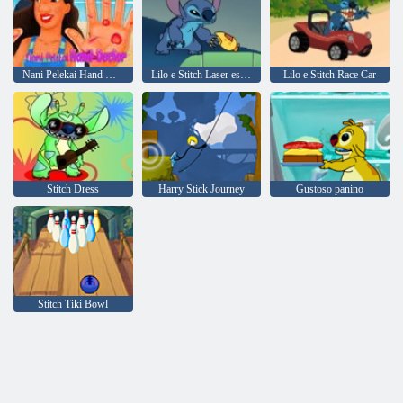
Nani Pelekai Hand Doctor
Lilo e Stitch Laser esplosione
Lilo e Stitch Race Car
Stitch Dress
Harry Stick Journey
Gustoso panino
Stitch Tiki Bowl