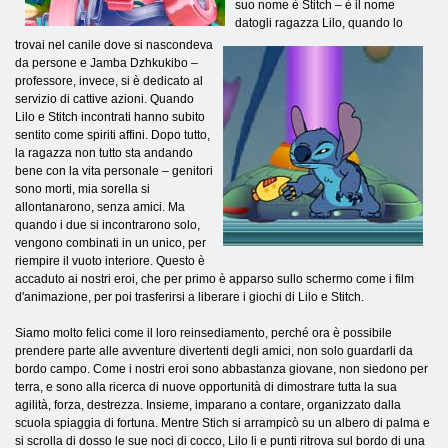
suo nome è Stitch – è il nome
datogli ragazza Lilo, quando lo
trovai nel canile dove si nascondeva
da persone e Jamba Dzhkukibo –
professore, invece, si è dedicato al
servizio di cattive azioni. Quando
Lilo e Stitch incontrati hanno subito
sentito come spiriti affini. Dopo tutto,
la ragazza non tutto sta andando
bene con la vita personale – genitori
sono morti, mia sorella si
allontanarono, senza amici. Ma
quando i due si incontrarono solo,
vengono combinati in un unico, per
riempire il vuoto interiore. Questo è
accaduto ai nostri eroi, che per primo è apparso sullo schermo come i film
d'animazione, per poi trasferirsi a liberare i giochi di Lilo e Stitch.
Siamo molto felici come il loro reinsediamento, perché ora è possibile
prendere parte alle avventure divertenti degli amici, non solo guardarli da
bordo campo. Come i nostri eroi sono abbastanza giovane, non siedono per
terra, e sono alla ricerca di nuove opportunità di dimostrare tutta la sua
agilità, forza, destrezza. Insieme, imparano a contare, organizzato dalla
scuola spiaggia di fortuna. Mentre Stich si arrampicò su un albero di palma e
si scrolla di dosso le sue noci di cocco, Lilo li e punti ritrova sul bordo di una