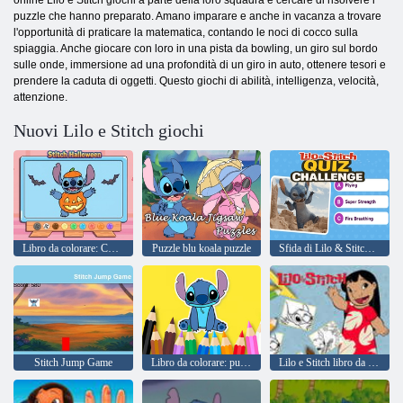
online Lilo e Stitch giochi a parte della loro squadra e cercare di risolvere i
puzzle che hanno preparato. Amano imparare e anche in vacanza a trovare
l'opportunità di praticare la matematica, contando le noci di cocco sulla
spiaggia. Anche giocare con loro in una pista da bowling, un giro sul bordo
sulle onde, immersione ad una profondità di un giro in auto, ottenere tesori e
prendere la caduta di oggetti. Questo giochi di abilità, intelligenza, velocità,
attenzione.
Nuovi Lilo e Stitch giochi
Libro da colorare: Cuci Halloween
Puzzle blu koala puzzle
Sfida di Lilo & Stitch Quiz
Stitch Jump Game
Libro da colorare: punto
Lilo e Stitch libro da colorare