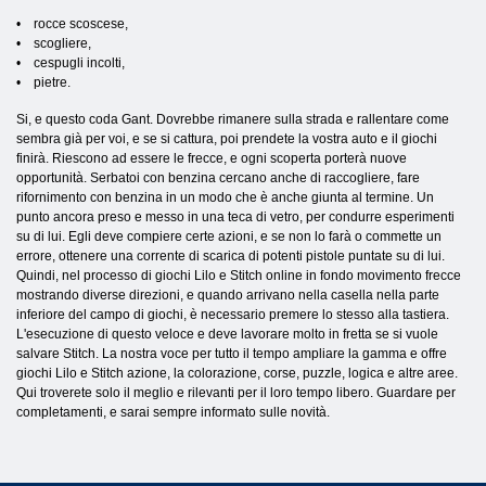
• rocce scoscese,
• scogliere,
• cespugli incolti,
• pietre.
Si, e questo coda Gant. Dovrebbe rimanere sulla strada e rallentare come
sembra già per voi, e se si cattura, poi prendete la vostra auto e il giochi
finirà. Riescono ad essere le frecce, e ogni scoperta porterà nuove
opportunità. Serbatoi con benzina cercano anche di raccogliere, fare
rifornimento con benzina in un modo che è anche giunta al termine. Un
punto ancora preso e messo in una teca di vetro, per condurre esperimenti
su di lui. Egli deve compiere certe azioni, e se non lo farà o commette un
errore, ottenere una corrente di scarica di potenti pistole puntate su di lui.
Quindi, nel processo di giochi Lilo e Stitch online in fondo movimento frecce
mostrando diverse direzioni, e quando arrivano nella casella nella parte
inferiore del campo di giochi, è necessario premere lo stesso alla tastiera.
L'esecuzione di questo veloce e deve lavorare molto in fretta se si vuole
salvare Stitch. La nostra voce per tutto il tempo ampliare la gamma e offre
giochi Lilo e Stitch azione, la colorazione, corse, puzzle, logica e altre aree.
Qui troverete solo il meglio e rilevanti per il loro tempo libero. Guardare per
completamenti, e sarai sempre informato sulle novità.