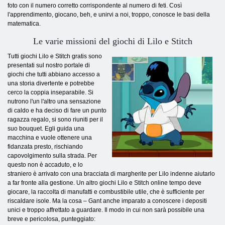
foto con il numero corretto corrispondente al numero di feti. Così
l'apprendimento, giocano, beh, e unirvi a noi, troppo, conosce le basi della
matematica.
Le varie missioni del giochi di Lilo e Stitch
Tutti giochi Lilo e Stitch gratis sono
presentati sul nostro portale di
giochi che tutti abbiano accesso a
una storia divertente e potrebbe
cerco la coppia inseparabile. Si
nutrono l'un l'altro una sensazione
di caldo e ha deciso di fare un punto
ragazza regalo, si sono riuniti per il
suo bouquet. Egli guida una
macchina e vuole ottenere una
fidanzata presto, rischiando
capovolgimento sulla strada. Per
questo non è accaduto, e lo
straniero è arrivato con una bracciata di margherite per Lilo indenne aiutarlo
a far fronte alla gestione. Un altro giochi Lilo e Stitch online tempo deve
giocare, la raccolta di manufatti e combustibile utile, che è sufficiente per
riscaldare isole. Ma la cosa – Gant anche imparato a conoscere i depositi
unici e troppo affrettato a guardare. Il modo in cui non sarà possibile una
breve e pericolosa, punteggiato: