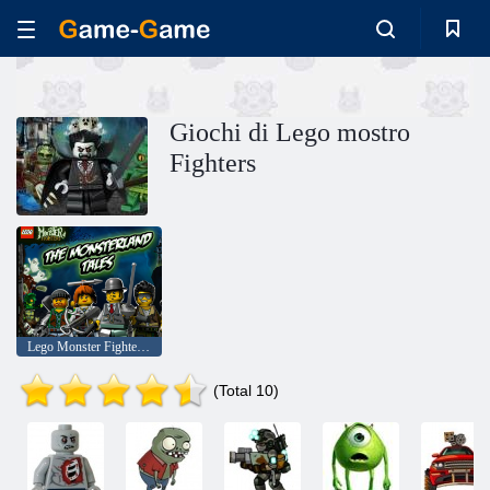
Giochi di Lego mostro
Fighters
Lego Monster Fighters: The Monsterland Tales
(Total 10)