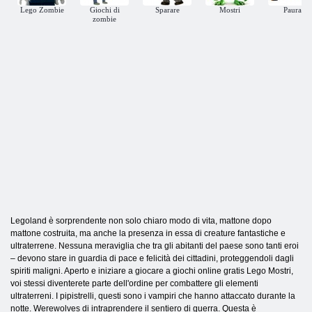
Lego Zombie
Giochi di
Sparare
Mostri
Paura
zombie
Legoland è sorprendente non solo chiaro modo di vita, mattone dopo
mattone costruita, ma anche la presenza in essa di creature fantastiche e
ultraterrene. Nessuna meraviglia che tra gli abitanti del paese sono tanti eroi
– devono stare in guardia di pace e felicità dei cittadini, proteggendoli dagli
spiriti maligni. Aperto e iniziare a giocare a giochi online gratis Lego Mostri,
voi stessi diventerete parte dell'ordine per combattere gli elementi
ultraterreni. I pipistrelli, questi sono i vampiri che hanno attaccato durante la
notte. Werewolves di intraprendere il sentiero di guerra. Questa è