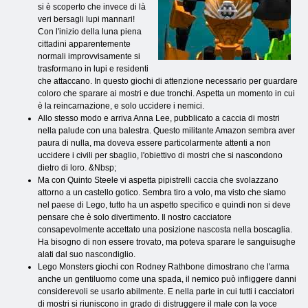
si è scoperto che invece di là
veri bersagli lupi mannari!
Con l'inizio della luna piena
cittadini apparentemente
normali improvvisamente si
trasformano in lupi e residenti
che attaccano. In questo giochi di attenzione necessario per guardare
coloro che sparare ai mostri e due tronchi. Aspetta un momento in cui
è la reincarnazione, e solo uccidere i nemici.
Allo stesso modo e arriva Anna Lee, pubblicato a caccia di mostri
nella palude con una balestra. Questo militante Amazon sembra aver
paura di nulla, ma doveva essere particolarmente attenti a non
uccidere i civili per sbaglio, l'obiettivo di mostri che si nascondono
dietro di loro. &Nbsp;
Ma con Quinto Steele vi aspetta pipistrelli caccia che svolazzano
attorno a un castello gotico. Sembra tiro a volo, ma visto che siamo
nel paese di Lego, tutto ha un aspetto specifico e quindi non si deve
pensare che è solo divertimento. Il nostro cacciatore
consapevolmente accettato una posizione nascosta nella boscaglia.
Ha bisogno di non essere trovato, ma poteva sparare le sanguisughe
alati dal suo nascondiglio.
Lego Monsters giochi con Rodney Rathbone dimostrano che l'arma
anche un gentiluomo come una spada, il nemico può infliggere danni
considerevoli se usarlo abilmente. E nella parte in cui tutti i cacciatori
di mostri si riuniscono in grado di distruggere il male con la voce