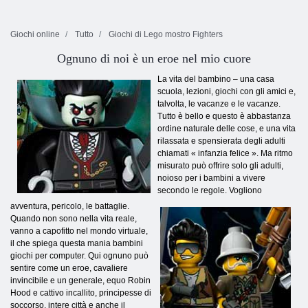
Giochi online
Tutto
Giochi di Lego mostro Fighters
Ognuno di noi è un eroe nel mio cuore
La vita del bambino – una casa
scuola, lezioni, giochi con gli amici e,
talvolta, le vacanze e le vacanze.
Tutto è bello e questo è abbastanza
ordine naturale delle cose, e una vita
rilassata e spensierata degli adulti
chiamati « infanzia felice ». Ma ritmo
misurato può offrire solo gli adulti,
noioso per i bambini a vivere
secondo le regole. Vogliono
avventura, pericolo, le battaglie.
Quando non sono nella vita reale,
vanno a capofitto nel mondo virtuale,
il che spiega questa mania bambini
giochi per computer. Qui ognuno può
sentire come un eroe, cavaliere
invincibile e un generale, equo Robin
Hood e cattivo incallito, principesse di
soccorso, intere città e anche il