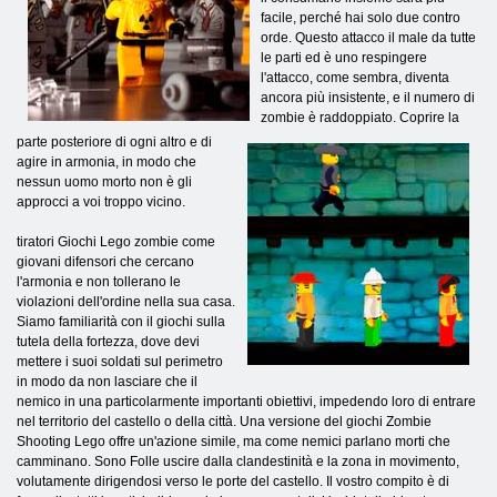
facile, perché hai solo due contro
orde. Questo attacco il male da tutte
le parti ed è uno respingere
l'attacco, come sembra, diventa
ancora più insistente, e il numero di
zombie è raddoppiato. Coprire la
parte posteriore di ogni altro e di
agire in armonia, in modo che
nessun uomo morto non è gli
approcci a voi troppo vicino.
tiratori Giochi Lego zombie come
giovani difensori che cercano
l'armonia e non tollerano le
violazioni dell'ordine nella sua casa.
Siamo familiarità con il giochi sulla
tutela della fortezza, dove devi
mettere i suoi soldati sul perimetro
in modo da non lasciare che il
nemico in una particolarmente importanti obiettivi, impedendo loro di entrare
nel territorio del castello o della città. Una versione del giochi Zombie
Shooting Lego offre un'azione simile, ma come nemici parlano morti che
camminano. Sono Folle uscire dalla clandestinità e la zona in movimento,
volutamente dirigendosi verso le porte del castello. Il vostro compito è di