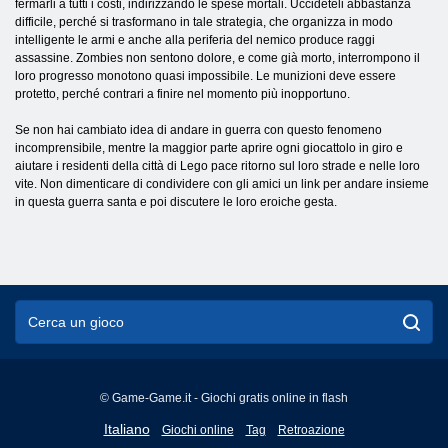
fermarli a tutti i costi, indirizzando le spese mortali. Uccideteli abbastanza
difficile, perché si trasformano in tale strategia, che organizza in modo
intelligente le armi e anche alla periferia del nemico produce raggi
assassine. Zombies non sentono dolore, e come già morto, interrompono il
loro progresso monotono quasi impossibile. Le munizioni deve essere
protetto, perché contrari a finire nel momento più inopportuno.
Se non hai cambiato idea di andare in guerra con questo fenomeno
incomprensibile, mentre la maggior parte aprire ogni giocattolo in giro e
aiutare i residenti della città di Lego pace ritorno sul loro strade e nelle loro
vite. Non dimenticare di condividere con gli amici un link per andare insieme
in questa guerra santa e poi discutere le loro eroiche gesta.
© Game-Game.it - Giochi gratis online in flash
English
Italiano
Giochi online
Tag
Retroazione