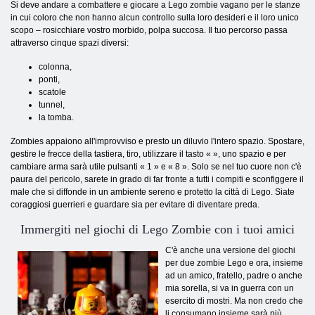
Si deve andare a combattere e giocare a Lego zombie vagano per le stanze
in cui coloro che non hanno alcun controllo sulla loro desideri e il loro unico
scopo – rosicchiare vostro morbido, polpa succosa. Il tuo percorso passa
attraverso cinque spazi diversi:
colonna,
ponti,
scatole
tunnel,
la tomba.
Zombies appaiono all'improvviso e presto un diluvio l'intero spazio. Spostare,
gestire le frecce della tastiera, tiro, utilizzare il tasto « », uno spazio e per
cambiare arma sarà utile pulsanti « 1 » e « 8 ». Solo se nel tuo cuore non c'è
paura del pericolo, sarete in grado di far fronte a tutti i compiti e sconfiggere il
male che si diffonde in un ambiente sereno e protetto la città di Lego. Siate
coraggiosi guerrieri e guardare sia per evitare di diventare preda.
Immergiti nel giochi di Lego Zombie con i tuoi amici
C'è anche una versione del giochi
per due zombie Lego e ora, insieme
ad un amico, fratello, padre o anche
mia sorella, si va in guerra con un
esercito di mostri. Ma non credo che
li consumano insieme sarà più