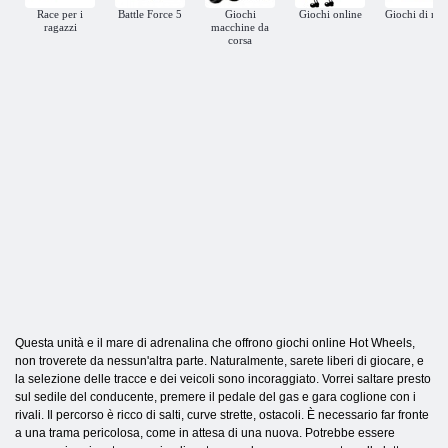
Race per i
Battle Force 5
Giochi
Giochi online
Giochi di mo
ragazzi
macchine da
corsa
Questa unità e il mare di adrenalina che offrono giochi online Hot Wheels,
non troverete da nessun'altra parte. Naturalmente, sarete liberi di giocare, e
la selezione delle tracce e dei veicoli sono incoraggiato. Vorrei saltare presto
sul sedile del conducente, premere il pedale del gas e gara coglione con i
rivali. Il percorso è ricco di salti, curve strette, ostacoli. È necessario far fronte
a una trama pericolosa, come in attesa di una nuova. Potrebbe essere