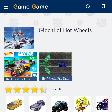
Giochi di Hot Wheels
Hot Wheels: Fire Dragon Blasted perseguimento
Ruote calde della macchina da corsa corsa
(Total 10)