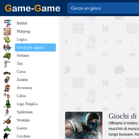
Bubble
Mahjong
Logica
Giochi per ragazzi
Serbatoi
Tiro
Corsa
Zombie
Avventura
Calcio
Lego NinjaGo
Spiderman
Giochi di
Strategia
Offriamo il motivo
Guerra
mucchio di muscol
lungo bussare. Ale
Cecchino