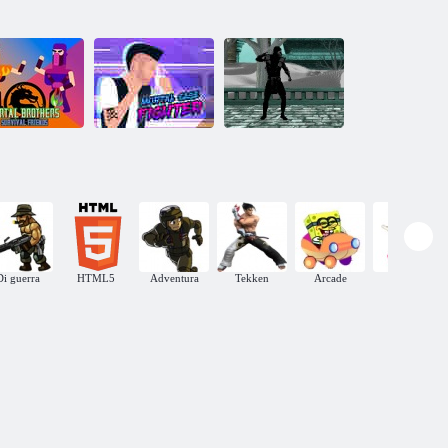
Amici di
opravvivenza
dei fratelli
Combattente a
Mortal Kombat:
mortali
gabbia mortale
Carnage
Di guerra
HTML5
Adventura
Tekken
Arcade
Kung Fu