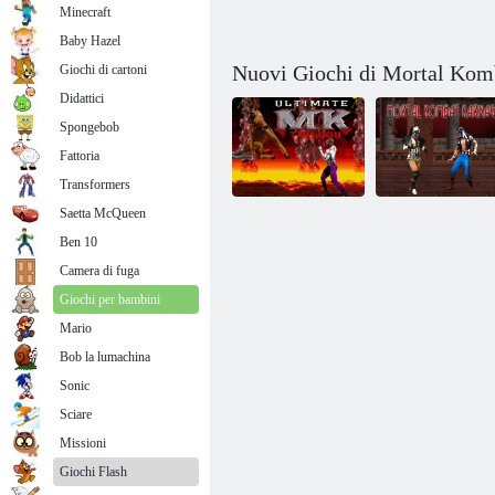
Minecraft
Baby Hazel
Nuovi Giochi di Mortal Kom
Giochi di cartoni
Didattici
Spongebob
Fattoria
Transformers
Saetta McQueen
Ben 10
Trilogia
definitiva di
Mortal Kombat
Camera di fuga
Mortal Kombat
Karnage
Giochi per bambini
Mario
Bob la lumachina
Sonic
Sciare
Missioni
Giochi Flash