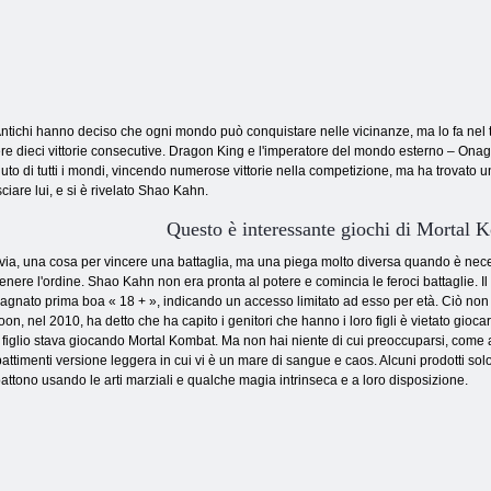
ntichi hanno deciso che ogni mondo può conquistare nelle vicinanze, ma lo fa nel 
re dieci vittorie consecutive. Dragon King e l'imperatore del mondo esterno – Onag
uto di tutti i mondi, vincendo numerose vittorie nella competizione, ma ha trovato u
ciare lui, e si è rivelato Shao Kahn.
Questo è interessante giochi di Mortal 
via, una cosa per vincere una battaglia, ma una piega molto diversa quando è necess
nere l'ordine. Shao Kahn non era pronta al potere e comincia le feroci battaglie. Il
gnato prima boa « 18 + », indicando un accesso limitato ad esso per età. Ciò non
on, nel 2010, ha detto che ha capito i genitori che hanno i loro figli è vietato gioca
 figlio stava giocando Mortal Kombat. Ma non hai niente di cui preoccuparsi, come
ttimenti versione leggera in cui vi è un mare di sangue e caos. Alcuni prodotti so
attono usando le arti marziali e qualche magia intrinseca e a loro disposizione.