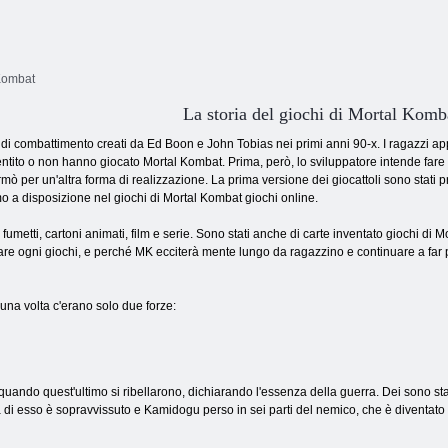
 Kombat
La storia del giochi di Mortal Komb
di combattimento creati da Ed Boon e John Tobias nei primi anni 90-x. I ragazzi a
sentito o non hanno giocato Mortal Kombat. Prima, però, lo sviluppatore intende far
mò per un'altra forma di realizzazione. La prima versione dei giocattoli sono stati 
o a disposizione nel giochi di Mortal Kombat giochi online.
 fumetti, cartoni animati, film e serie. Sono stati anche di carte inventato giochi di
are ogni giochi, e perché MK ecciterà mente lungo da ragazzino e continuare a far p
una volta c'erano solo due forze:
a, quando quest'ultimo si ribellarono, dichiarando l'essenza della guerra. Dei sono 
a di esso è sopravvissuto e Kamidogu perso in sei parti del nemico, che è diventato 