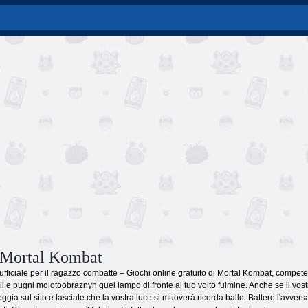
 Mortal Kombat
 ufficiale per il ragazzo combatte – Giochi online gratuito di Mortal Kombat, competer
i e pugni molotoobraznyh quel lampo di fronte al tuo volto fulmine. Anche se il vo
ggia sul sito e lasciate che la vostra luce si muoverà ricorda ballo. Battere l'avve