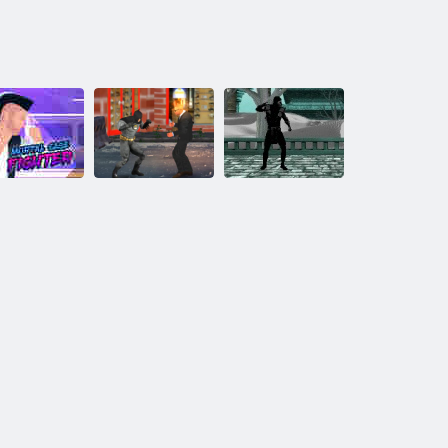
Bat Hero:
Immortal
ombattente a
Legend Crime
Mortal Kombat:
bbia mortale
Fighter
Carnage