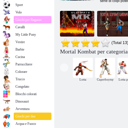
serie di colpi pote
Sport
Volo
Giochi per Ragazze
Cavalli
My Little Pony
Vestire
(Total 13
Barbie
Trilogia
Mortal Kombat per categoria
definitiva di
Mortal Kombat
Cucina
Mortal Kombat
Karnage
Parrucchiere
Colorare
Trucco
Lotta
Cuperboytsy
Lotta 
Congelato
Blocchi colorati
Dinosauri
Avventura
Giochi per due
Acqua e Fuoco