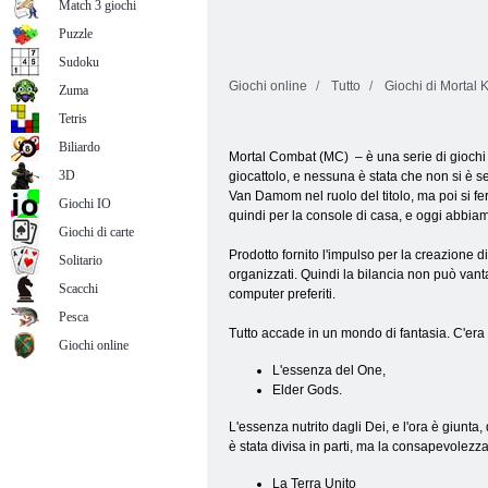
Match 3 giochi
Puzzle
Sudoku
Giochi online
Tutto
Giochi di Mortal
Zuma
Tetris
Biliardo
Mortal Combat (MC) – è una serie di giochi 
3D
giocattolo, e nessuna è stata che non si è 
Van Damom nel ruolo del titolo, ma poi si fer
Giochi IO
quindi per la console di casa, e oggi abbiam
Giochi di carte
Prodotto fornito l'impulso per la creazione di
Solitario
organizzati. Quindi la bilancia non può vant
Scacchi
computer preferiti.
Pesca
Tutto accade in un mondo di fantasia. C'era 
Giochi online
L'essenza del One,
Elder Gods.
L'essenza nutrito dagli Dei, e l'ora è giunt
è stata divisa in parti, ma la consapevolezz
La Terra Unito