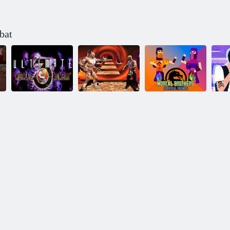
bat
Amici di
sopravvivenza
Ultimo Mortal
Trilogia di
dei fratelli
C
Kombat 3
Mortal Kombat
mortali
ga