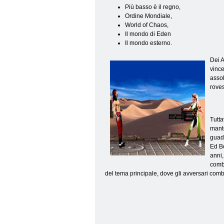
Più basso è il regno,
Ordine Mondiale,
World of Chaos,
Il mondo di Eden
Il mondo esterno.
Dei A
vince
assol
roves
Tutta
mante
guada
Ed Bo
anni,
comba
del tema principale, dove gli avversari comb