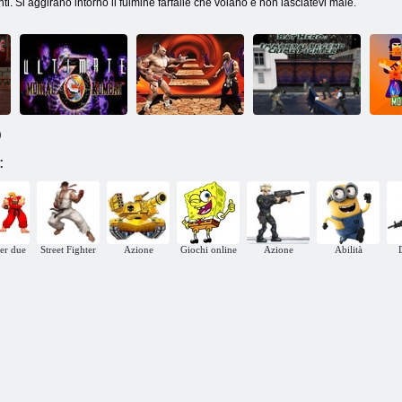
nti. Si aggirano intorno il fulmine farfalle che volano e non lasciatevi male.
)
Bat Hero:
Immortal
s
:
Ultimo Mortal
Trilogia di
Legend Crime
Kombat 3
Mortal Kombat
Fighter
per due
Street Fighter
Azione
Giochi online
Azione
Abilità