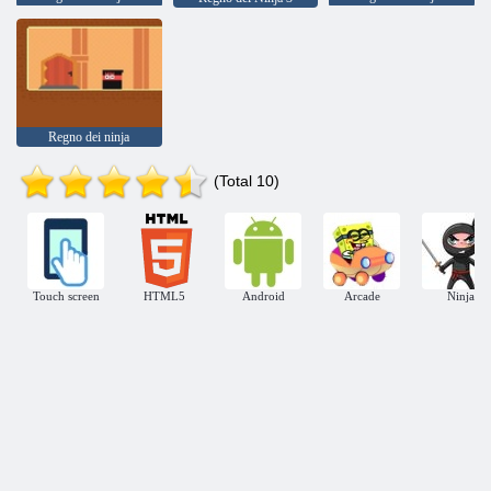
Regno dei ninja
(Total 10)
Touch screen
HTML5
Android
Arcade
Ninja