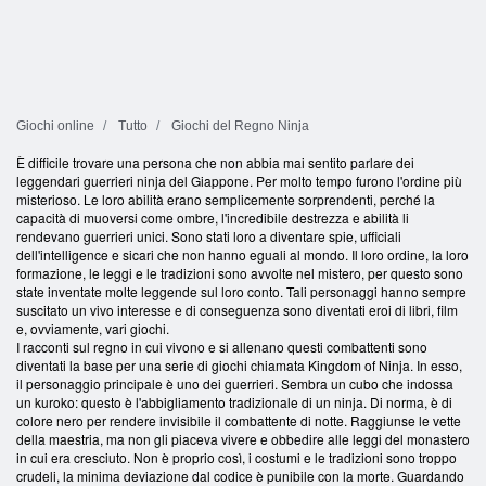
Giochi online
Tutto
Giochi del Regno Ninja
È difficile trovare una persona che non abbia mai sentito parlare dei
leggendari guerrieri ninja del Giappone. Per molto tempo furono l'ordine più
misterioso. Le loro abilità erano semplicemente sorprendenti, perché la
capacità di muoversi come ombre, l'incredibile destrezza e abilità li
rendevano guerrieri unici. Sono stati loro a diventare spie, ufficiali
dell'intelligence e sicari che non hanno eguali al mondo. Il loro ordine, la loro
formazione, le leggi e le tradizioni sono avvolte nel mistero, per questo sono
state inventate molte leggende sul loro conto. Tali personaggi hanno sempre
suscitato un vivo interesse e di conseguenza sono diventati eroi di libri, film
e, ovviamente, vari giochi.
I racconti sul regno in cui vivono e si allenano questi combattenti sono
diventati la base per una serie di giochi chiamata Kingdom of Ninja. In esso,
il personaggio principale è uno dei guerrieri. Sembra un cubo che indossa
un kuroko: questo è l'abbigliamento tradizionale di un ninja. Di norma, è di
colore nero per rendere invisibile il combattente di notte. Raggiunse le vette
della maestria, ma non gli piaceva vivere e obbedire alle leggi del monastero
in cui era cresciuto. Non è proprio così, i costumi e le tradizioni sono troppo
crudeli, la minima deviazione dal codice è punibile con la morte. Guardando