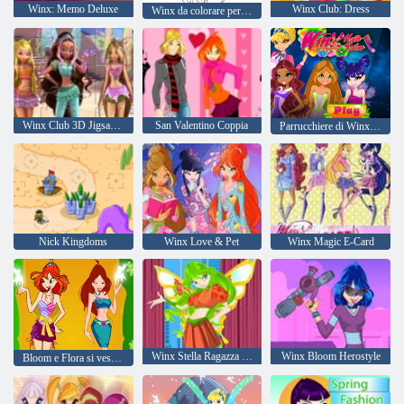
Winx: Memo Deluxe
Winx Club: Dress
Winx da colorare per bambini
Winx Club 3D Jigsaw Puzzle
San Valentino Coppia
Parrucchiere di Winx Club
Nick Kingdoms
Winx Love & Pet
Winx Magic E-Card
Winx Stella Ragazza dei sogni
Winx Bloom Herostyle
Bloom e Flora si vestono