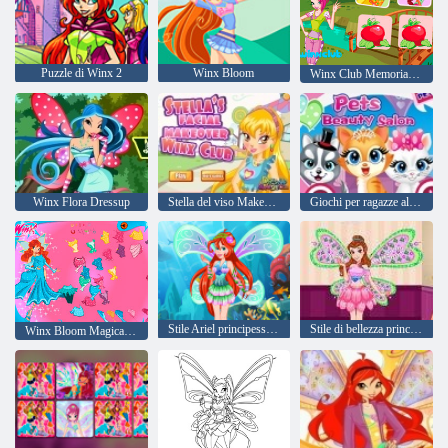
Puzzle di Winx 2
Winx Bloom
Winx Club Memorial trucco
Winx Flora Dressup
Stella del viso Makeover Winx Club
Giochi per ragazze alla moda: Winx Salone di bellezza per animali domestici
Stile Ariel principessa Winx
Stile di bellezza principessa Winx
Winx Bloom Magica Apparel