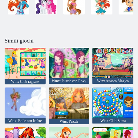
Simili giochi
Winx: Puzzle con Roxy
Winx Attacco Magico
Winx Club ragazze
Winx: Bolle con le fate
Winx Club Zuma
Winx Puzzle