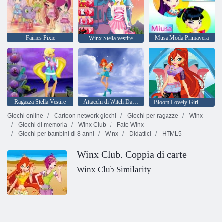
Fairies Pixie
Musa Moda Primavera
Winx Stella vestire
Ragazza Stella Vestire
Attacchi di Witch Darcy
Bloom Lovely Girl Dress Up
Giochi online
Cartoon network giochi
Giochi per ragazze
Winx
Giochi di memoria
Winx Club
Fate Winx
Giochi per bambini di 8 anni
Winx
Didattici
HTML5
Winx Club. Coppia di carte
Winx Club Similarity