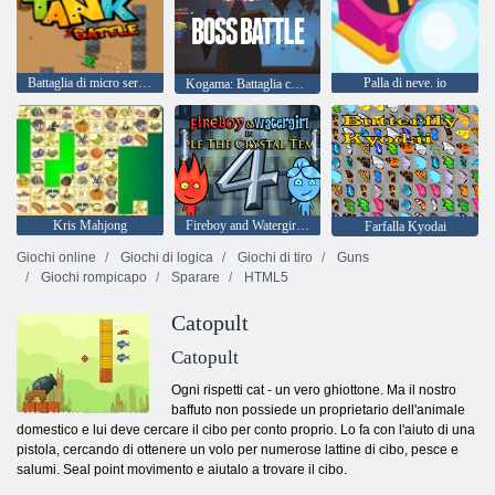
Battaglia di micro serbatoio
Palla di neve. io
Kogama: Battaglia contro il boss
Kris Mahjong
Fireboy and Watergirl 4: Tempio di Cristallo
Farfalla Kyodai
Giochi online
Giochi di logica
Giochi di tiro
Guns
Giochi rompicapo
Sparare
HTML5
Catopult
Catopult
Ogni rispetti cat - un vero ghiottone. Ma il nostro
baffuto non possiede un proprietario dell'animale
domestico e lui deve cercare il cibo per conto proprio. Lo fa con l'aiuto di una
pistola, cercando di ottenere un volo per numerose lattine di cibo, pesce e
salumi. Seal point movimento e aiutalo a trovare il cibo.