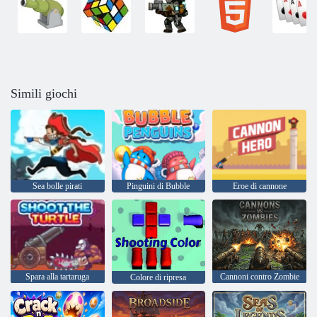
Simili giochi
Sea bolle pirati
Pinguini di Bubble
Eroe di cannone
Spara alla tartaruga
Cannoni contro Zombie
Colore di ripresa