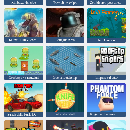
Rimbalzo del cibo
Zombie non possono saltare
Torre di un colpo
D-Day: Rush - Tower Defense
Battaglia Area
Indi Cannon
Cowboys vs marziani
Guerra Battleship
Snipers sul tetto
Colpo di coltello
Kogama Phantom Force
Strada della Furia Desert Strike