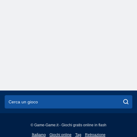
© Game-Game.it - Giochi gratis online in flash
English
Italiano
Giochi online
Tag
Retroazione