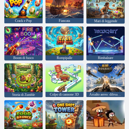
Crack e Pop
Fiancata
Mari di leggende
Boom di fuoco
Rompipalle
Rimbalzare
Colpo di cannone 3D
Assalto aereo: difesa della nave
Storia di Zumble