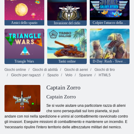
Amici dello spazio
Colpire l'attacco della galassia
Invasione del cielo
Triangle Wars
Tanki online
D-Day: Rush - Tower Defense
Giochi online
Giochi di abilità
Giochi di aerei
Giochi di tiro
Giochi per ragazzi
Spazio
Volo
Sparare
HTML5
Captain Zorro
Captain Zorro
Se si vuole aiutare una particolare razza di alieni
che sono perseguitati sul loro pianeta, si può
andare con noi nella spedizione e unirsi al combattimento ravvicinato contro
gli invasori. Eseguire missioni di combattimento e mantenere un incendio. E
'necessario ripulire l'intero territorio delle attrezzature militari del nemico.