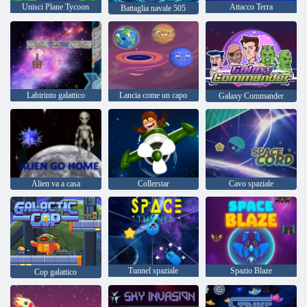
Unisci Plane Tycoon
Attacco Terra
Battaglia navale 505
Labirinto galattico
Lancia come un capo
Galaxy Commander
Alien va a casa
Collerstar
Cavo spaziale
Tunnel spaziale
Spazio Blaze
Cop galattico