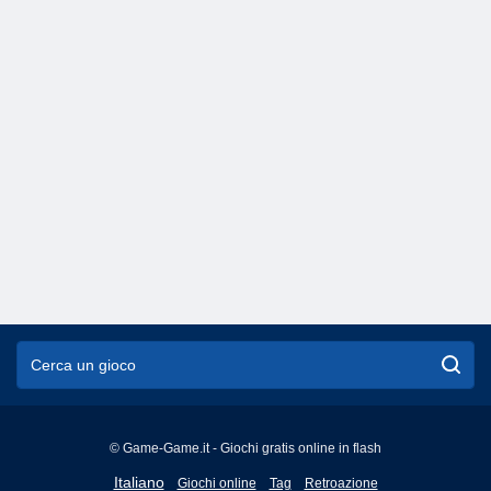
© Game-Game.it - Giochi gratis online in flash
English
Italiano
Giochi online
Tag
Retroazione