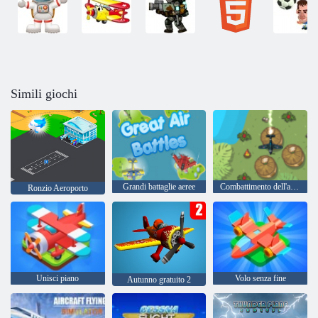
Simili giochi
Grandi battaglie aeree
Combattimento dell'aeronautica
Ronzio Aeroporto
Unisci piano
Volo senza fine
Autunno gratuito 2