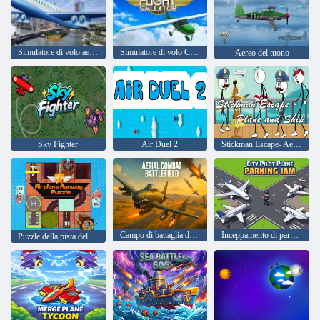
Simulatore di volo aereo
Simulatore di volo Cessna
Aereo del tuono
Sky Fighter
Air Duel 2
Stickman Escape- Aereo e nave
Campo di battaglia del combattimento aereo
Inceppamento di parcheggio dell'aereo pilota della città
Puzzle della pista dell'aereo