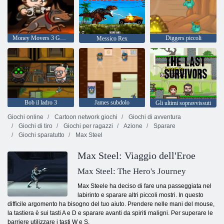
Money Movers 3 Guard Duty
Diggers piccoli
Messico Rex
Bob il ladro 3
James subdolo
Gli ultimi sopravvissuti
Giochi online
Cartoon network giochi
Giochi di avventura
Giochi di tiro
Giochi per ragazzi
Azione
Sparare
Giochi sparatutto
Max Steel
Max Steel: Viaggio dell'Eroe
Max Steel: The Hero's Journey
Max Steele ha deciso di fare una passeggiata nel
labirinto e sparare altri piccoli mostri. In questo
difficile argomento ha bisogno del tuo aiuto. Prendere nelle mani del mouse,
la tastiera è sui tasti A e D e sparare avanti da spiriti maligni. Per superare le
barriere utilizzare i tasti W e S.