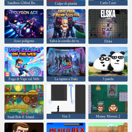
Sandbox GMod Bomb Test
Carlo Corri
Colpo di pistola
Asso poligono
Salva la sorella del tuo amico
Elska
Fuga di Vape sul Web
La rapina a Daki
3 panda
Vex 3
Money Movers 2
Snail Bob 8: Island Story