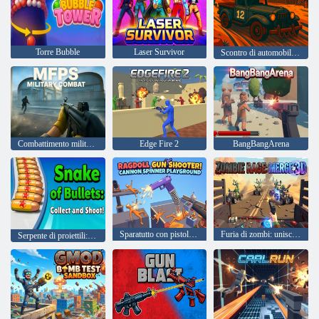
Torre Bubble
Laser Survivor
Scontro di automobili Arena
Combattimento militare MFPS
Edge Fire 2
BangBangArena
Sparatutto con pistola Ragdoll! Parco giochi Cannon Spinner
Furia di zombi: unisci 3D
Serpente di proiettili: raccogli e spara!