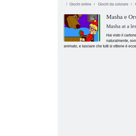
Giochi online
Giochi da colorare
G
Masha e Ors
Masha at a le
Hai visto il carto
naturalmente, son
animato, e lasciare che tutti si ottiene è ecc
Risoluzione rapida