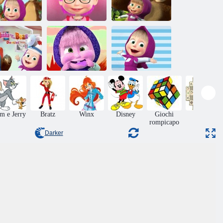
Giochi per
Masha e l'orso
mbini Masha
Negozio di
Spot La
e Orso
bellezza Masha
differenza
Sweet Girl and
sha e l'orso
Bear Memory
Un giorno con
dentista
Challenge
Masha e l'orso
m e Jerry
Bratz
Winx
Disney
Giochi
Tavolo
rompicapo
Darker