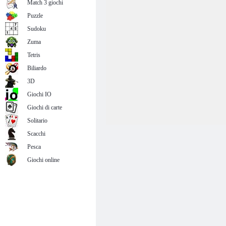
Match 3 giochi
Puzzle
Sudoku
Zuma
Tetris
Biliardo
3D
Giochi IO
Giochi di carte
Solitario
Scacchi
Pesca
Giochi online