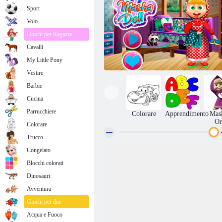
Sport
Volo
Giochi per Ragazze
Cavalli
My Little Pony
Vestire
Barbie
Cucina
Parrucchiere
Colorare
Apprendimento
Mas
Or
Colorare
Trucco
Congelato
Bambola Masha fai da te
Blocchi colorati
Dinosauri
Avventura
Giochi per due
Acqua e Fuoco