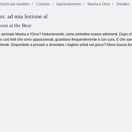
iochi per bambini
Colorare
Apprendimento
Masha e Orso
Didattici
Baby Nocciola:
una giornata
o: ad una lezione al
Minions: Mini
nella scuola
Coloring Book
Elsa mandala
materna
sson at the Bear
ne animato Masha e l'Orso? Naturalmente, come potrebbe essere altrimenti. Dopo che t
o così forti che sono appassionati, guardano frequentemente e con cura. E che sareb
ellente. Disponibile a provare e diventare i migliori artisti nel gioco? Allora buona fo