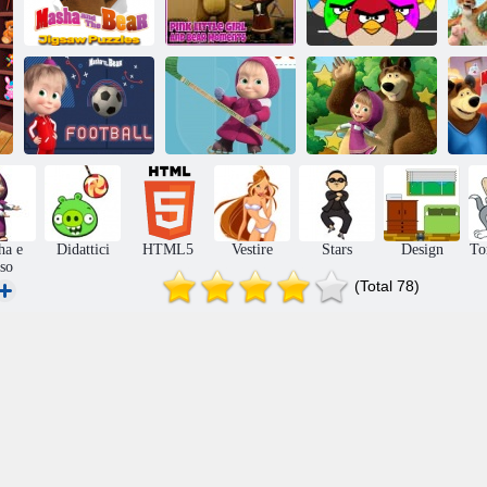
Momenti rosa
Personaggi dei
Masha e orso
dell'orso e della
cartoni animati
ba
Puzzle
bambina
famosi uova
Bambina e le
Calcio di Masha
Masha e l'orso
stelle nascoste
Ma
e Orso
hockey
dell'orso
ha e
Didattici
HTML5
Vestire
Stars
Design
To
so
(Total 78)