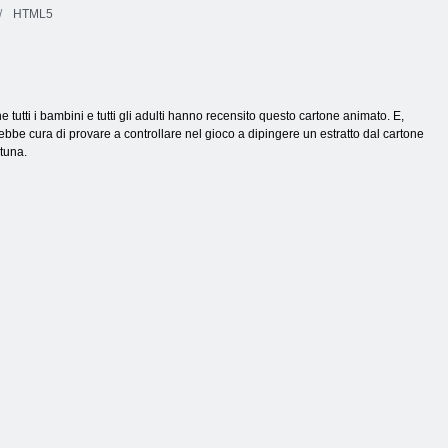
HTML5
utti i bambini e tutti gli adulti hanno recensito questo cartone animato. E,
be cura di provare a controllare nel gioco a dipingere un estratto dal cartone
rtuna.