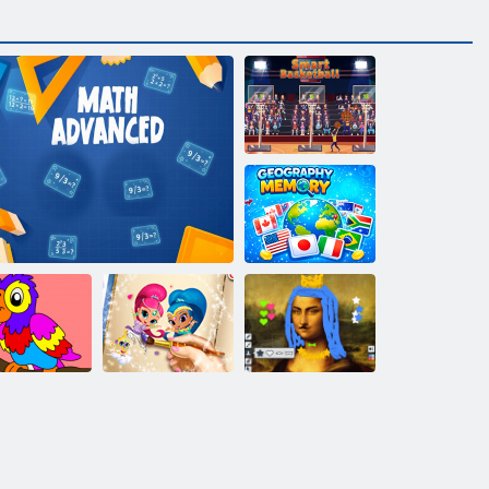
Basket
intelligente
Memoria
geografica
Shimmer and
I bambini di
Shine: Coloring
olore Libro
Matematica Avanzata
Book
Arte e Disegno