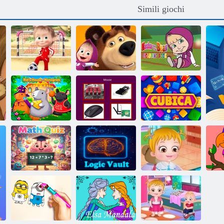
Simili giochi
Cartoon giochi
Libro da
di calcio per
Masha e l'Orso:
colorare Masha
bambini
Prati
e l'orso
Indovina il quiz
La casa del topo
sui componenti
- Nonogram
del computer
Cubica
Quiz di
Baby Hazel
matematica
Deposito logico
Learn Veicoli
c