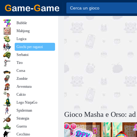
Bubble
Mahjong
Logica
Giochi per ragazzi
Serbatoi
Tiro
Corsa
Zombie
Avventura
Calcio
Lego NinjaGo
Spiderman
Gioco Masha e Orso: ad 
Strategia
Guerra
Cecchino