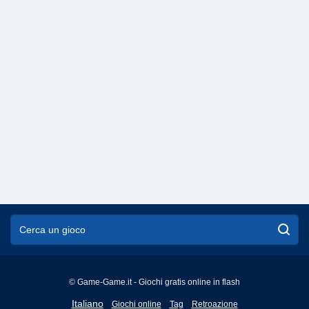
© Game-Game.it - Giochi gratis online in flash
English
Italiano
Giochi online
Tag
Retroazione