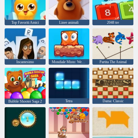
Top Favoriti Amici
Linee animali
2048 tre
Incantesimo
Mondiale Misto: Weekend
Partita The Animal
Tetra
Dama: Classic
Bubble Shooter Saga 2