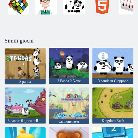
Simili giochi
3 Panda 2 Notte
3 panda in Giappone
3 panda
3 panda: il gioco della fantasia
Kingdom Rush
Cannone laser