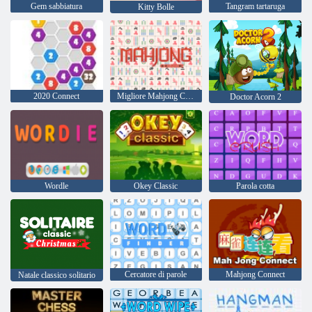
Gem sabbiatura
Tangram tartaruga
Kitty Bolle
2020 Connect
Migliore Mahjong Classico
Doctor Acorn 2
Wordle
Okey Classic
Parola cotta
Cercatore di parole
Mahjong Connect
Natale classico solitario