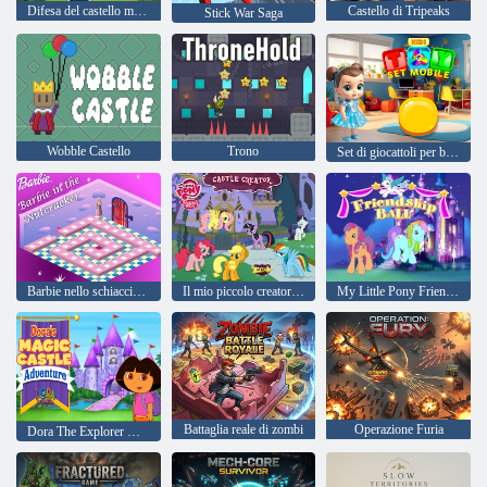
Difesa del castello medievale
Castello di Tripeaks
Stick War Saga
Wobble Castello
Trono
Set di giocattoli per bambini Mobile
Barbie nello schiaccianoci
Il mio piccolo creatore di Pony Castle
My Little Pony Friendship Ball
Battaglia reale di zombi
Operazione Furia
Dora The Explorer Dora's Magic Castle Adventure