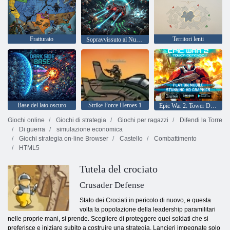
Fratturato
Territori lenti
Sopravvissuto al Nucleo Mech
Base del lato oscuro
Strike Force Heroes 1
Epic War 2: Tower Defense
Giochi online
Giochi di strategia
Giochi per ragazzi
Difendi la Torre
Di guerra
simulazione economica
Giochi strategia on-line Browser
Castello
Combattimento
HTML5
Tutela del crociato
Crusader Defense
Stato dei Crociati in pericolo di nuovo, e questa
volta la popolazione della leadership paramilitari
nelle proprie mani, si prende. Scegliere di proteggere quei soldati che si
preferisce e iniziare subito a costruire una strategia. Lancieri impegnate solo