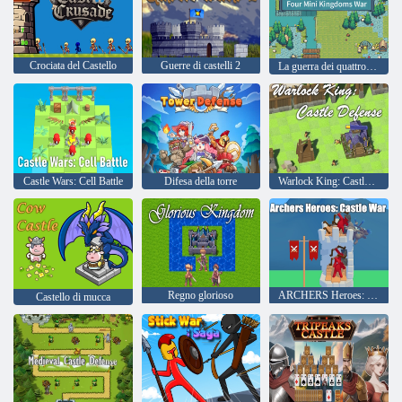
Crociata del Castello
Guerre di castelli 2
La guerra dei quattro mini regni
Castle Wars: Cell Battle
Difesa della torre
Warlock King: Castle Defense
Regno glorioso
ARCHERS Heroes: Castle War
Castello di mucca