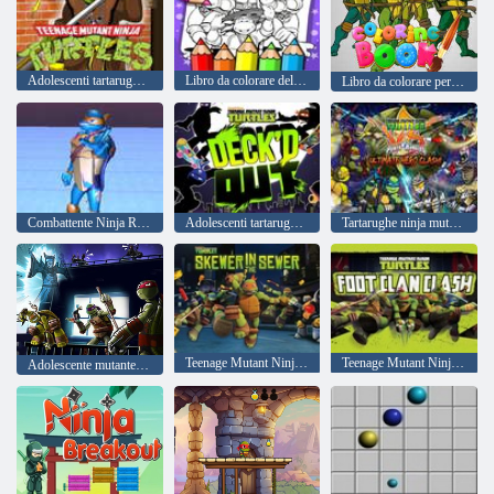
Adolescenti tartarughe ninja mutanti
Libro da colorare delle tartarughe ninja
Libro da colorare per tartarughe ninja
Combattente Ninja Runner
Adolescenti tartarughe ninja mutanti agghindate
Tartarughe ninja mutanti adolescenti vs Power Rangers: Ultimate Hero Clash
Teenage Mutant Ninja Turtles: Spiedo nelle fogne
Teenage Mutant Ninja Turtles Piede Clash Clash
Adolescente mutante ninja tartarughe ombra eroi