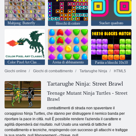
Mahjong: Butterfly Kyodai HD
Stacker quadrato
Blocchi di colore
Color Pixel Art Classic - Pixel Paint by Numbers
Arena di abbinamento
Partita a blocchi 10x10
Giochi online
Giochi di combattimento
Tartarughe Ninja
HTML5
Tartarughe Ninja: Street Brawl
Teenage Mutant Ninja Turtles - Street
Brawl
combattimenti di strada non spaventare il
coraggioso Ninja Turtles, che stanno per distruggere il nemico banda per
riportare la pace in città. null È possibile rendere l'azienda il carattere e
agilità dipenderà dal risultato. null Usato una varietà di tattiche di
combattimento e tecniche, respingendo con successo gli attacchi e trafigge
la sua spada. null Management - chiave. null