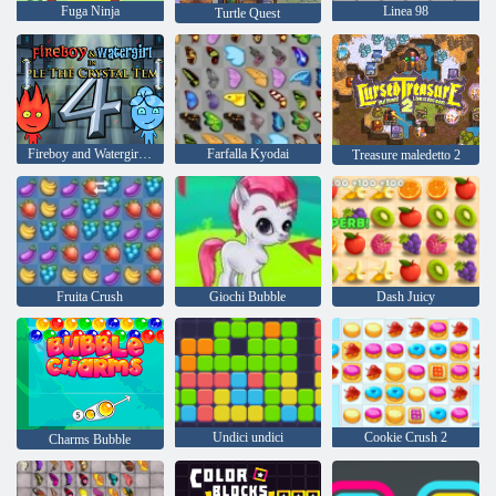
Fuga Ninja
Linea 98
Turtle Quest
Fireboy and Watergirl 4: Tempio di Cristallo
Farfalla Kyodai
Treasure maledetto 2
Fruita Crush
Giochi Bubble
Dash Juicy
Undici undici
Cookie Crush 2
Charms Bubble