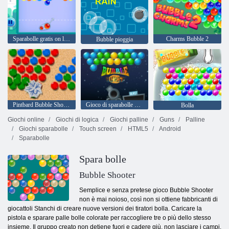
Sparabolle gratis on line Frizzante
Charms Bubble 2
Bubble pioggia
Pintbard Bubble Shooter
Gioco di sparabolle gratis Bubble Burst
Bolla
Giochi online
Giochi di logica
Giochi palline
Guns
Palline
Giochi sparabolle
Touch screen
HTML5
Android
Sparabolle
Spara bolle
Bubble Shooter
Semplice e senza pretese gioco Bubble Shooter
non è mai noioso, così non si ottiene fabbricanti di
giocattoli Stanchi di creare nuove versioni dei tiratori bolla. Caricare la
pistola e sparare palle bolle colorate per raccogliere tre o più dello stesso
insieme. Il gruppo creato non detiene fuori e cadere giù, non lasciare i campi.