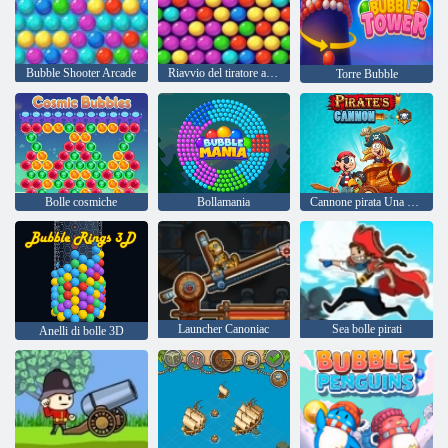
Bubble Shooter Arcade
Riavvio del tiratore a bolle
Torre Bubble
Bolle cosmiche
Bollamania
Cannone pirata Una mega battaglia
Launcher Canoniac
Sea bolle pirati
Anelli di bolle 3D