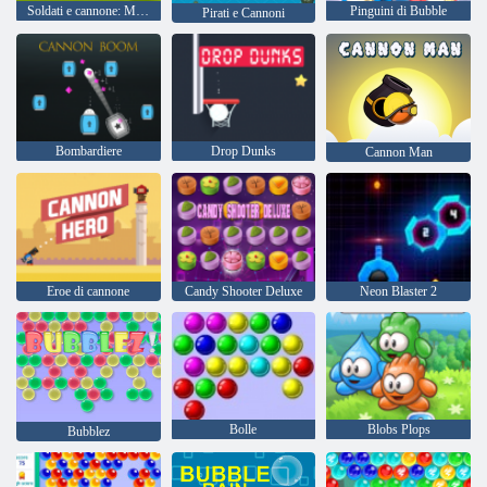
Soldati e cannone: Montagna Attacco
Pinguini di Bubble
Pirati e Cannoni
Bombardiere
Drop Dunks
Cannon Man
Eroe di cannone
Candy Shooter Deluxe
Neon Blaster 2
Bolle
Blobs Plops
Bubblez