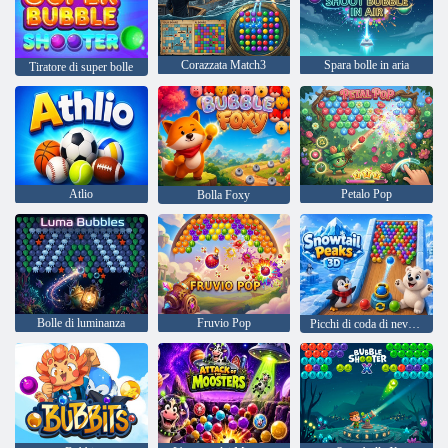
Corazzata Match3
Spara bolle in aria
Tiratore di super bolle
Atlio
Petalo Pop
Bolla Foxy
Bolle di luminanza
Fruvio Pop
Picchi di coda di neve 3D