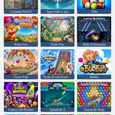
Corazzata Match3
Spara bolle in aria
Atlio
Bolla Foxy
Petalo Pop
Bolle di luminanza
Fruvio Pop
Picchi di coda di neve 3D
Bubbit
L'attacco dei Mooster
Sparabolle X
Sparabolle Mega