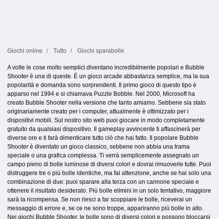
Giochi online
Tutto
Giochi sparabolle
A volte le cose molto semplici diventano incredibilmente popolari e Bubble
Shooter è una di queste. È un gioco arcade abbastanza semplice, ma la sua
popolarità e domanda sono sorprendenti. Il primo gioco di questo tipo è
apparso nel 1994 e si chiamava Puzzle Bobble. Nel 2000, Microsoft ha
creato Bubble Shooter nella versione che tanto amiamo. Sebbene sia stato
originariamente creato per i computer, attualmente è ottimizzato per i
dispositivi mobili. Sul nostro sito web puoi giocare in modo completamente
gratuito da qualsiasi dispositivo. Il gameplay avvincente ti affascinerà per
diverse ore e ti farà dimenticare tutto ciò che hai fatto. Il popolare Bubble
Shooter è diventato un gioco classico, sebbene non abbia una trama
speciale o una grafica complessa. Ti verrà semplicemente assegnato un
campo pieno di bolle luminose di diversi colori e dovrai rimuoverle tutte. Puoi
distruggere tre o più bolle identiche, ma fai attenzione, anche se hai solo una
combinazione di due: puoi sparare alla terza con un cannone speciale e
ottenere il risultato desiderato. Più bolle elimini in un solo tentativo, maggiore
sarà la ricompensa. Se non riesci a far scoppiare le bolle, riceverai un
messaggio di errore e, se ce ne sono troppe, appariranno più bolle in alto.
Nei giochi Bubble Shooter, le bolle sono di diversi colori e possono bloccarsi