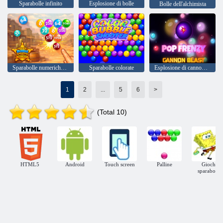
Sparabolle infinito
Esplosione di bolle
Bolle dell'alchimista
Sparabolle numeriche nel selvaggio West
Sparabolle colorate
Esplosione di cannone Pop Frenzy
1
2
...
5
6
>
(Total 10)
HTML5
Android
Touch screen
Palline
Giochi
sparabolle