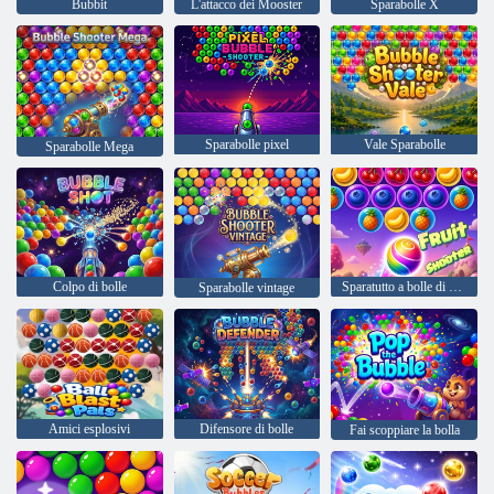
Bubbit
L'attacco dei Mooster
Sparabolle X
Sparabolle pixel
Vale Sparabolle
Sparabolle Mega
Colpo di bolle
Sparatutto a bolle di frutta 2D
Sparabolle vintage
Amici esplosivi
Difensore di bolle
Fai scoppiare la bolla