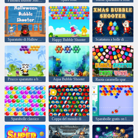
Pintbard Bubble Shooter
Sparatutto di Halloween Bubble
Scattatura a bolle di Natale
Happy Bubble Shooter
Prucco sparatutto a bolle
Aqua Bubble Shooter
Ruota caramella sparatutto a bolle
Sparabolle classico
Coppa del mondo di Bubble Shooter
Sparabolle gratis on line Frizzante