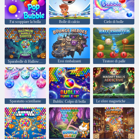
Fai scoppiare la bolla
Bolle di calcio
Cielo di bolle
Eroi rimbalzanti
Tiratore di palle
Sparabolle di Halloween
Sparatutto scintillante
Le sfere magnetiche creano dipendenza
Bublix: Colpo di bolla