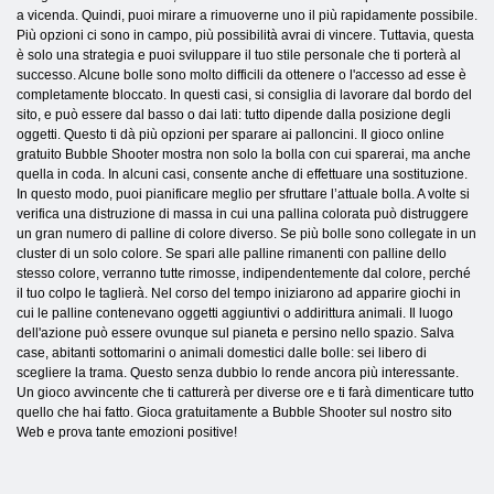
a vicenda. Quindi, puoi mirare a rimuoverne uno il più rapidamente possibile.
Più opzioni ci sono in campo, più possibilità avrai di vincere. Tuttavia, questa
è solo una strategia e puoi sviluppare il tuo stile personale che ti porterà al
successo. Alcune bolle sono molto difficili da ottenere o l'accesso ad esse è
completamente bloccato. In questi casi, si consiglia di lavorare dal bordo del
sito, e può essere dal basso o dai lati: tutto dipende dalla posizione degli
oggetti. Questo ti dà più opzioni per sparare ai palloncini. Il gioco online
gratuito Bubble Shooter mostra non solo la bolla con cui sparerai, ma anche
quella in coda. In alcuni casi, consente anche di effettuare una sostituzione.
In questo modo, puoi pianificare meglio per sfruttare l’attuale bolla. A volte si
verifica una distruzione di massa in cui una pallina colorata può distruggere
un gran numero di palline di colore diverso. Se più bolle sono collegate in un
cluster di un solo colore. Se spari alle palline rimanenti con palline dello
stesso colore, verranno tutte rimosse, indipendentemente dal colore, perché
il tuo colpo le taglierà. Nel corso del tempo iniziarono ad apparire giochi in
cui le palline contenevano oggetti aggiuntivi o addirittura animali. Il luogo
dell'azione può essere ovunque sul pianeta e persino nello spazio. Salva
case, abitanti sottomarini o animali domestici dalle bolle: sei libero di
scegliere la trama. Questo senza dubbio lo rende ancora più interessante.
Un gioco avvincente che ti catturerà per diverse ore e ti farà dimenticare tutto
quello che hai fatto. Gioca gratuitamente a Bubble Shooter sul nostro sito
Web e prova tante emozioni positive!