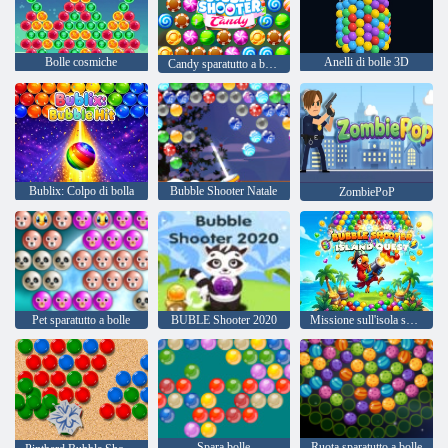
Bolle cosmiche
Anelli di bolle 3D
Candy sparatutto a bolle
Bublix: Colpo di bolla
Bubble Shooter Natale
ZombiePoP
Pet sparatutto a bolle
BUBLE Shooter 2020
Missione sull'isola sparabolle
Spara bolle
Ruota sparatutto a bolle