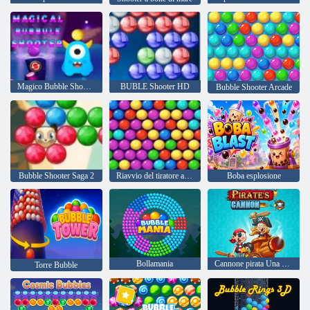
Magico Bubble Shooter
BUBLE Shooter HD
Bubble Shooter Arcade
Bubble Shooter Saga 2
Riavvio del tiratore a bolle
Boba esplosione
Bollamania
Cannone pirata Una mega battaglia
Torre Bubble