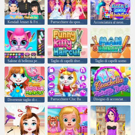
Kendall Jenner & Friends Hair Salon
Parrucchiere da sposa per principesse
Acconciatura al neon di Eliza
Salone di bellezza per taglio di capelli per animali domestici
Taglio di capelli divertente del gattino
Taglio di capelli uomo
Parrucchiere Chic Baby Kitty
Disegno di acconciatura Coachella
Divertente taglio di capelli Angela