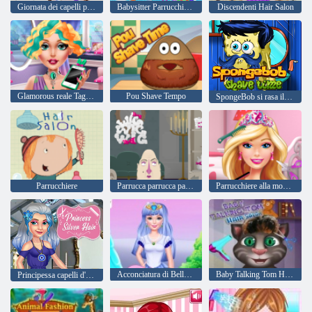
Giornata dei capelli per Baby Taylor
Babysitter Parrucchiere per bambini
Discendenti Hair Salon
Glamorous reale Tagli di capelli di Audrey
Pou Shave Tempo
SpongeBob si rasa il tempo
Parrucchiere
Parrucca parrucca parrucca
Parrucchiere alla moda Barbara
Acconciatura di Bella Pony
Baby Talking Tom Hair Salon
Principessa capelli d'argento