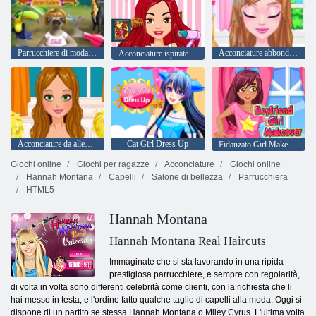
Parrucchiere di moda animale
Acconciature abbondanti per San Valentino
Acconciature ispirate ad Ariana
Acconciature da allegria popolari
Cat Girl Dress Up
Fidanzato Girl Makeover
Giochi online
Giochi per ragazze
Acconciature
Giochi online
Hannah Montana
Capelli
Salone di bellezza
Parrucchiera
HTML5
Hannah Montana
Hannah Montana Real Haircuts
Immaginate che si sta lavorando in una ripida
prestigiosa parrucchiere, e sempre con regolarità,
di volta in volta sono differenti celebrità come clienti, con la richiesta che li
hai messo in testa, e l'ordine fatto qualche taglio di capelli alla moda. Oggi si
dispone di un partito se stessa Hannah Montana o Miley Cyrus. L'ultima volta