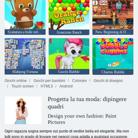
Scattatura a bolle infinita
New Beginning di Delicious Emily
Arancione Ranch
Mahjong Fortuna
Giochi Bubble
Charms Bubble
Giochi online
Giochi per bambini
Colorare
Giochi di disegno
Touch screen
HTML5
Android
Progetta la tua moda: dipingere
quadri
Design your own fashion: Paint
Pictures
Ogni ragazza sogna sempre sul punto di vestire bella ed elegante. Ma non
tutti sono in grado di trovare nei negozi cosa adatta a qualsiasi occasione.