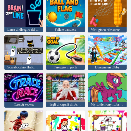
Linea di disegno del cervello
Palla e bandiera
Mini gioco rilassante ASMR
Scarabocchio Halloween Momo Gatto: Accademia
Pareggio in porta
Disegna un Obby
Tagli di capelli di Babbo Natale reale
My Little Pony: Libro da colorare
Gara di traccia