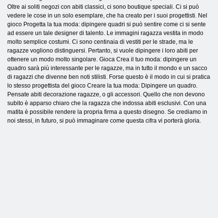
Oltre ai soliti negozi con abiti classici, ci sono boutique speciali. Ci si può
vedere le cose in un solo esemplare, che ha creato per i suoi progettisti. Nel
gioco Progetta la tua moda: dipingere quadri si può sentire come ci si sente
ad essere un tale designer di talento. Le immagini ragazza vestita in modo
molto semplice costumi. Ci sono centinaia di vestiti per le strade, ma le
ragazze vogliono distinguersi. Pertanto, si vuole dipingere i loro abiti per
ottenere un modo molto singolare. Gioca Crea il tuo moda: dipingere un
quadro sarà più interessante per le ragazze, ma in tutto il mondo e un sacco
di ragazzi che divenne ben noti stilisti. Forse questo è il modo in cui si pratica
lo stesso progettista del gioco Creare la tua moda: Dipingere un quadro.
Pensate abiti decorazione ragazze, o gli accessori. Quello che non devono
subito è apparso chiaro che la ragazza che indossa abiti esclusivi. Con una
matita è possibile rendere la propria firma a questo disegno. Se crediamo in
noi stessi, in futuro, si può immaginare come questa cifra vi porterà gloria.