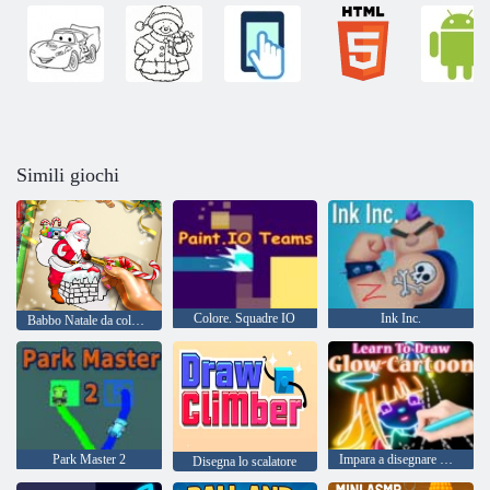
Simili giochi
Colore. Squadre IO
Ink Inc.
Babbo Natale da colorare
Park Master 2
Impara a disegnare Glow Cartoon
Disegna lo scalatore