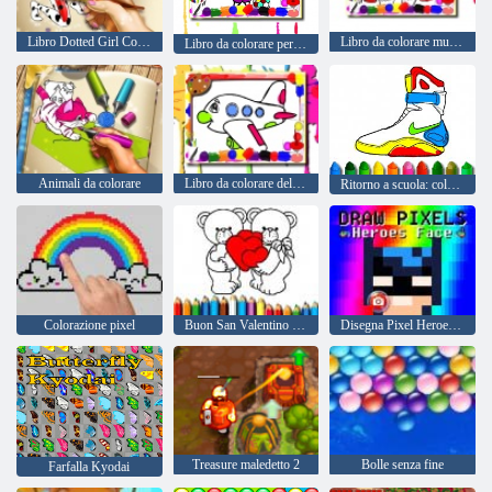
Libro Dotted Girl Coloring
Libro da colorare musicale
Libro da colorare per il calcio
Animali da colorare
Libro da colorare dell'aeroplano
Ritorno a scuola: colorazione delle scarpe
Colorazione pixel
Buon San Valentino da colorare
Disegna Pixel Heroes Face
Treasure maledetto 2
Bolle senza fine
Farfalla Kyodai