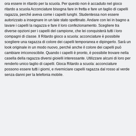
ora essere in ritardo per la scuola. Per questo non è accaduto nel gioco
ritardo a scuola Acconciature bisogna fare in fretta e fare un taglio di capelli
ragazza, perché aveva come i capelli lunghi. Studentessa non essere
autorizzato a insegnare in un tale stato spettinato. Andare con lei in bagno a
lavare i capelli la ragazza e fare il loro confezionamento. Scegliere tra
diverse opzioni per i capelli del campione, che lei conquisterà tutti i loro
compagni di classe. Il Ritardo gioco a scuola: acconciature è possibile
scegliere una ragazza di colore dei capelli temporanea e dipingerlo. Sarà un
look originale in un modo nuovo, perché anche il colore dei capelli può
cambiare irriconoscibile. Quando i capelli è pronto, è possibile trovare nella
casella della ragazza diversi gioielli interessante. Utilizzare alcuni di loro per
renderlo unico taglio di capelli. Gioca Ritardo a scuola: acconciature
possono essere tutti i giorni, e riverniciare capelli ragazza dal rosso al verde
senza danni per la telefonia mobile.