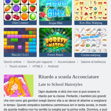
Onet Connect
Kris-Mas Mahjong
Acqua Blitz
Blocchi 11x11
Forest Match
Cucina mahjong
Giochi online
Giochi per ragazze
Acconciature
Salone di bellezza
Touch screen
HTML5
Android
Ritardo a scuola Acconciature
Late to School Hairstyles
Ogni studente vi dirà che non si può essere in
ritardo per la classe. Pertanto, i bambini più grandi
che non sono già genitori svegli danno vita a se stessi di allarme a svegliarsi
in tempo. Questo simpatico bambina camminava ieri in tarda serata, in modo
da questa mattina non ha sentito la sveglia per la prima volta. Dormiva, e può