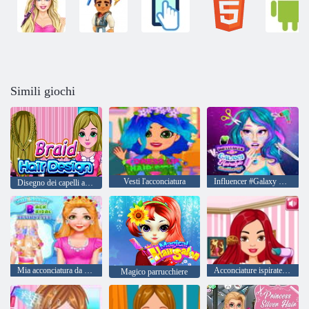
Simili giochi
Vesti l'acconciatura
Influencer #Galaxy Hairstyle Challenge
Disegno dei capelli a treccia
Mia acconciatura da sposa spazzata indietro
Acconciature ispirate ad Ariana
Magico parrucchiere