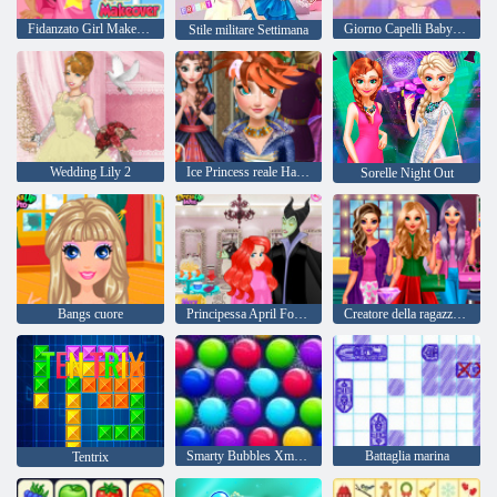
Fidanzato Girl Makeover
Giorno Capelli Baby Hazel
Stile militare Settimana
Wedding Lily 2
Ice Princess reale Haircuts
Sorelle Night Out
Bangs cuore
Principessa April Fools Hair Salon
Creatore della ragazza perfetta
Smarty Bubbles Xmas Edition
Battaglia marina
Tentrix