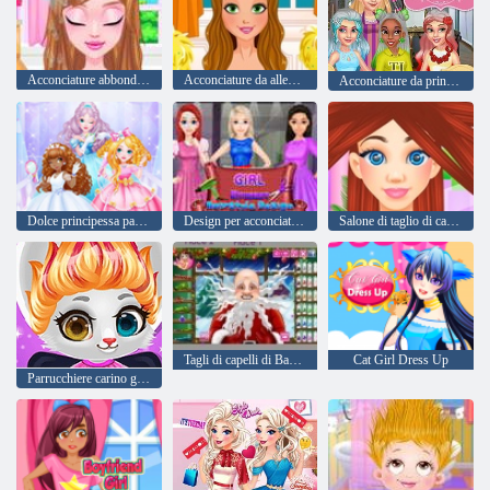
Acconciature abbondanti per San Valentino
Acconciature da allegria popolari
Acconciature da principessa in argento
Dolce principessa parrucchiere
Design per acconciatura da studentessa
Salone di taglio di capelli di Carol
Tagli di capelli di Babbo Natale reale
Cat Girl Dress Up
Parrucchiere carino gattino