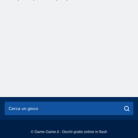
© Game-Game.it - Giochi gratis online in flash