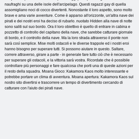
naufraghi su una delle isole dell'arcipelago. Questi ragazzi gay di quella
assomigliano noci di cocco divertenti. Nonostante il loro aspetto, sono molto
brave e ama varie avventure. Come è apparso all'orizzonte, un'altra nave dei
pirati e dei nostri eroi ha deciso di rubarlo. nuotato Hidden alla nave di notte
sono saliti sul suo bordo. Ora il loro obiettivo è quello di entrare in cabina e
pozzetto di controllo del capitano della nave, che sarebbe catturare giornale
di bordo, e il controllo della nave. Ma la loro strada attraverso il ponte non
sarà così semplice. Mise molti ostacoli e le diverse trappole ed i nostri eroi
hanno bisogno per superare tutti. Si possono aiutare in questo. Saltare,
correre attraverso, girare a parte - in generale fare tutto ciò che è necessario
per superare gli ostacoli, e la vittoria sarà vostra. Ricordate che è possibile
controllare più personaggi e fare qualcosa che porti una di queste azioni per
il resto della squadra. Moana Gioco: Kakamora Kaos molto interessante e
potrebbe portare un clima di avventura. Moana apertura: Kakamora Kaos sul
nostro sito divertirsi e trascorrere un tempo di divertimento cercando di
catturare con l'aiuto dei pirati nave.