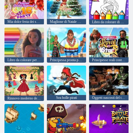
Mia dolce festa dei sedici tropicali
Maglione di Natale Moana
Libro da colorare di Moana
Libro da colorare per Moana
Principessa pronta per l'appuntamento con le avventure
Principesse reali contro Star
Sea bolle pirati
Oggetti nascosti del tesoro del pirata
Rinnovo moderno della principessa Moana