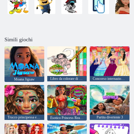
Simili giochi
Libro da colorare di Moana
Concorso internazionale di bellezza reale
Moana Jigsaw
Trucco principessa esotica
Partita divertente 3
Esotico Princess Realife Shopping