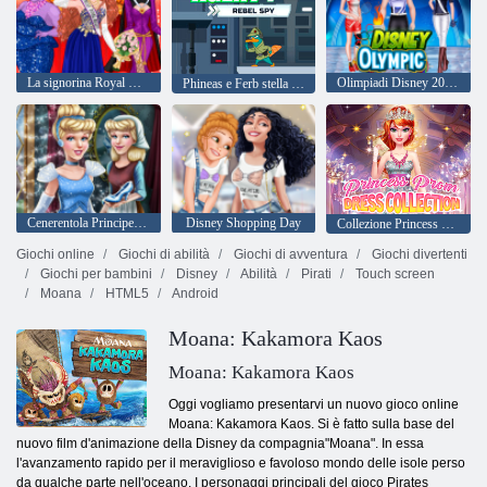
La signorina Royal Beauty
Olimpiadi Disney 2018: Disney Olimpic
Phineas e Ferb stella guerre Agente P Rebel Spy
Cenerentola Principessa Trasforma
Disney Shopping Day
Collezione Princess Prom Dress
Giochi online
Giochi di abilità
Giochi di avventura
Giochi divertenti
Giochi per bambini
Disney
Abilità
Pirati
Touch screen
Moana
HTML5
Android
Moana: Kakamora Kaos
Moana: Kakamora Kaos
Oggi vogliamo presentarvi un nuovo gioco online
Moana: Kakamora Kaos. Si è fatto sulla base del
nuovo film d'animazione della Disney da compagnia"Moana". In essa
l'avanzamento rapido per il meraviglioso e favoloso mondo delle isole perso
da qualche parte nell'oceano. I personaggi principali del gioco Pirates