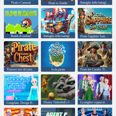
Pirati e Cannoni
Battaglia della battaglia dei caraibici
Pirati vs Zombi
Buddi di melma!
Battaglia della battaglia dei caraibici
Pirate Sapphire Sam Escape
Treasure tost del pirata Trudy Escape
Isola pirata
Pirati dei Caraibi: Tides of War
Disney Tinkerbell e la leggenda dei Neverbeast Pixie Hollow animali
La miglior coppia inverno
Congelato. Design Hairstyle