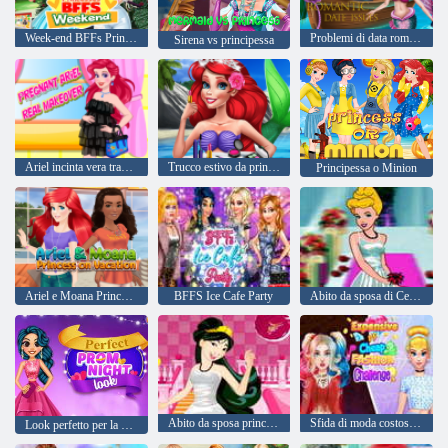
Week-end BFFs Principesse
Problemi di data romantici
Sirena vs principessa
Ariel incinta vera trasformazione
Trucco estivo da principessa
Principessa o Minion
Ariel e Moana Princess in vacanza
BFFS Ice Cafe Party
Abito da sposa di Cenerentola
Abito da sposa principessa Mulan
Sfida di moda costosa vs a buon mercato
Look perfetto per la notte del ballo di fine anno