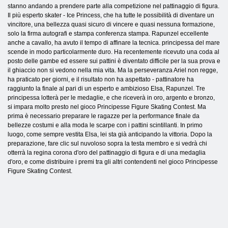
stanno andando a prendere parte alla competizione nel pattinaggio di figura.
Il più esperto skater - Ice Princess, che ha tutte le possibilità di diventare un
vincitore, una bellezza quasi sicuro di vincere e quasi nessuna formazione,
solo la firma autografi e stampa conferenza stampa. Rapunzel eccellente
anche a cavallo, ha avuto il tempo di affinare la tecnica. principessa del mare
scende in modo particolarmente duro. Ha recentemente ricevuto una coda al
posto delle gambe ed essere sui pattini è diventato difficile per la sua prova e
il ghiaccio non si vedono nella mia vita. Ma la perseveranza Ariel non regge,
ha praticato per giorni, e il risultato non ha aspettato - pattinatore ha
raggiunto la finale al pari di un esperto e ambizioso Elsa, Rapunzel. Tre
principessa lotterà per le medaglie, e che riceverà in oro, argento e bronzo,
si impara molto presto nel gioco Principesse Figure Skating Contest. Ma
prima è necessario preparare le ragazze per la performance finale da
bellezze costumi e alla moda le scarpe con i pattini scintillanti. In primo
luogo, come sempre vestita Elsa, lei sta già anticipando la vittoria. Dopo la
preparazione, fare clic sul nuvoloso sopra la testa membro e si vedrà chi
otterrà la regina corona d'oro del pattinaggio di figura e di una medaglia
d'oro, e come distribuire i premi tra gli altri contendenti nel gioco Principesse
Figure Skating Contest.