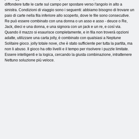
diffondere tutte le carte sul campo per spostare verso l'angolo in alto a
sinistra. Condizioni di viaggio sono i seguenti: abbiamo bisogno di trovare un
paio di carte nella fila inferiore allo scoperto, dove le file sono consecutive.
Re può essere combinato con una donna o un asso e asso - deuce o Re,
Jack, dieci e una donna, e una signora con un jack e un re, e così via.
Quando il mazzo si esaurisce completamente, e in fila non troverà opzioni
adatte, utilizzare una carta jolly, è combinato con qualsiasi a Neptune
Solitaire gioco. jolly totale nove, che è stato sufficiente per tutta la partita, ma
non li abuso. Il gioco ha otto livelli e il tempo per risolvere i puzzle limitate.
Essere intelligenti e la logica, cercando la giusta combinazione, intrattenere
Nettuno soluzione più veloce.