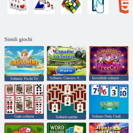
Simili giochi
Solitario: Classico: Sciopero
Incredibile solitario Freecell
Solitario: Picchi Tri
Gatto solitario
Solitaire Daily Challenge
Solitario partita