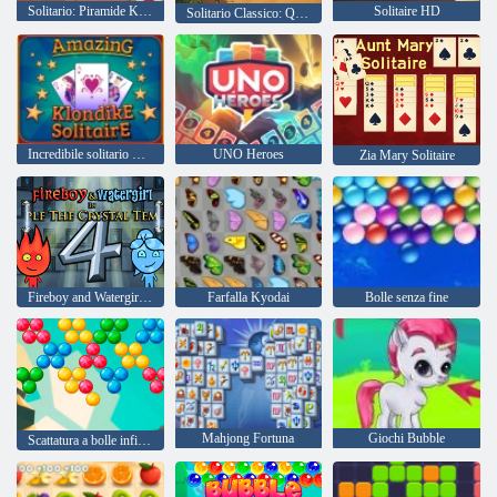
Solitario: Piramide Klondike
Solitaire HD
Solitario Classico: Quest Pyramid
Incredibile solitario Klondike
UNO Heroes
Zia Mary Solitaire
Fireboy and Watergirl 4: Tempio di Cristallo
Farfalla Kyodai
Bolle senza fine
Mahjong Fortuna
Giochi Bubble
Scattatura a bolle infinita