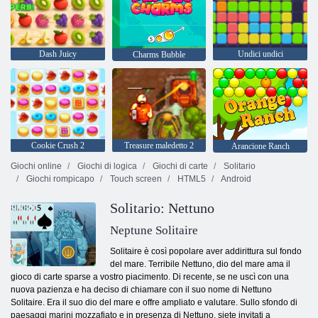
Dash Juicy
Undici undici
Charms Bubble
Cookie Crush 2
Treasure maledetto 2
Arancione Ranch
Giochi online
Giochi di logica
Giochi di carte
Solitario
Giochi rompicapo
Touch screen
HTML5
Android
Solitario: Nettuno
Neptune Solitaire
Solitaire è così popolare aver addirittura sul fondo
del mare. Terribile Nettuno, dio del mare ama il
gioco di carte sparse a vostro piacimento. Di recente, se ne uscì con una
nuova pazienza e ha deciso di chiamare con il suo nome di Nettuno
Solitaire. Era il suo dio del mare e offre ampliato e valutare. Sullo sfondo di
paesaggi marini mozzafiato e in presenza di Nettuno, siete invitati a