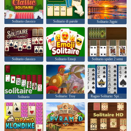
Solitario classico
Solitario di parole
Solitario Jigpic
Solitario classico
Solitario Emoji
Solitario spider 2 semi
Solitario: Troy
Ragno Solitario: Spiderette Solitaire
Solitario