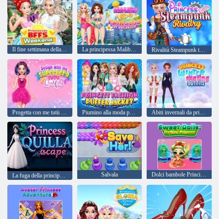
Il fine settimana della mia migliore amica principessa
La principessa Malibu Vibes in vacanza
Rivalità Steampunk tra principesse
Progetta con me tutù da supereroe
Piumino alla moda principesse
Abiti invernali da principessa per il pattinaggio sul ghiaccio
Salvala
Dolci bambole Principessa della moda
La fuga della principessa Quilla