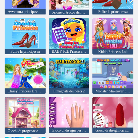
Avventura principessa avatar
Pulire la principessa
Salone di trucco della principessa Gloria
Pulire la principessa
BABY ICE Princess Phone
Kiddo Princess Loli
Classy Princess Dressup and Makeup
Il magnate dei pesci 2
Monster Makeover 3D Mix Mostri
Gioco di disegni per unghie alla moda
Gioco di disegni carini per unghie in 3D
Giochi di progettazione di case delle bambole