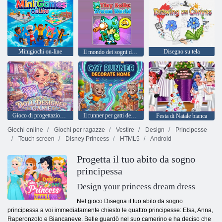
Minigiochi on-line
Disegno su tela
Il mondo dei sogni delle bambole minuscole
Gioco di progettazione di bambole
Il runner per gatti decora la casa
Festa di Natale bianca
Giochi online
Giochi per ragazze
Vestire
Design
Principesse
Touch screen
Disney Princess
HTML5
Android
Progetta il tuo abito da sogno
principessa
Design your princess dream dress
Nel gioco Disegna il tuo abito da sogno
principessa a voi immediatamente chiesto le quattro principesse: Elsa, Anna,
Raperonzolo e Biancaneve. Belle guardò nel suo camerino e ha deciso che