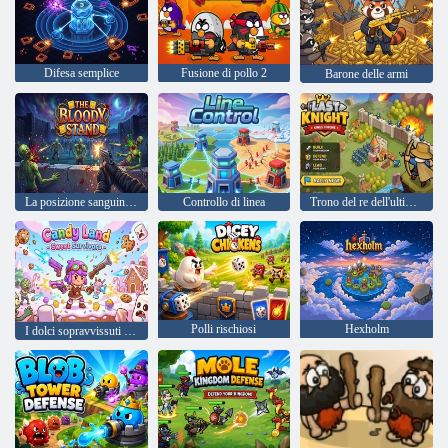
Difesa semplice
Fusione di pollo 2
Barone delle armi
La posizione sanguinaria
Controllo di linea
Trono del re dell'ultimo cavaliere
Polli rischiosi
Hexholm
I dolci sopravvissuti di Candy Land