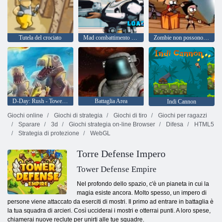
Tutela del crociato
Mad combattimento Marines
Zombie non possono saltare
D-Day: Rush - Tower Defense
Battaglia Area
Indi Cannon
Giochi online
Giochi di strategia
Giochi di tiro
Giochi per ragazzi
Sparare
3d
Giochi strategia on-line Browser
Difesa
HTML5
Strategia di protezione
WebGL
Torre Defense Impero
Tower Defense Empire
Nel profondo dello spazio, c'è un pianeta in cui la
magia esiste ancora. Molto spesso, un impero di
persone viene attaccato da eserciti di mostri. Il primo ad entrare in battaglia è
la tua squadra di arcieri. Così ucciderai i mostri e otterrai punti. A loro spese,
chiamerai nuove reclute per unirti alle tue squadre.