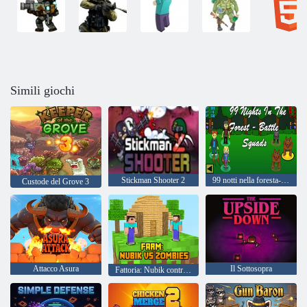
Simili giochi
Stickman Shooter 2
99 notti nella foresta- Squadre da battaglia
Custode del Grove 3
Attacco Asura
Il Sottosopra
Fattoria: Nubik contro gli zombi