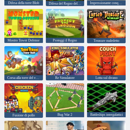
Difesa della torre Blob
Impressionante conquista
Difesa del Regno della Talpa
Mostro Tower Defense
Proteggi il Regno
Treasure maledetto
Corsa alla torre del viaggio nel tempo
Re Simulatore
Lotta sul divano
Bug War 2
Battleships intergalattici
Fusione di pollo