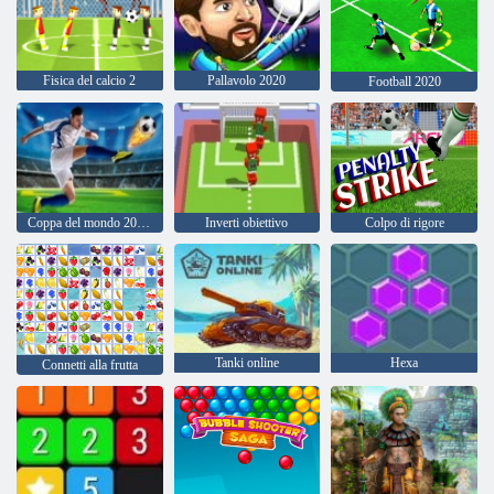
Fisica del calcio 2
Pallavolo 2020
Football 2020
Coppa del mondo 2020 Soccer
Inverti obiettivo
Colpo di rigore
Tanki online
Hexa
Connetti alla frutta