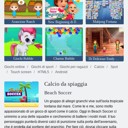
Arancione Ranch
Mahjong Fortuna
New Beginning di Delicious Emily
Giochi Bubble
Charms Bubble
Di Delicious Emily Home Sweet Home
Giochi online
Giochi di sport
Giochi per ragazzi
Calcio
Spot
Touch screen
HTML5
Android
Calcio da spiaggia
Beach Soccer
Un gruppo di allegri granchi vive sull'isola tropicale
lontana dal mare. Come te e me, sono molto
appassionato di un gioco di sport come il calcio. Oggi in Beach Soccer ci
uniremo a una delle squadre e cercheremo di battere i nostri rivali. Il tuo
personaggio punterà diversi calci di punizione sulla porta dell'avversario,
che è protetta dal portiere del granchio. Per fare ciò, dovrai cliccare sulla