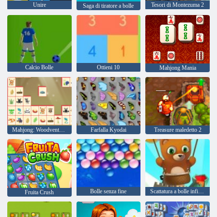
Unire
Tesori di Montezuma 2
Saga di tiratore a bolle
Calcio Bolle
Ottieni 10
Mahjong Mania
Mahjong: Woodventure connect
Farfalla Kyodai
Treasure maledetto 2
Bolle senza fine
Scattatura a bolle infinita
Fruita Crush