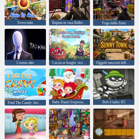
Trova tutto
Rapina in casa Ballerina Capuchina
Fuga dalla Zona
L'uomo alto
Caccia ai funghi: ricerca nella foresta
Oggetti nascosti della città soleggiata
Baby Hazel Sorpresa di Natale
Bob il ladro H5
Find The Candy: Inverno