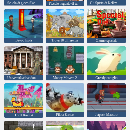
Scuola di gioco Slacking
Gli Spiriti di Kelley Famiglia
Piccolo negozio di tesori
Bayou Isola
Trova 10 differenze
Giorno speciale
Università abbandonata HTML5 Escape
Money Movers 2
Greedy coniglio
Pilota Eroico
Jetpack Maestro
Thrill Rush 4