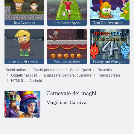
Inca Avventura
Nom Om: Avventure invernali
Euro Soccer Sprint
Il mio libro di avventura 2
Valoroso cavaliere
Fireboy and Watergirl 4: Tempio di Cristallo
Giochi online
Giochi per bambini
Giochi Quest
Raccolta
Oggetti nascosti
analizzare, cercare, guardare
Touch screen
HTML5
Android
Carnevale dei maghi
Magicians Carnival