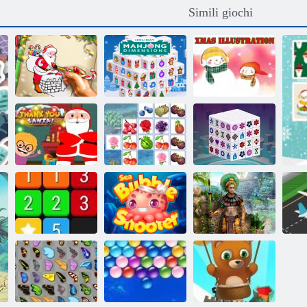
Simili giochi
Dimensioni
Babbo Natale da
Mahjong di
Illustrazione di
colorare
vacanza
Natale
Mahjong
Grazie Babbo
Farm Connect 2
Dimensions
Shooter a bolle
Tesori di
Unire
di mare
Montezuma 2
a