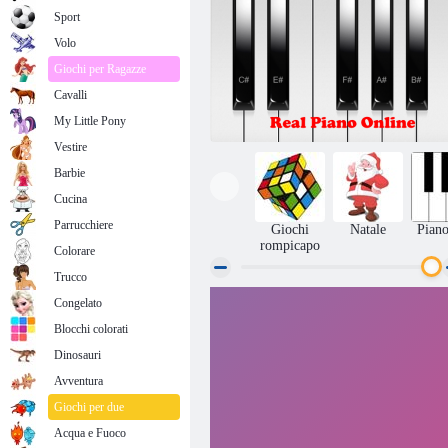
Sport
Volo
Giochi per Ragazze
Cavalli
My Little Pony
Vestire
Barbie
Cucina
Parrucchiere
Giochi
Natale
Piano
rompicapo
Colorare
Trucco
Congelato
Real Piano Online
Blocchi colorati
Dinosauri
Avventura
Giochi per due
Acqua e Fuoco