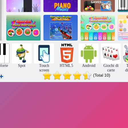
Piastrelle di
Musiche per
Giochi rilassanti
piano 3
pianoforte
antistress
P
Musica e
canzoni per
Ritmo natalizio:
Piano Kids -
bambini al
pianoforte
Musica e
pianoforte
perfetto
canzoni
B
forte
Spot
Touch
HTML5
Android
Giochi di
T
screen
carte
d
(Total 10)