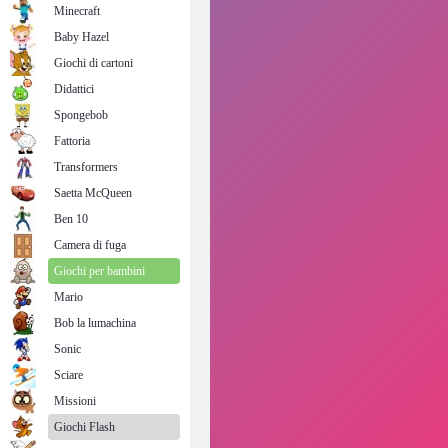
Minecraft
Baby Hazel
Giochi di cartoni
Didattici
Spongebob
Fattoria
Transformers
Saetta McQueen
Ben 10
Camera di fuga
Giochi per bambini
Mario
Bob la lumachina
Sonic
Sciare
Missioni
Giochi Flash