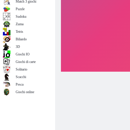
Match 3 giochi
Puzzle
Sudoku
Zuma
Tetris
Biliardo
3D
Giochi IO
Giochi di carte
Solitario
Scacchi
Pesca
Giochi online