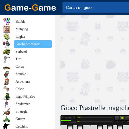
Bubble
Mahjong
Logica
Giochi per ragazzi
Serbatoi
Tiro
Corsa
Zombie
Avventura
Calcio
Lego NinjaGo
Spiderman
Gioco Piastrelle magich
Strategia
Guerra
Cecchino