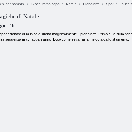
chi per bambini
Giochi rompicapo
Natale
Pianoforte
Spot
Touch 
magiche di Natale
Scattatura a bolle
Farfalla Kyodai
Bolle senza fine
infinita
ic Tiles
 appassionato di musica e suona magistralmente il pianoforte. Prima di te sullo s
essa sequenza in cui appariranno. Ecco come estrarrai la melodia dallo strumento.