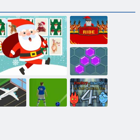
Giro di Natale
Hexa
Fireboy and
Watergirl 4:
Corsa
Tempio di
ll'aeroporto
Schede di memoria di Natale
Calcio Bolle
Cristallo