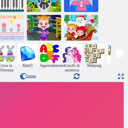
Sprunki Piano
Music Magic
iano mobile
Explorer
Piano
Baby Hazel
Baby Hazel
Capodanno
Sorpresa di
attiti d'uovo
Bash
Natale
rova la
Math3
Apprendimento
Giochi di
Mahjong
Giochi
ifferenza
memoria
ruzzle
Darker