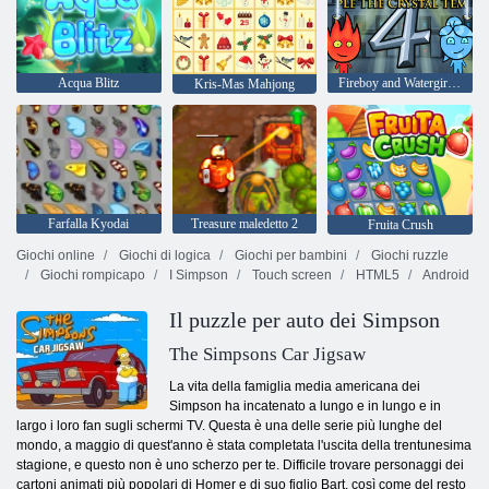
Acqua Blitz
Fireboy and Watergirl 4: Tempio di Cristallo
Kris-Mas Mahjong
Farfalla Kyodai
Treasure maledetto 2
Fruita Crush
Giochi online
Giochi di logica
Giochi per bambini
Giochi ruzzle
Giochi rompicapo
I Simpson
Touch screen
HTML5
Android
Il puzzle per auto dei Simpson
The Simpsons Car Jigsaw
La vita della famiglia media americana dei
Simpson ha incatenato a lungo e in lungo e in
largo i loro fan sugli schermi TV. Questa è una delle serie più lunghe del
mondo, a maggio di quest'anno è stata completata l'uscita della trentunesima
stagione, e questo non è uno scherzo per te. Difficile trovare personaggi dei
cartoni animati più popolari di Homer e di suo figlio Bart, così come del resto