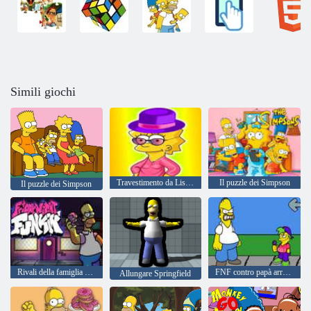
Simili giochi
Travestimento da Lisa Simpson
Il puzzle dei Simpson
Il puzzle dei Simpson
Rivali della famiglia FNF: Simpsons vs Peppa Pig
FNF contro papà arrabbiato
Allungare Springfield