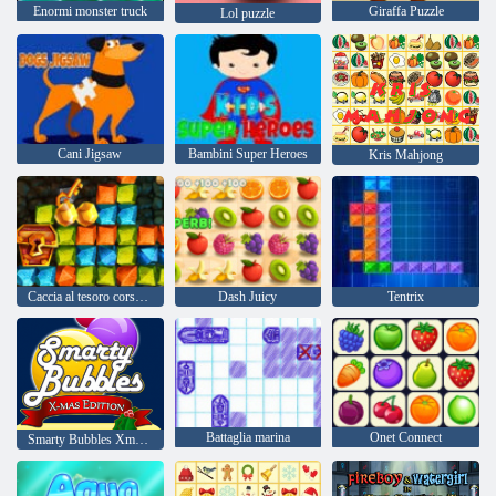
Enormi monster truck
Giraffa Puzzle
Lol puzzle
Cani Jigsaw
Bambini Super Heroes
Kris Mahjong
Caccia al tesoro corsa all'oro
Dash Juicy
Tentrix
Battaglia marina
Onet Connect
Smarty Bubbles Xmas Edition