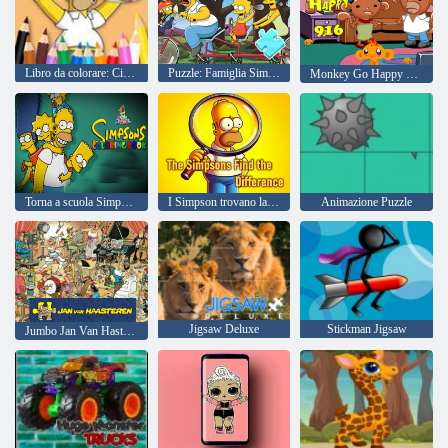
Libro da colorare: Ciambella Simpson
Puzzle: Famiglia Simpson a cavallo
Monkey Go Happy Stage 916
Torna a scuola Simpsons Coloring Book
I Simpson trovano la differenza
Animazione Puzzle
Jigsaw Deluxe
Stickman Jigsaw
Jumbo Jan Van Hastesten