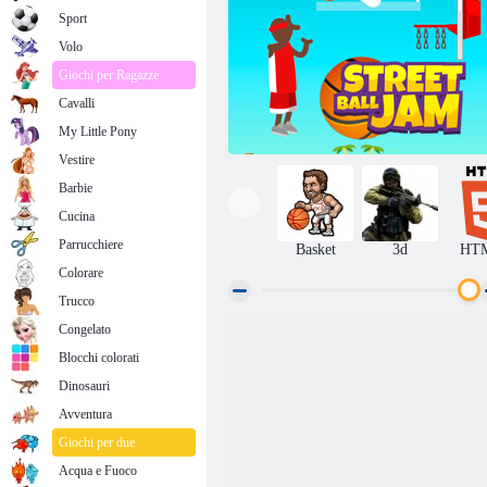
Sport
Volo
Giochi per Ragazze
Cavalli
My Little Pony
Vestire
Barbie
Cucina
Parrucchiere
Basket
3d
HT
Colorare
Trucco
Congelato
Via Palla Jam
Blocchi colorati
Dinosauri
Avventura
Giochi per due
Acqua e Fuoco