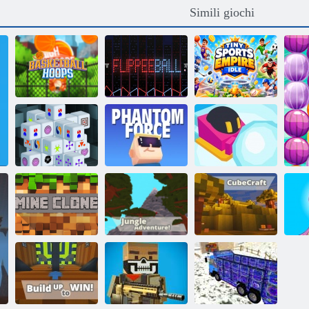
Simili giochi
Piccolo impero
Cerchi da basket
Palla Flippee
sportivo inattivo
Mahjong
Dimensions 15
Kogama
minuti
Phantom Force
Palla di neve. io
Kogama: Jungle
Kogama:
De
Il mio clone 4
Adventure
cubecraft
S