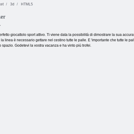
et
3d
HTML5
zer
Kogama: Crea
Crazy Pixel
Camion carico
per vincere
Warfare
18
r
rfetto giocattolo sport attivo. Ti viene data la possibilità di dimostrare la sua acc
a linea è necessario gettare nel cestino tutte le palle. E 'importante che tutte le pa
no spazio. Godetevi la vostra vacanza e ha vinto più trofei.