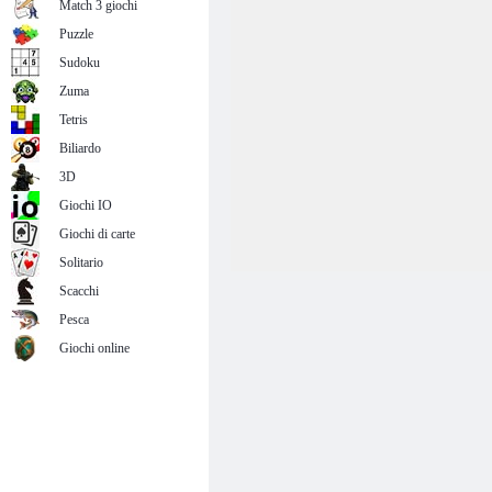
Match 3 giochi
Puzzle
Sudoku
Zuma
Tetris
Biliardo
3D
Giochi IO
Giochi di carte
Solitario
Scacchi
Pesca
Giochi online