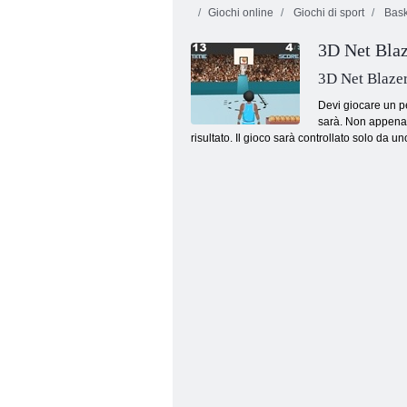
Giochi online
Giochi di sport
Bask
3D Net Bla
3D Net Blaze
Devi giocare un pe
sarà. Non appena l
risultato. Il gioco sarà controllato solo da u
Kogama: Battaglia contro il boss