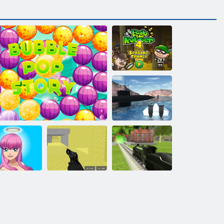
Bob il ladro 4
Simulatore di
barche
Angelo o
mone Avatar
Pixel Combat
Simulatore del
parabolle gioco gratis Bubble Pop Story
Maker
Multiplayer
treno