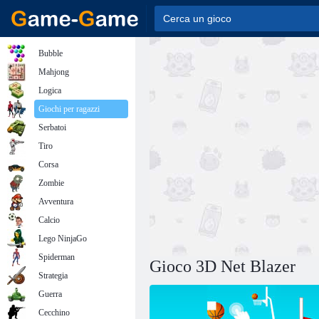
Bubble
Mahjong
Logica
Giochi per ragazzi
Serbatoi
Tiro
Corsa
Zombie
Avventura
Calcio
Lego NinjaGo
Spiderman
Gioco 3D Net Blazer
Strategia
Guerra
Cecchino