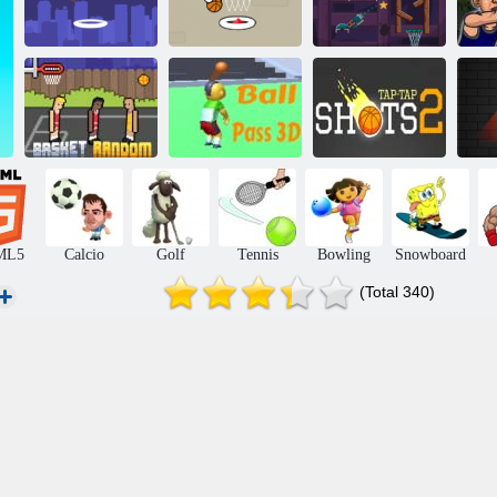
Flappy Dunk in
Cannon
City Dunk
linea
Basketball 4
Basket Casuale
Ball Pass 3D
Scatti a tap-tap 2
D
ML5
Calcio
Golf
Tennis
Bowling
Snowboard
(Total 340)