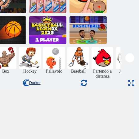
Basket
Basket Slam
Swooshes
Dunk 2
Scava palla
Basketball
unk perfetto
Legends 2020
Eroe del basket
Box
Hockey
Pallavolo
Baseball
Partendo a
Jumping
distanza
Darker