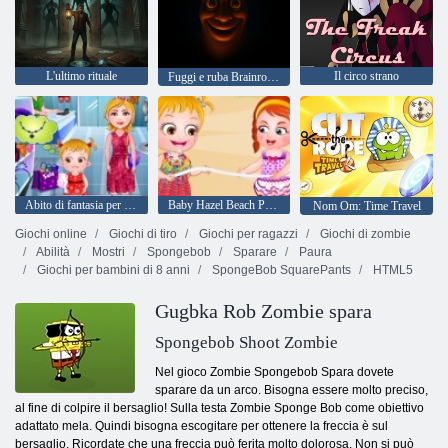
L'ultimo rituale
Il circo strano
Fuggi e ruba Brainrot: Sahur Hills
Abito di fantasia per bambini
Baby Hazel Beach Party
Nom Om: Time Travel
Giochi online
Giochi di tiro
Giochi per ragazzi
Giochi di zombie
Abilità
Mostri
Spongebob
Sparare
Paura
Giochi per bambini di 8 anni
SpongeBob SquarePants
HTML5
Gugbka Rob Zombie spara
Spongebob Shoot Zombie
Nel gioco Zombie Spongebob Spara dovete
sparare da un arco. Bisogna essere molto preciso,
al fine di colpire il bersaglio! Sulla testa Zombie Sponge Bob come obiettivo
adattato mela. Quindi bisogna escogitare per ottenere la freccia è sul
bersaglio. Ricordate che una freccia può ferita molto dolorosa. Non si può