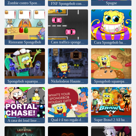
Zombie contro SpongeBoob
Spugne
FNF Spongebob contro Squiddi
Ristorante SpongeBob
Caos traffico spongebob
Cura Spongebob bambino
Spongebob squarepants Tracce di terrore
Nickelodeon Haunted casa costruttore
Spongebob squarepants Quale patty krabby sei?
Qual è il tuo regalo di festa spongebob?
Super Brawl 2 All hail king Julien
A casa dei loud Inseguimento del portale