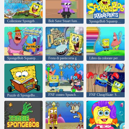
Collezione Spongebob Jigsaw Puzzle
Bob Save Stuart fumo viola
SpongeBob Squarepants
SpongeBob Squarepants Patrick
Festa di pasticceria gustosa SpongeBob
Libro da colorare per Spongebob
FNF contro Spunchbob
FNF CheapSkate: SpongeBob contro Mr Krabs
Puzzle di SpongeBob SquarePants