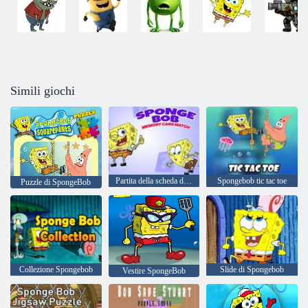
Simili giochi
Partita della scheda di memoria di SpongeBob
Spongebob tic tac toe
Puzzle di SpongeBob
Collezione Spongebob
Slide di Spongebob
Vestire SpongeBob